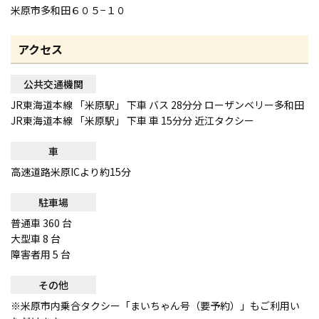
米原市多和田６０５−１０
アクセス
公共交通機関
JR東海道本線 「米原駅」 下車 バス 28分分 ローザンベリー多和田
JR東海道本線 「米原駅」 下車 車 15分分 近江タクシー
車
高速道路米原ICより約15分
駐車場
普通車 360 台
大型車 8 台
障害者用 5 台
その他
※米原市内乗合タクシー「まいちゃん号（要予約）」もご利用い