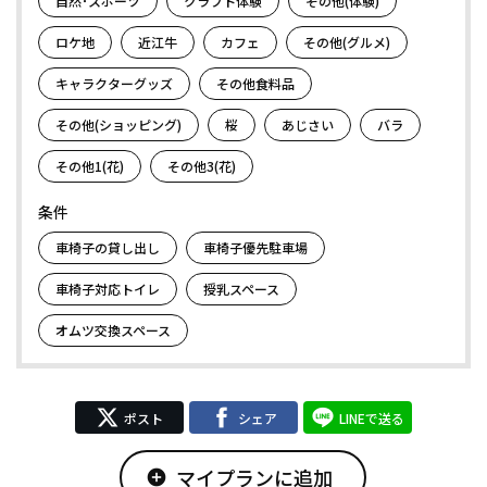
自然･スポーツ
クラフト体験
その他(体験)
ロケ地
近江牛
カフェ
その他(グルメ)
キャラクターグッズ
その他食料品
その他(ショッピング)
桜
あじさい
バラ
その他1(花)
その他3(花)
条件
車椅子の貸し出し
車椅子優先駐車場
車椅子対応トイレ
授乳スペース
オムツ交換スペース
ポスト
シェア
LINEで送る
マイプランに追加
add_circle