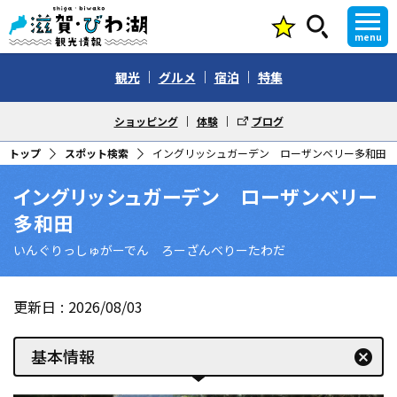
menu
観光
グルメ
宿泊
特集
ショッピング
体験
ブログ
トップ
スポット検索
イングリッシュガーデン ローザンベリー多和田
イングリッシュガーデン ローザンベリー
多和田
いんぐりっしゅがーでん ろーざんべりーたわだ
更新日
2026/08/03
基本情報
cancel