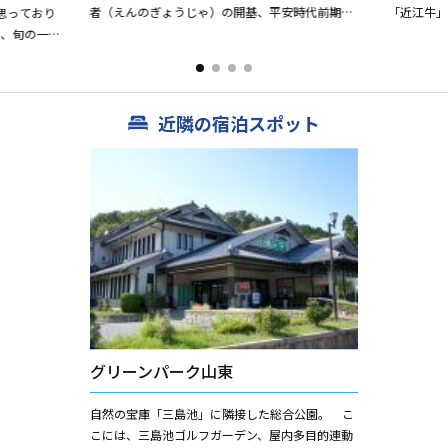
者（えんのぎょうじゃ）の開基、平安時代前期の
「近江牛
思っており
伊吹山寺三修の高弟、松尾童子の中輿と伝えられ
ツ丼」「お
る、旬の一
ています。本尊は、祈願中...
コーナーにも
 お食事処）
近隣の宿泊スポット
グリーンパーク山東
自然の宝庫「三島池」に隣接した総合公園。 こ
こには、三島池ゴルフガーデン、屋内多目的連動