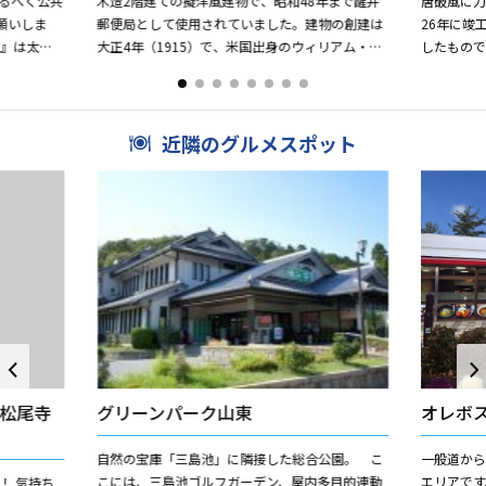
るべく公共
木造2階建ての擬洋風建物で、昭和48年まで醒井
唐破風に
願いしま
郵便局として使用されていました。建物の創建は
26年に竣
』は太
大正4年（1915）で、米国出身のウィリアム・メ
したもので
えられま
レル・ヴォーリズがその設計に携わっていたこと
います。
で知られています。...
近隣のグルメスポット
松尾寺
グリーンパーク山東
オレボ
自然の宝庫「三島池」に隣接した総合公園。 こ
一般道か
こには、三島池ゴルフガーデン、屋内多目的連動
エリアです
！ 気持ち