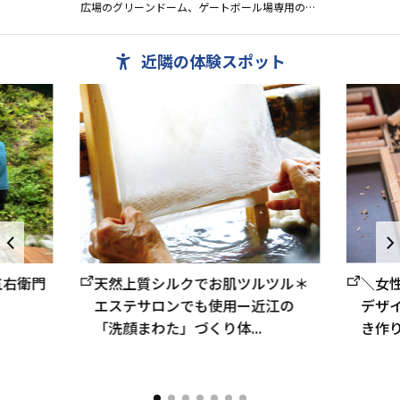
広場のグリーンドーム、ゲートボール場専用のす
ぱーく山東、ファミリーや若者に人気の林間キャ
ンプ場、親子で楽しめるふ...
近隣の体験スポット
五右衛門
天然上質シルクでお肌ツルツル＊
＼女
エステサロンでも使用ー近江の
デザ
「洗顔まわた」づくり体...
き作