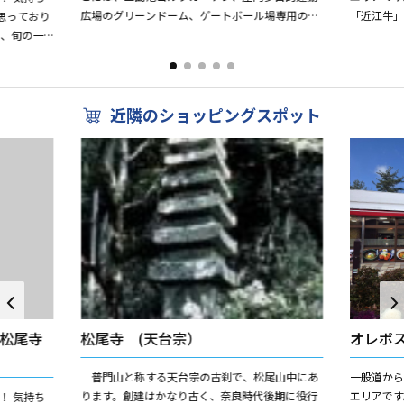
広場のグリーンドーム、ゲートボール場専用のす
「近江牛
思っており
ぱーく山東、ファミリーや若者に人気の林間キャ
ツ丼」「お
る、旬の一
ンプ場、親子で楽しめるふ...
コーナーにも
 お食事処）
近隣のショッピングスポット
松尾寺
松尾寺 (天台宗）
オレボ
普門山と称する天台宗の古刹で、松尾山中にあ
一般道か
ります。創建はかなり古く、奈良時代後期に役行
エリアです
！ 気持ち