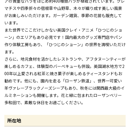
アの貴重なバラをはじめ約400種類バラが植栽されています。クレ
マチスや四季折々の宿根草や山野草、木々が織り成す美しい風景
がお楽しみいただけます。ガーデン雑貨、季節の花苗も販売して
います。
また世界でここだけしかない英国クレイ・アニメ「ひつじのショ
ーン」のエリアもあり必見です！国内最大のグッズ専門店やパン
作り体験工房もあり、「ひつじのショーン」の世界を満喫いただけ
ます。
さらに、地元食材を活かしたレストランや、アフタヌーンティーが
楽しめるカフェ、体験型のバーベキューも併設。英国湖水地方で2
00年以上愛される紅茶と焼き菓子が楽しめるティースタンドもお
勧めです。他にも、園内を走る「ローザン鉄道」、世界一可愛い
羊ヴァレーブラックノーズシープもあり、秋冬には関西最大級のイ
ルミネーションも開催します。花と緑に包まれたローザンベリー
多和田で、素敵な休日をお過ごしください。
所在地