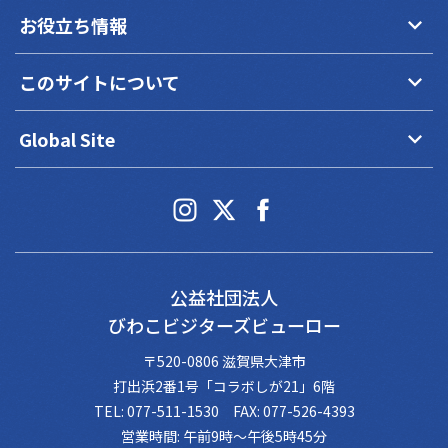
keyboard_arrow_down
お役立ち情報
keyboard_arrow_down
このサイトについて
keyboard_arrow_down
Global Site
公益社団法人
びわこビジターズビューロー
〒520-0806 滋賀県大津市
打出浜2番1号「コラボしが21」6階
TEL: 077-511-1530 FAX: 077-526-4393
営業時間: 午前9時～午後5時45分