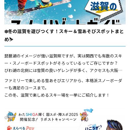
❄️冬の滋賀を遊びつくす！スキー＆雪あそびスポットまと
め⛷️
琵琶湖のイメージが強い滋賀県ですが、実は関西でも有数のスキ
ー・スノーボードスポットがそろっているってご存じですか？
びわ湖の北側には雪質の良いゲレンデが多く、アクセスも大阪や
京都から日帰り圏内。
ファミリーで楽しめる雪あそびエリアから、本格派スノーボーダ
朝出発して、夕方には温泉でほっこり…なんて冬旅も叶います♨️
ーも満足のコースまで。
この冬、滋賀で楽しめるスキー場を一挙にご紹介します！