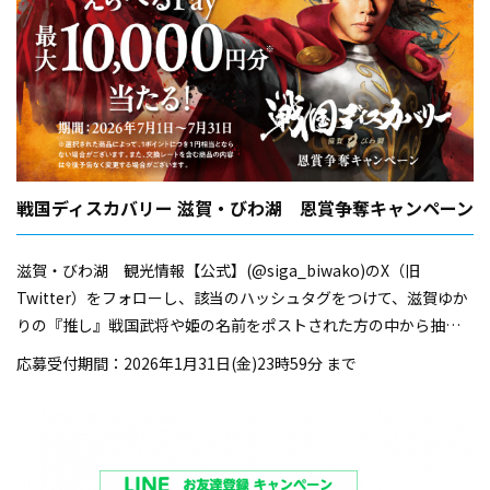
戦国ディスカバリー 滋賀・びわ湖 恩賞争奪キャンペーン
滋賀・びわ湖 観光情報【公式】(@siga_biwako)のX（旧
Twitter）をフォローし、該当のハッシュタグをつけて、滋賀ゆか
りの『推し』戦国武将や姫の名前をポストされた方の中から抽選
で「えらべるPay 10,000円分」を1名様に、「えらべるPay 2,000
応募受付期間：2026年1月31日(金)23時59分 まで
円分」を20名様にプレゼント！