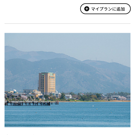
○村のエリア：手作り体験ができるアウトドアキッチンやBBQ場
があります。
add_circle
マイプランに追加
○どうぶつのエリア：羊や馬・カンガルー・モルモットなどの動
物や自然とのふれあいを楽しめます...