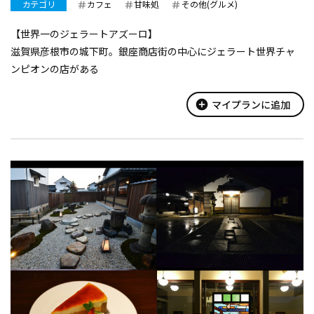
カテゴリ
カフェ
甘味処
その他(グルメ)
【世界一のジェラートアズーロ】
滋賀県彦根市の城下町。銀座商店街の中心にジェラート世界チャ
ンピオンの店がある
add_circle
マイプランに追加