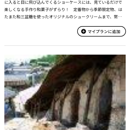
に入ると目に飛び込んでくるショーケースには、見ているだけで
楽しくなる手作り和菓子がずらり！ 定番物から季節限定物、は
たまた和三盆糖を使ったオリジナルのシュークリームまで、常時
30種ほどのラインナップが揃う。商品を購入、またはイートイン
スペースを利用する場合には、...
add_circle
マイプランに追加