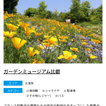
ガーデンミュージアム比叡
エリア
大津市
カテゴリ
美術館
シャクナゲ
駐車場
その他(レジャー)
バス
フランス印象派の画家たちが作品の制作のモチーフにした風景や