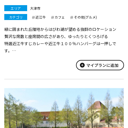
エリア
大津市
カテゴリ
近江牛
カフェ
その他(グルメ)
緑に囲まれた丘陵地からはびわ湖が望める抜群のロケーション
贅沢な席数と座席間の広さがあり、ゆったりとくつろげる
特選近江牛すじカレーや近江牛１００％ハンバーグは一押しで
す。
自家焙煎機による淹れたてのコーヒーが自慢
大津市歴史博物館や大津市立市民文化会館があり、歴史と文化を
add_circle
マイプランに追加
学べる