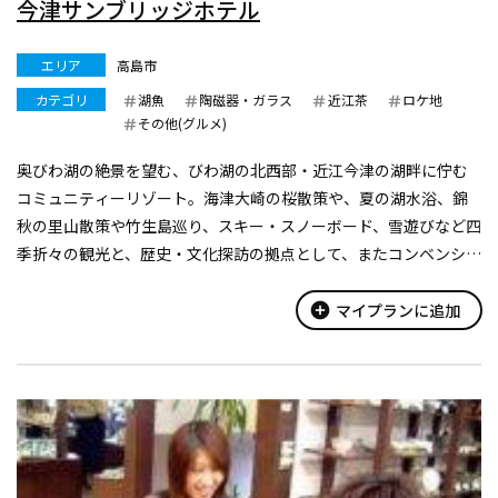
今津サンブリッジホテル
エリア
高島市
カテゴリ
湖魚
陶磁器・ガラス
近江茶
ロケ地
その他(グルメ)
奥びわ湖の絶景を望む、びわ湖の北西部・近江今津の湖畔に佇む
コミュニティーリゾート。海津大崎の桜散策や、夏の湖水浴、錦
秋の里山散策や竹生島巡り、スキー・スノーボード、雪遊びなど四
季折々の観光と、歴史・文化探訪の拠点として、またコンベンショ
ン・セミナー、ランチストップなどお食事にもご利用いただけ
る、地域随一の施設とおもてな...
add_circle
マイプランに追加