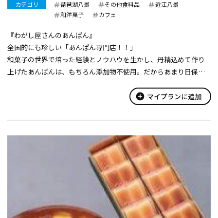
カテゴリ
琵琶湖八景
その他食料品
近江八景
和洋菓子
カフェ
『わがし屋さんのあんぱん』
全国的にも珍しい「あんぱん専門店！！」
和菓子の世界で培った経験とノウハウを生かし、丹精込めて作り
上げたあんぱんは、もちろん添加物不使用。だからあまり日保ち
はしません。出来立て、焼き立ての美味しいいあんぱんをご賞味
いただきたい。ここだけでしか味わえない様々なあんこのあんぱ
add_circle
マイプランに追加
んが勢揃い。
...