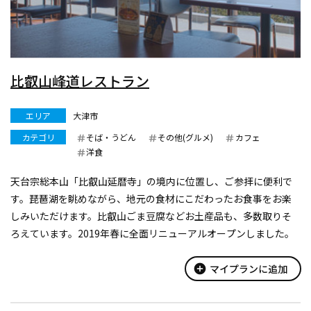
比叡山峰道レストラン
エリア
大津市
カテゴリ
そば・うどん
その他(グルメ)
カフェ
洋食
天台宗総本山「比叡山延暦寺」の境内に位置し、ご参拝に便利で
す。琵琶湖を眺めながら、地元の食材にこだわったお食事をお楽
しみいただけます。比叡山ごま豆腐などお土産品も、多数取りそ
ろえています。2019年春に全面リニューアルオープンしました。
add_circle
マイプランに追加