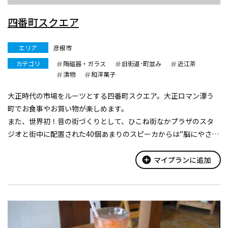
四番町スクエア
エリア
彦根市
カテゴリ
陶磁器・ガラス
旧街道･町並み
近江茶
漬物
和洋菓子
大正時代の市場をルーツとする四番町スクエア。大正ロマン漂う
町でお食事やお買い物が楽しめます。
また、世界初！音の街づくりとして、ひこね街なかプラザのスタ
ジオと街中に配置された40個あまりのスピーカからは”脳にやさし
い音”が流れます。
add_circle
マイプランに追加