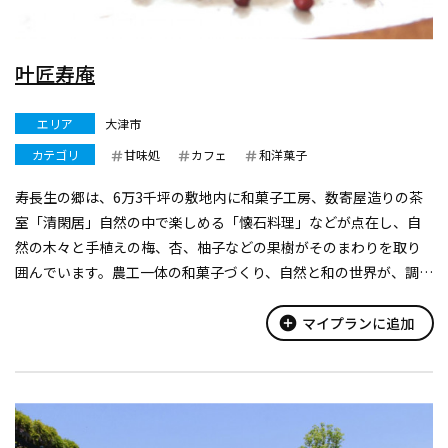
叶匠寿庵
エリア
大津市
カテゴリ
甘味処
カフェ
和洋菓子
寿長生の郷は、6万3千坪の敷地内に和菓子工房、数寄屋造りの茶
室「清閑居」自然の中で楽しめる「懐石料理」などが点在し、自
然の木々と手植えの梅、杏、柚子などの果樹がそのまわりを取り
囲んでいます。農工一体の和菓子づくり、自然と和の世界が、調和
する里山での一時を、お客さまとふれあいを大切にし、お客さま
が喜ばれることを最良のおも...
add_circle
マイプランに追加