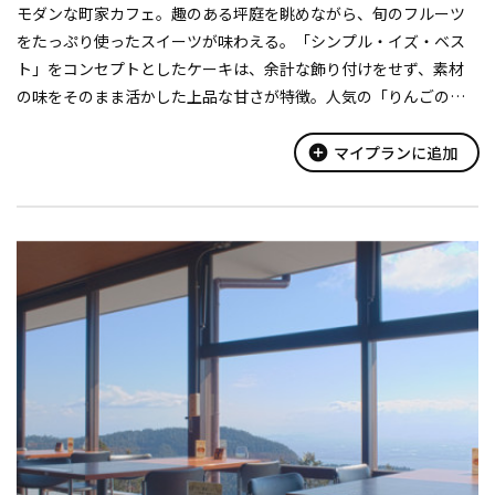
モダンな町家カフェ。趣のある坪庭を眺めながら、旬のフルーツ
をたっぷり使ったスイーツが味わえる。「シンプル・イズ・ベス
ト」をコンセプトとしたケーキは、余計な飾り付けをせず、素材
の味をそのまま活かした上品な甘さが特徴。人気の「りんごのチ
ーズケーキ（450円）」は、りんごを練り込んだロールケーキに、
りんごのムースとクリームチ...
add_circle
マイプランに追加