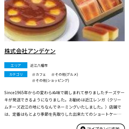
株式会社アンデケン
エリア
近江八幡市
カテゴリ
カフェ
その他(グルメ)
その他(ショッピング)
Since1965年からの変わらぬ味で親しまれて参りましたチーズケー
キが発送できるようになりました。お勧めは近江レンガ（クリー
ムチーズ近江の地にちなんでネーミングいたしました。）店鋪で
は、定番はもとより季節を先取りした出来たてのショートケーキ
が喫茶でお召し上がりいただけます。
add_circle
マイプランに追加