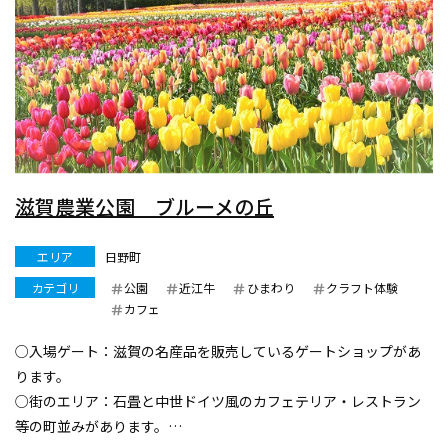
滋賀農業公園 ブルーメの丘
エリア
日野町
カテゴリ
公園
近江牛
ひまわり
クラフト体験
カフェ
○入場ゲート：滋賀の名産品を販売しているゲートショップがあ
ります。
○街のエリア：石畳と中世ドイツ風のカフェテリア・レストラン
等の町並みがあります。