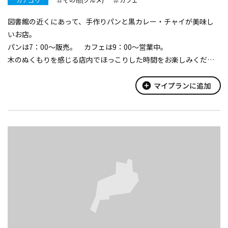
図書館の近くにあって、手作りパンと黒カレー・チャイが美味し
いお店。
パンは7：00～販売。 カフェは9：00～営業中。
木のぬくもりを感じる店内でほっこりした時間をお楽しみくださ
い。
手作りパンは、JA田舎の元気や 3号館でも お買い求めいただけま
add_circle
マイプランに追加
す。