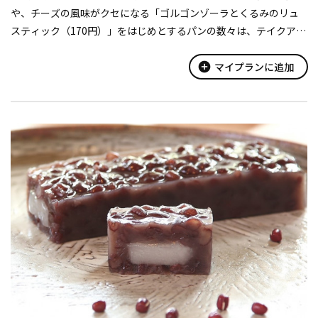
や、チーズの風味がクセになる「ゴルゴンゾーラとくるみのリュ
スティック（170円）」をはじめとするパンの数々は、テイクアウ
トはもちろん、パン二つとドリンクが選べるイートイン限定のセ
ット（500円、モーニ...
add_circle
マイプランに追加