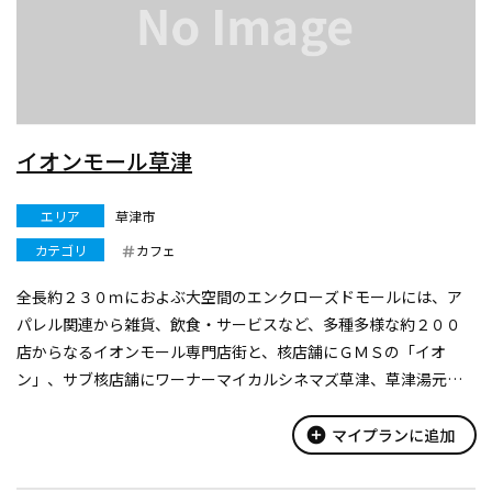
イオンモール草津
エリア
草津市
カテゴリ
カフェ
全長約２３０ｍにおよぶ大空間のエンクローズドモールには、ア
パレル関連から雑貨、飲食・サービスなど、多種多様な約２００
店からなるイオンモール専門店街と、核店舗にＧＭＳの「イオ
ン」、サブ核店舗にワーナーマイカルシネマズ草津、草津湯元水
春などの大型店を配置し、草津市の生活文化向上の拠点となるよ
うな質の高いＳＣづくりを目指して...
add_circle
マイプランに追加