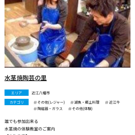
水茎焼陶芸の里
エリア
近江八幡市
カテゴリ
その他(レジャー)
湖魚・郷土料理
近江牛
陶磁器・ガラス
その他(体験)
誰でも参加出来る
水茎焼の体験教室のご案内