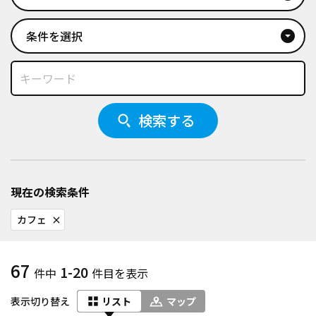
条件を選択
arrow_drop_down_circle
検索する
現在の検索条件
カフェ
close
67
1-20
件中
件目を表示
表示切り替え
リスト
マップ