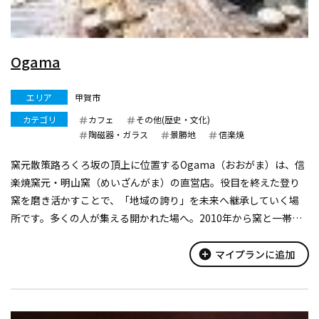
Ogama
エリア
甲賀市
カテゴリ
カフェ
その他(歴史・文化)
陶磁器・ガラス
景勝地
信楽焼
窯元散策路ろくろ坂の頂上に位置するOgama（おおがま）は、信
楽焼窯元・明山窯（めいざんがま）の直営店。役目を終えた登り
窯を磨き活かすことで、「地域の誇り」を未来へ継承していく場
所です。多くの人が集える開かれた場へ。2010年から窯と一帯の
改装・整備を続けています。
1Fカフェでは、信楽焼の器でお出しするドリンクと気...
add_circle
マイプランに追加