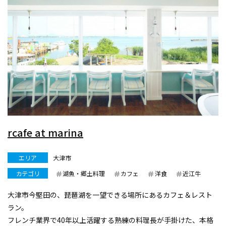
rcafe at marina
エリア
大津市
カテゴリ
湖魚・郷土料理
カフェ
洋食
近江牛
大津市今堅田の、琵琶湖を一望できる場所にあるカフェ＆レスト
ラン。
フレンチ業界で40年以上活躍する熟練の料理長が手掛けた、本格