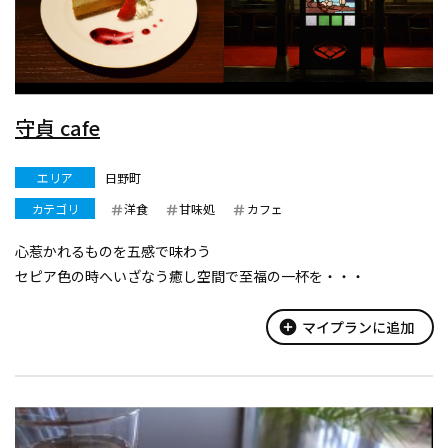
守貞 cafe
エリア
日野町
カテゴリ
洋食
甘味処
カフェ
心惹かれるものを五感で味わう
セピア色の時へいざなう癒し空間で至福の一杯を・・・
add_circle
マイプランに追加