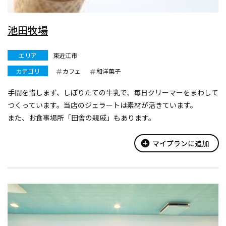
池田牧場
エリア
東近江市
カテゴリ
カフェ
和洋菓子
手間を惜しまず、しぼりたての牛乳で、毎日クリーマーをまわして
つくっています。当店のジェラートは素材が活きています。
また、お食事場所「田舎の親戚」もあります。
add_circle
マイプランに追加