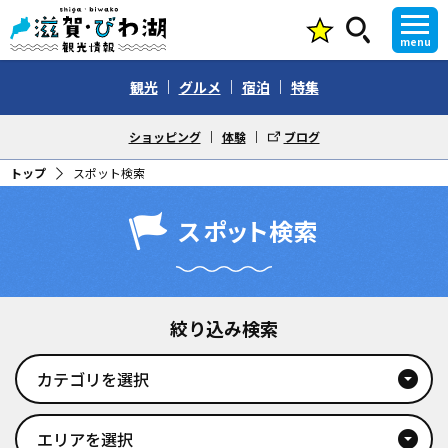
menu
観光
グルメ
宿泊
特集
ショッピング
体験
ブログ
トップ
スポット検索
スポット検索
絞り込み検索
カテゴリを選択
arrow_drop_down_circle
エリアを選択
arrow_drop_down_circle