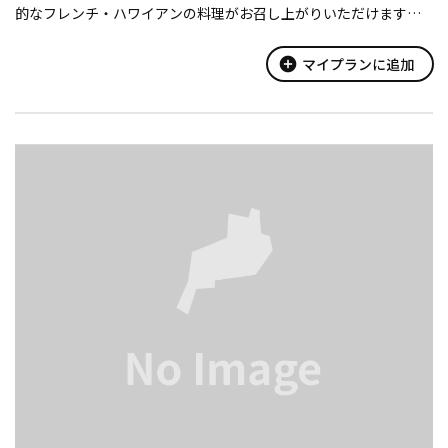
的なフレンチ・ハワイアンの料理がお召し上がりいただけます。
食材は地元産のものにこだわり、食を通じて“滋賀”を堪能して頂
けます。
add_circle
マイプランに追加