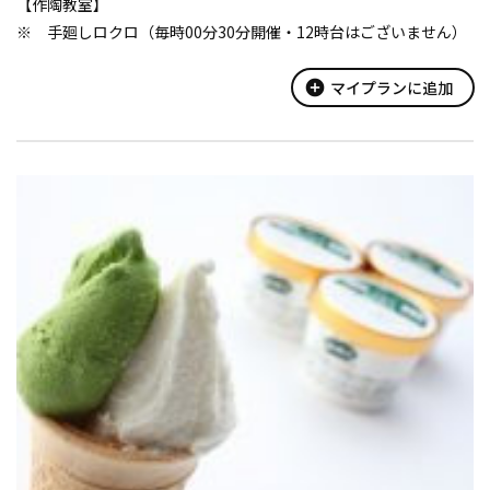
【作陶教室】
※ 手廻しロクロ（毎時00分30分開催・12時台はございません）
・所要時間
60分から90分程度
add_circle
マイプランに追加
・作れるもの
抹茶茶碗・マグカップ・湯呑など
○手廻ロクロ・レギュラーコース (中学生以上) 2,200円(税込)
...