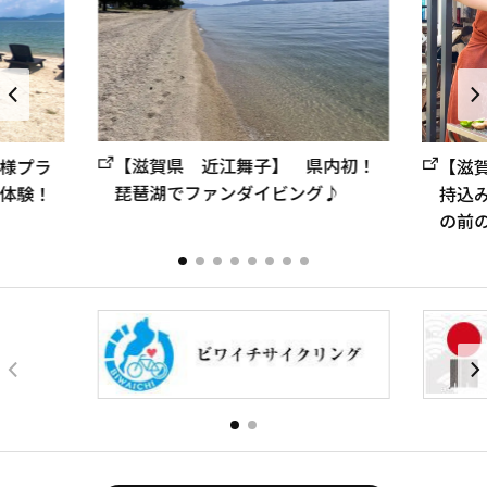
【滋賀県 近江舞子】 県内初！
様プラ
【滋
琵琶湖でファンダイビング♪
体験！
持込
の前の