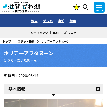
menu
観光
グルメ
宿泊
特集
ショッピング
体験
ブログ
トップ
スポット検索
ホリデーアフタヌーン
ホリデーアフタヌーン
ほりでーあふたぬーん
更新日
2020/08/19
基本情報
cancel