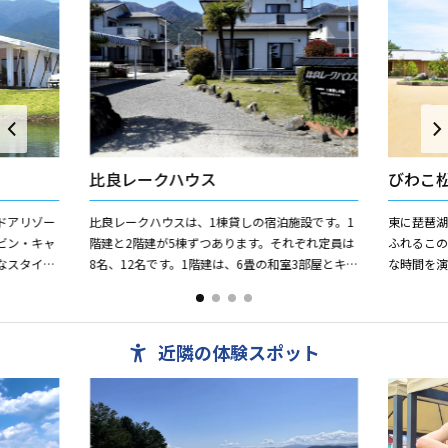
比良レークハウス
びわこ
ドアリゾー
比良レークハウスは、1棟貸しの宿泊施設です。1
東に琵琶
ビン・キャ
階建と2階建が5棟ずつあります。それぞれ定員は
ふれるこの
なスタイル
8名、12名です。1階建は、6畳の和室3部屋とキ
な時間を
で、快適な
ッチン、バス、温水トイレを備えています（一
設えました
部、4.5畳、2部...
でる上質なお
近隣の体験スポット