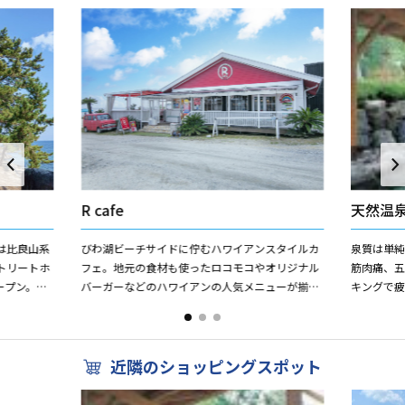
R cafe
天然温
は比良山系
びわ湖ビーチサイドに佇むハワイアンスタイルカ
泉質は単
トリートホ
フェ。地元の食材も使ったロコモコやオリジナル
筋肉痛、五
ープン。本
バーガーなどのハワイアンの人気メニューが揃っ
キングで疲
ア完備、ラ
てます。人気のテラス席からの眺めは、まるで南
ノボ・ス
国のビーチサイドにいるか...
ス。 日帰り
近隣のショッピングスポット