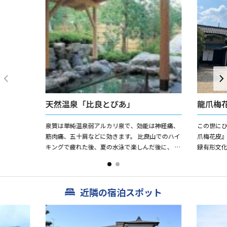
天然温泉「比良とぴあ」
龍爪梅
泉質は単純温泉弱アルカリ泉で、効能は神経痛、
この世にひ
筋肉痛、五十肩などに効きます。 比良山でのハイ
爪梅花皮』
キングで疲れた後、夏の水泳で楽しんだ後に、 ス
録有形文化
ノボ・スキー帰りに、温泉でゆっくりリラック
体験、滋
ス。 日帰り温泉には珍...
ます。 「龍.
近隣の宿泊スポット