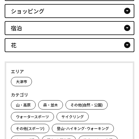
ショッピング
arrow_drop_down_circle
宿泊
arrow_drop_down_circle
花
arrow_drop_down_circle
エリア
大津市
カテゴリ
山・高原
森・並木
その他(自然・公園)
ウォータースポーツ
サイクリング
その他(スポーツ)
登山･ハイキング･ウォーキング