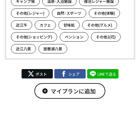
キャンプ場
温泉･入浴施設
複合レジャー施設
その他(レジャー)
自然･スポーツ
その他(体験)
近江牛
カフェ
甘味処
その他(グルメ)
その他(ショッピング)
ペンション
その他2(花)
近江八景
琵琶湖八景
ポスト
シェア
LINEで送る
マイプランに追加
add_circle