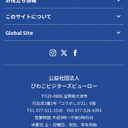
keyboard_arrow_down
お役立ち情報
keyboard_arrow_down
このサイトについて
keyboard_arrow_down
Global Site
公益社団法人
びわこビジターズビューロー
〒520-0806 滋賀県大津市
打出浜2番1号「コラボしが21」6階
TEL: 077-511-1530 FAX: 077-526-4393
営業時間: 午前9時～午後5時45分
休業日: 土・日曜日、祝日、年末年始