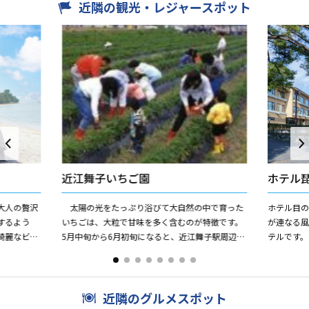
近隣の観光・レジャースポット
近江舞子いちご園
ホテル
大人の贅沢
太陽の光をたっぷり浴びて大自然の中で育った
ホテル目
するよう
いちごは、大粒で甘味を多く含むのが特徴です。
が連なる
綺麗なビー
5月中旬から6月初旬になると、近江舞子駅周辺に
テルです。
す。世界初
はいちご畑が広がり、甘酸っぱい香りを漂わせま
館全室レ
す。自然を満喫しながら...
ジウム鉱石の
近隣のグルメスポット