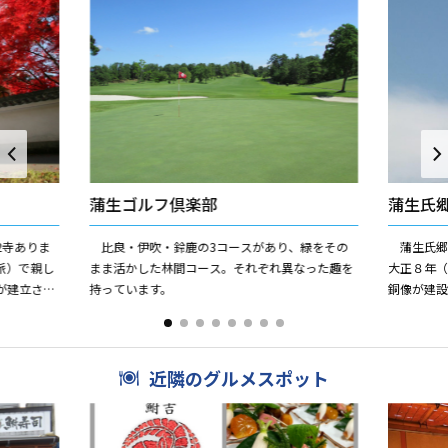
蒲生ゴルフ倶楽部
蒲生氏
2寺ありま
比良・伊吹・鈴鹿の3コースがあり、緑をその
蒲生氏郷
派）で親し
まま活かした林間コース。それぞれ異なった趣を
大正８年
が建立さ
持っています。
銅像が建
ています。
大戦に資
の努力がか
近隣のグルメスポット