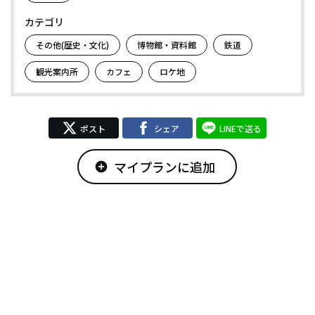
カテゴリ
その他(歴史・文化)
博物館・資料館
鉄道
観光案内所
カフェ
ロケ地
ポスト
シェア
LINEで送る
マイプランに追加
add_circle