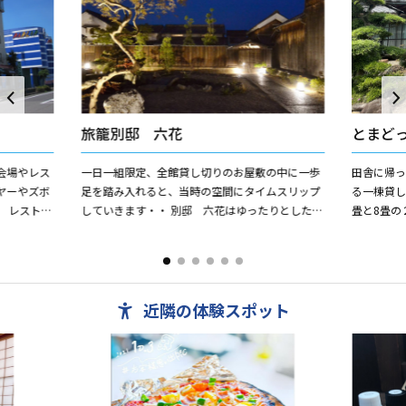
旅籠別邸 六花
とまど
会場やレス
一日一組限定、全館貸し切りのお屋敷の中に一歩
田舎に帰
ヤーやズボ
足を踏み入れると、当時の空間にタイムスリップ
る一棟貸し
 レストラ
していきます・・ 別邸 六花はゆったりとした敷
畳と8畳の
様まで対応
地に、滝から流れる川のせせらぎが心地良い静か
す！宿か
な宿です。
近隣の体験スポット