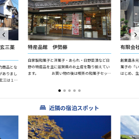
玄三薬
特産品館 伊勢藤
有限会
自家製和菓子と洋菓子・あられ・日野菜漬など日
創業嘉永元
野の特産品を主に滋賀県のお土産を取り揃えてい
菓子の「
力商品とな
ます。 お買い物の後は喫茶の和菓子セッ
はじめ、
がありまし
トやケーキセットでお寛ぎくださいませ！
す。
玄三は１８
ましたが母
近隣の宿泊スポット