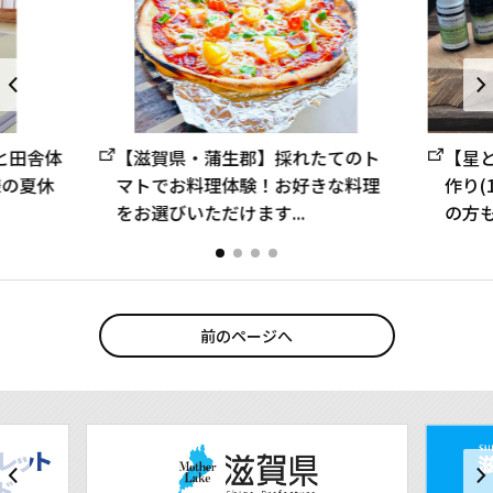
と田舎体
【星
【滋賀県・蒲生郡】採れたてのト
様の夏休
作り(
マトでお料理体験！お好きな料理
の方も
をお選びいただけます...
前のページへ