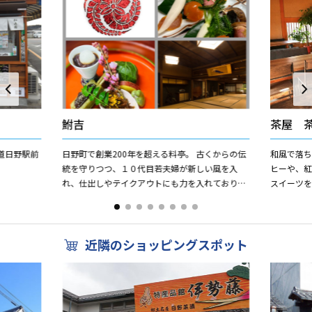
鮒吉
茶屋 
道日野駅前
日野町で創業200年を超える料亭。 古くからの伝
和風で落
。
統を守りつつ、１０代目若夫婦が新しい風を入
ヒーや、
れ、仕出しやテイクアウトにも力を入れておりま
スイーツを
す。
近隣のショッピングスポット