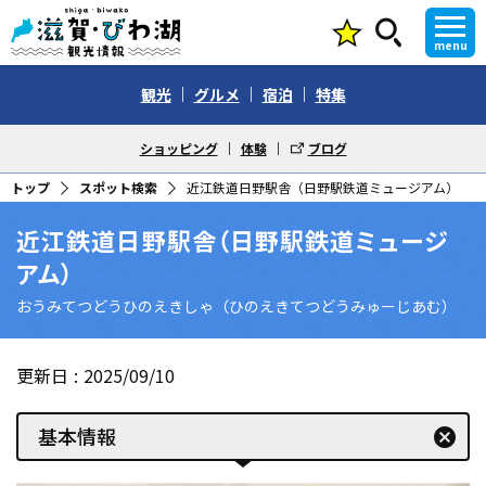
menu
観光
グルメ
宿泊
特集
ショッピング
体験
ブログ
トップ
スポット検索
近江鉄道日野駅舎（日野駅鉄道ミュージアム）
近江鉄道日野駅舎（日野駅鉄道ミュージ
アム）
おうみてつどうひのえきしゃ（ひのえきてつどうみゅーじあむ）
更新日
2025/09/10
基本情報
cancel