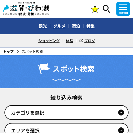
menu
観光
グルメ
宿泊
特集
ショッピング
体験
ブログ
トップ
スポット検索
スポット検索
絞り込み検索
カテゴリを選択
arrow_drop_down_circle
エリアを選択
arrow_drop_down_circle