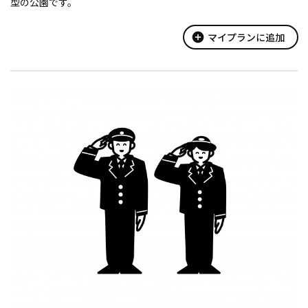
型の公園です。
add_circle
マイプランに追加