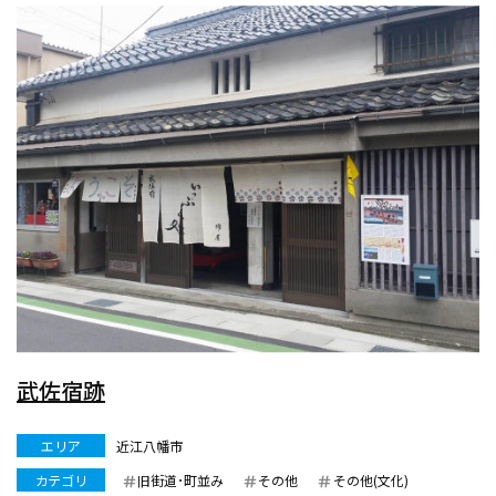
武佐宿跡
エリア
近江八幡市
カテゴリ
旧街道･町並み
その他
その他(文化)