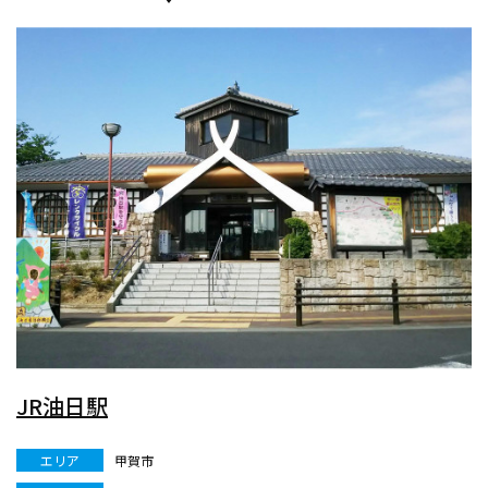
JR油日駅
エリア
甲賀市