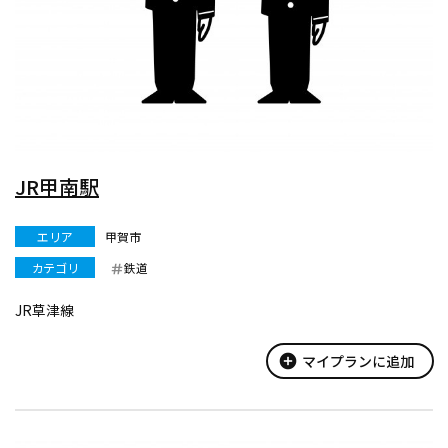
JR甲南駅
エリア
甲賀市
カテゴリ
鉄道
JR草津線
add_circle
マイプランに追加