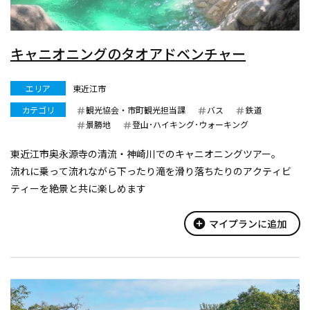
キャニオニングのタオアドベンチャー
エリア
東近江市
カテゴリ
観光協会・市町観光担当課
バス
鉄道
景勝地
登山･ハイキング･ウォーキング
東近江市奥永源寺の清流・神崎川でのキャニオニングツアー。
流れに乗って流れながら下ったり滝を滑り落ちたりのアクティビ
ティーを絶景と共に楽しめます
add_circle
マイプランに追加