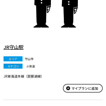
JR守山駅
エリア
守山市
カテゴリ
鉄道
JR東海道本線（琵琶湖線）
add_circle
マイプランに追加