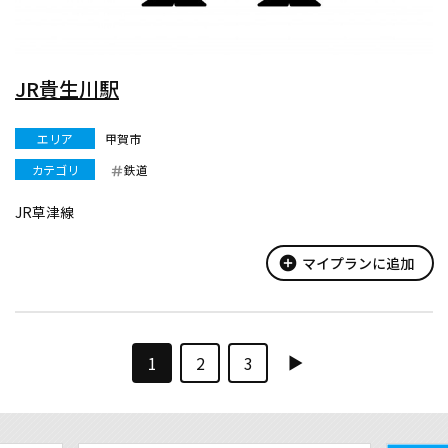
JR貴生川駅
エリア
甲賀市
カテゴリ
鉄道
JR草津線
add_circle
マイプランに追加
1
2
3