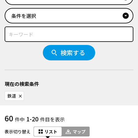
条件を選択
arrow_drop_down_circle
検索する
現在の検索条件
鉄道
close
60
1-20
件中
件目を表示
表示切り替え
リスト
マップ