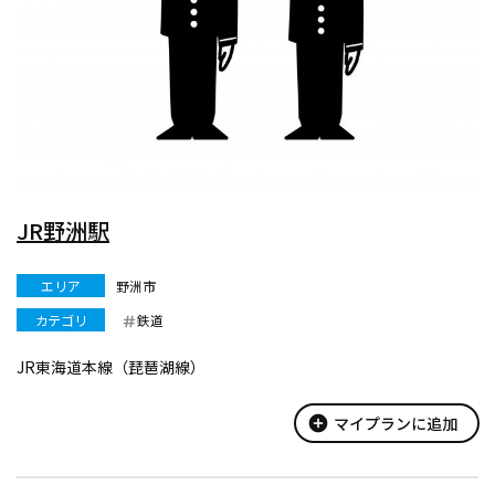
JR野洲駅
エリア
野洲市
カテゴリ
鉄道
JR東海道本線（琵琶湖線）
add_circle
マイプランに追加