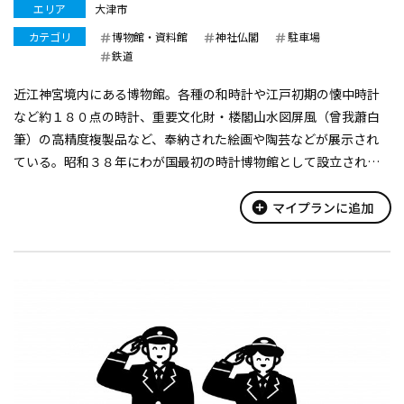
エリア
大津市
カテゴリ
博物館・資料館
神社仏閣
駐車場
鉄道
近江神宮境内にある博物館。各種の和時計や江戸初期の懐中時計
など約１８０点の時計、重要文化財・楼閣山水図屏風（曾我蕭白
筆）の高精度複製品など、奉納された絵画や陶芸などが展示され
ている。昭和３８年にわが国最初の時計博物館として設立され、
平成２２年に時計館宝物館としてリニューアルした。
館外にも漏刻・日時計・古代火時計が設...
add_circle
マイプランに追加