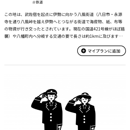
鉄道
この地は、武佐宿を起点に伊勢に向かう八風街道（八日市・永源
寺を通り八風峠を越え伊勢へとつながる街道で海産物、紙、布等
の物資が行き交ったとされています。現在の国道421号線がほぼ踏
襲）や八幡町内へ分岐する交通の要で長さは約1kmに及びます。
江戸時代に入って宿次・伝馬の法が一新され、武佐宿駅は大駅
となり、宿村大概帳...
add_circle
マイプランに追加