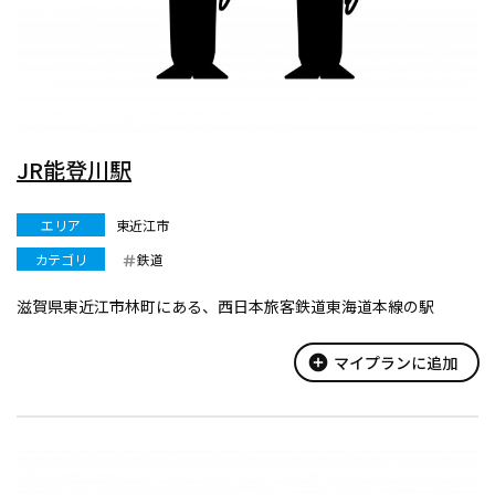
JR能登川駅
エリア
東近江市
カテゴリ
鉄道
滋賀県東近江市林町にある、西日本旅客鉄道東海道本線の駅
add_circle
マイプランに追加