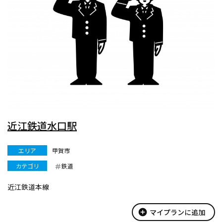
近江鉄道水口駅
エリア
甲賀市
カテゴリ
鉄道
近江鉄道本線
add_circle
マイプランに追加