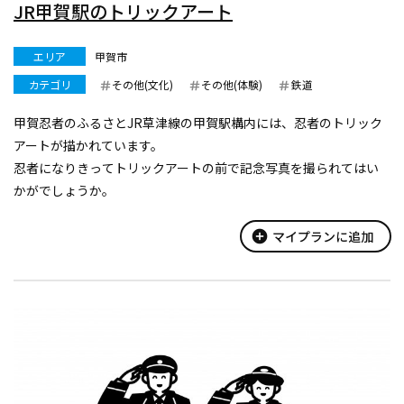
JR甲賀駅のトリックアート
エリア
甲賀市
カテゴリ
その他(文化)
その他(体験)
鉄道
甲賀忍者のふるさとJR草津線の甲賀駅構内には、忍者のトリック
アートが描かれています。
忍者になりきってトリックアートの前で記念写真を撮られてはい
かがでしょうか。
add_circle
マイプランに追加