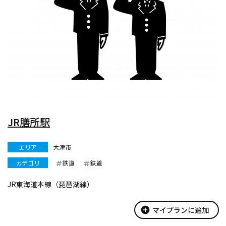
JR膳所駅
エリア
大津市
カテゴリ
鉄道
鉄道
JR東海道本線（琵琶湖線）
add_circle
マイプランに追加