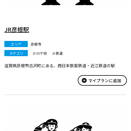
JR彦根駅
エリア
彦根市
カテゴリ
ロケ地
鉄道
滋賀県彦根市古沢町にある、西日本旅客鉄道・近江鉄道の駅
add_circle
マイプランに追加