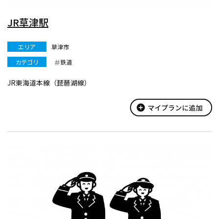
JR草津駅
エリア
草津市
カテゴリ
鉄道
JR東海道本線（琵琶湖線）
add_circle
マイプランに追加