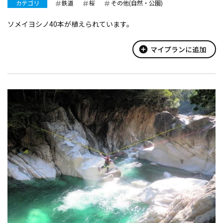
カテゴリ
鉄道
桜
その他(自然・公園)
ソメイヨシノ40本が植えられています。
add_circle
マイプランに追加