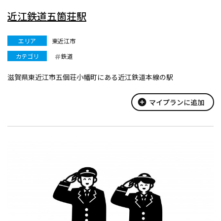
近江鉄道五箇荘駅
エリア
東近江市
カテゴリ
鉄道
滋賀県東近江市五個荘小幡町にある近江鉄道本線の駅
add_circle
マイプランに追加