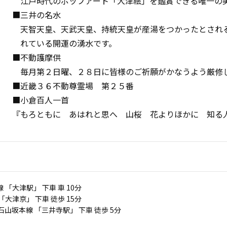
江戸時代のポップアート「大津絵」を鑑賞できる唯一の
■三井の名水
天智天皇、天武天皇、持統天皇が産湯をつかったとされ
れている開運の湧水です。
■不動護摩供
毎月第２日曜、２８日に皆様のご祈願がかなうよう厳修
■近畿３６不動尊霊場 第２５番
■小倉百人一首
『もろともに あはれと思へ 山桜 花よりほかに 知る
 「大津駅」 下車 車 10分
「大津京」 下車 徒歩 15分
石山坂本線 「三井寺駅」 下車 徒歩 5分