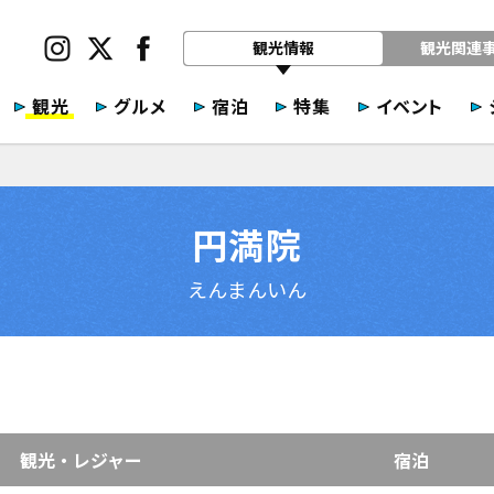
観光情報
観光関連
観光
グルメ
宿泊
特集
イベント
円満院
えんまんいん
観光・レジャー
宿泊