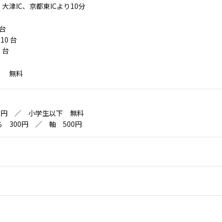
大津IC、京都東ICより10分
 台
10 台
 台
 無料
50円 ／ 小学生以下 無料
 300円 ／ 軸 500円