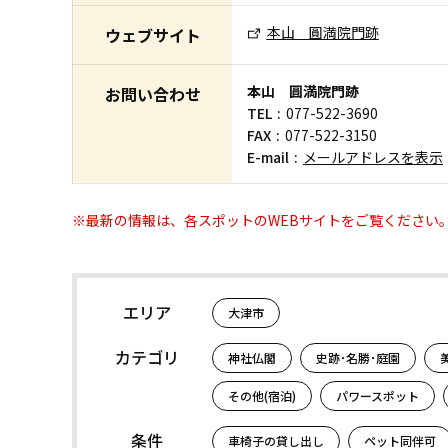
本山 圓満院門跡
ウェブサイト
本山 圓満院門跡
お問い合わせ
TEL
077-522-3690
FAX
077-522-3150
E-mail
メールアドレスを表示
※最新の情報は、各スポットのWEBサイトをご覧ください
エリア
大津市
カテゴリ
神社仏閣
史跡･名勝･庭園
その他(宿泊)
パワースポット
条件
車椅子の貸し出し
ペット同伴可