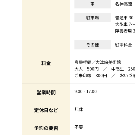
車
名神高速 
駐車場
普通車 30
大型車 7～
障害者用 3
その他
駐車料金
宸殿拝観／大津絵美術館
料金
大人 500円 ／ 中高生 2
ご朱印帳 300円 ／ おいづる
9:00 - 17:00
営業時間
無休
定休日など
不要
予約の要否