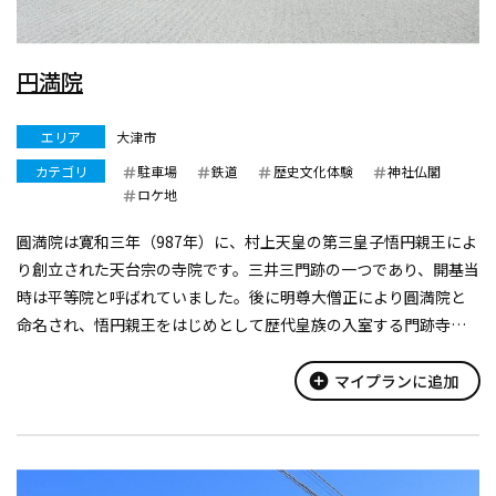
円満院
エリア
大津市
カテゴリ
駐車場
鉄道
歴史文化体験
神社仏閣
ロケ地
圓満院は寛和三年（987年）に、村上天皇の第三皇子悟円親王によ
り創立された天台宗の寺院です。三井三門跡の一つであり、開基当
時は平等院と呼ばれていました。後に明尊大僧正により圓満院と
命名され、悟円親王をはじめとして歴代皇族の入室する門跡寺院
となりました。
国の重要文化財「宸殿（しんでん）」や国の名勝・史跡である美
add_circle
マイプランに追加
しい庭...