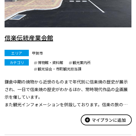
信楽伝統産業会館
エリア
甲賀市
カテゴリ
博物館・資料館
観光案内所
観光協会・市町観光担当課
鎌倉中期の焼物から近世のものまで年代別に信楽焼の歴史が展示
され、一日で信楽焼の歴史がわかるほか、常時現代作品の企画展
示を催しています。
また観光インフォメーションを併設しております。信楽の旅のは
じめにお立ち寄りください。
add_circle
マイプランに追加