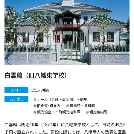
白雲館（旧八幡東学校）
エリア
近江八幡市
カテゴリ
ホール（会議・展示場）・劇場
旧街道･町並み
博物館・資料館
観光協会・市町観光担当課
観光案内所
白雲館は明治10年（1877年）に八幡東学校として、当時のお金6
千円で設立されました。建設に際しては、八幡商人の熱意と区民