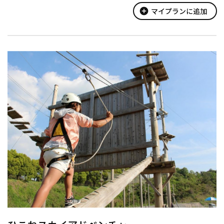
? プライベートジャグジープール
add_circle
マイプランに追加
全天候型の屋外エリアには、温水対応のジャグジープールをご用
意。
...