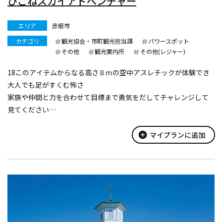
ひこねスカイアドベンチャー
エリア
彦根市
カテゴリ
観光協会・市町観光担当課
パワースポット
その他
観光案内所
その他(レジャー)
18このアイテムからなる高さ８ｍの空中アスレチックが体験でき
大人でも足がすくむ怖さ
家族や仲間と力を合わせて目標まで勇気をだしてチャレンジして
見てください
出来ないことができるようになる喜びから自信がつきチャレンジ
意欲が向上します
add_circle
マイプランに追加
新しい自分に出会えるチャンスです！
約２００ｍの空中スライダーも魅力的で鳥になっ...