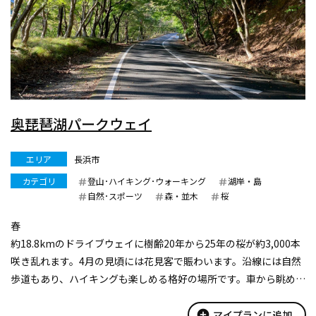
奥琵琶湖パークウェイ
エリア
長浜市
カテゴリ
登山･ハイキング･ウォーキング
湖岸・島
自然･スポーツ
森・並木
桜
春
約18.8kmのドライブウェイに樹齢20年から25年の桜が約3,000本
咲き乱れます。4月の見頃には花見客で賑わいます。沿線には自然
歩道もあり、ハイキングも楽しめる格好の場所です。車から眺める
奥琵琶湖と竹生島特有の自然美を楽しむのはもちろん、つづら尾
崎展望台から見渡す眺望は最高です。またこの展望台は、平成27
add_circle
マイプランに追加