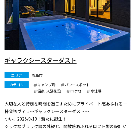
ギャラクシースターダスト
エリア
高島市
カテゴリ
キャンプ場
パワースポット
温泉･入浴施設
ロケ地
水泳場
大切な人と特別な時間を過ごすためにプライベート感あふれる一
棟貸切ヴィラ〜ギャラクシースターダスト〜
つい、2025/9/19！新たに誕生！
シックなブラック調の外観と、開放感あふれるロフト型の設計が
特徴です。