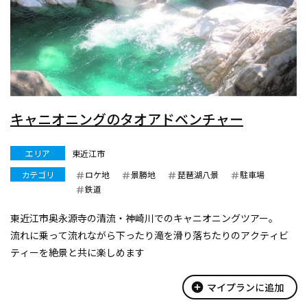
キャニオニングのタオアドベンチャー
エリア
東近江市
カテゴリ
ロケ地
景勝地
琵琶湖八景
駐車場
鉄道
東近江市奥永源寺の清流・神崎川でのキャニオニングツアー。
流れに乗って流れながら下ったり滝を滑り落ちたりのアクティビ
ティーを絶景と共に楽しめます
add_circle
マイプランに追加