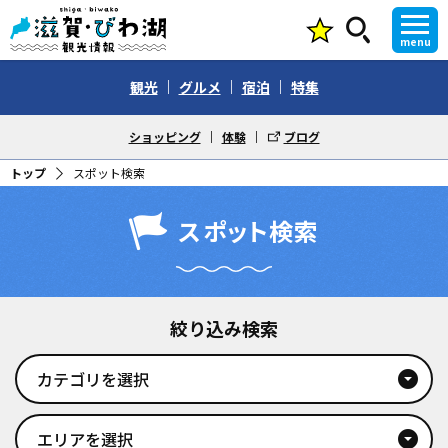
menu
観光
グルメ
宿泊
特集
ショッピング
体験
ブログ
トップ
スポット検索
スポット検索
絞り込み検索
カテゴリを選択
arrow_drop_down_circle
エリアを選択
arrow_drop_down_circle