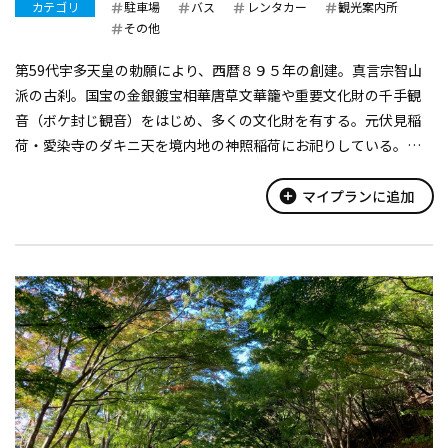
カテゴリ
駐車場
バス
レンタカー
観光案内所
その他
第59代宇多天皇の勅願により、西暦８９５年の創建。真言宗智山
派の古刹。国宝の金銀鍍宝相華唐草文華籠や重要文化財の千手観
音（ボケ封じ観音）をはじめ、多くの文化財を有する。元伏見稲
荷・愛染寺のダキニ天を境内地の神照稲荷にお祀りしている。境
内地には、秋になると足利尊氏が植えたと伝わる秋の七草の一
つ・萩の名所となる。
add_circle
マイプランに追加