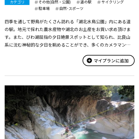
カテゴリ
その他(自然・公園)
道の駅
サイクリング
駐車場
自然･スポーツ
四季を通して野鳥がたくさん訪れる「湖北水鳥公園」内にある道
の駅。地元で採れた農水産物や湖北のお土産をお買い求め頂けま
す。また、びわ湖屈指の夕日絶景スポットとして知られ、比良山
系に沈む神秘的な夕日を眺めることができ、多くのカメラマンが
訪れています。 レストランでは、うなぎのじゅんじゅん定食や湖
北米を使ったおにぎり、ビワマ...
add_circle
マイプランに追加