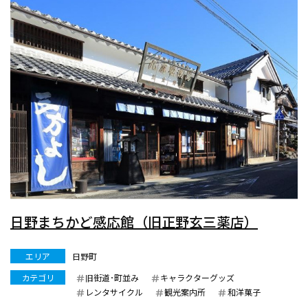
日野まちかど感応館（旧正野玄三薬店）
エリア
日野町
カテゴリ
旧街道･町並み
キャラクターグッズ
レンタサイクル
観光案内所
和洋菓子