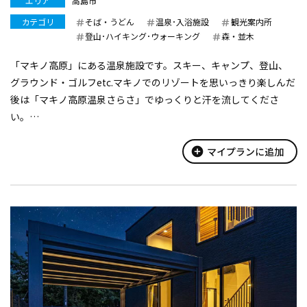
エリア
高島市
カテゴリ
そば・うどん
温泉･入浴施設
観光案内所
登山･ハイキング･ウォーキング
森・並木
「マキノ高原」にある温泉施設です。スキー、キャンプ、登山、
グラウンド・ゴルフetc.マキノでのリゾートを思いっきり楽しんだ
後は「マキノ高原温泉さらさ」でゆっくりと汗を流してくださ
い。
誰もが気軽に利用することができ、登山やスポーツ、労働後の汗を
流すことはもとより、やすらぎとゆとりを得ながらふれあいの交
add_circle
マイプランに追加
流の場としてご利...