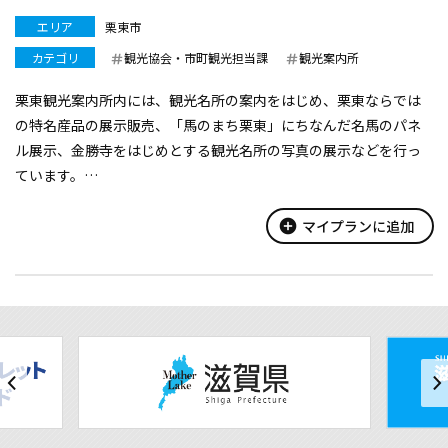
エリア
栗東市
カテゴリ
観光協会・市町観光担当課
観光案内所
栗東観光案内所内には、観光名所の案内をはじめ、栗東ならでは
の特名産品の展示販売、「馬のまち栗東」にちなんだ名馬のパネ
ル展示、金勝寺をはじめとする観光名所の写真の展示などを行っ
ています。
市民の皆さんや観光で本市を訪れる皆さんに役立つ、観光、イベ
ント、地域ブランドなどの情報を幅広く発信しています。
add_circle
マイプランに追加
JR手原駅2階にあ...