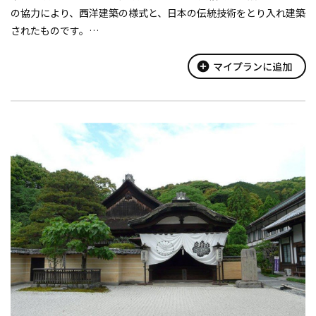
の協力により、西洋建築の様式と、日本の伝統技術をとり入れ建築
されたものです。
現在は観光案内所が設けられ観光情報の提供や、お土産や特産品
も展示販売されています。
add_circle
マイプランに追加
また、2階フリースペースでは、市...