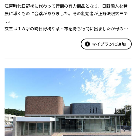
江戸時代日野椀に代わって行商の有力商品となり、日野商人を発
展に導くものに合薬がありました。その創始者が正野法眼玄三で
す。
玄三は１８才の時日野椀や茶・布を持ち行商に出ましたが母の病
気で帰郷、当時京都の名医の診療で母の病気をなおすことができ
たことから医師を志し、医師になった後は医薬に恵まれない山間
add_circle
マイプランに追加
辺地の人や日野商人の...