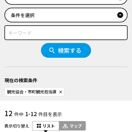
条件を選択
arrow_drop_down_circle
検索する
現在の検索条件
観光協会・市町観光担当課
close
12
1-12
件中
件目を表示
表示切り替え
リスト
マップ