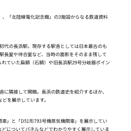
」、「北陸線電化記念館」の3施設からなる鉄道資料
た初代の長浜駅。現存する駅舎としては日本最古のも
、駅長室や待合室など、当時の面影をそのまま残して
れていた扁額（石額）や旧長浜駅29号分岐器ポイン
長浜駅舎に隣接して開館。長浜の鉄道史を紹介するほか、
などを展示しています。
車」と「D51形793号機蒸気機関車」を展示してい
などについてパネルなどでわかりやすく展示していま