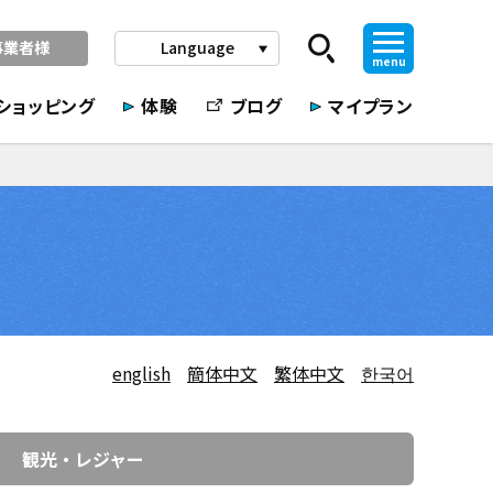
事業者様
Language
play_arrow
menu
ショッピング
体験
ブログ
マイプラン
english
簡体中文
繁体中文
한국어
観光・レジャー