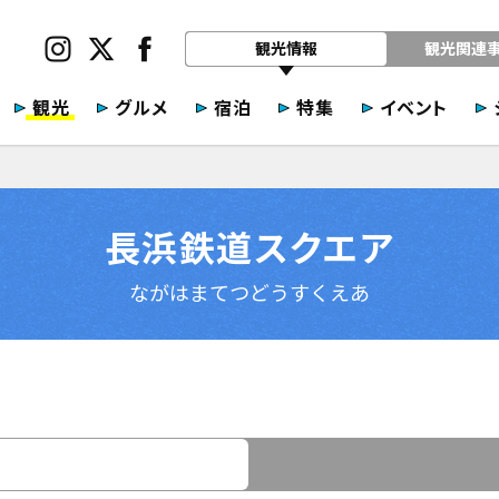
観光情報
観光関連
観光
グルメ
宿泊
特集
イベント
長浜鉄道スクエア
ながはまてつどうすくえあ