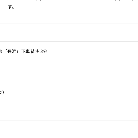
す。
 「長浜」 下車 徒歩 3分
まで）