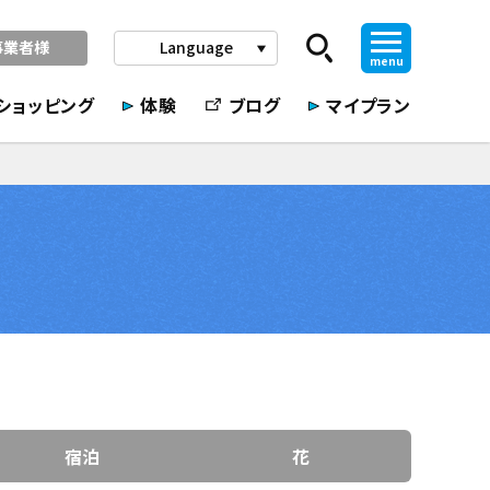
事業者様
Language
play_arrow
menu
ショッピング
体験
ブログ
マイプラン
宿泊
花