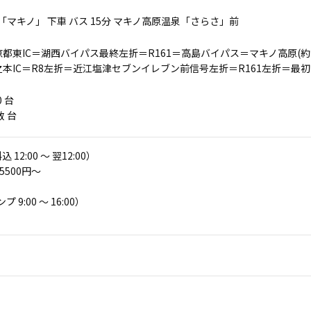
 「マキノ」 下車 バス 15分 マキノ高原温泉「さらさ」前
都東IC＝湖西バイパス最終左折＝R161＝高島バイパス＝マキノ高原(約
本IC＝R8左折＝近江塩津セブンイレブン前信号左折＝R161左折＝最初
0 台
数 台
2:00 ～ 翌12:00）
500円～
:00 ～ 16:00）