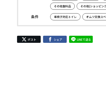
その他食料品
その他(ショッピング
条件
車椅子対応トイレ
オムツ交換スペ
ポスト
シェア
LINEで送る