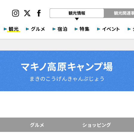
観光情報
観光関連
観光
グルメ
宿泊
特集
イベント
マキノ高原キャンプ場
まきのこうげんきゃんぷじょう
グルメ
ショッピング