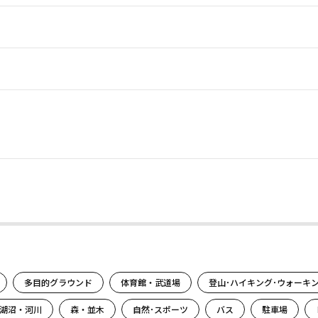
。
多目的グラウンド
体育館・武道場
登山･ハイキング･ウォーキ
湖沼・河川
森・並木
自然･スポーツ
バス
駐車場