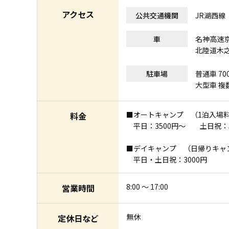
アクセス
公共交通機関
JR湖西線
車
名神高速京
北陸道木之
駐車場
普通車 70
大型車 複
■オートキャンプ （1泊入場料込 1
料金
平日：3500円～ 土日祝：5
■デイキャンプ （日帰りキャンプ 9
平日・土日祝：3000円
8:00 ～ 17:00
営業時間
無休
定休日など