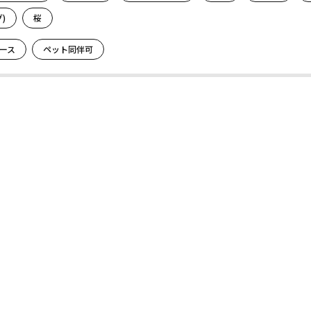
)
桜
ース
ペット同伴可