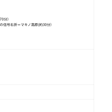
70分）
の信号右折＝マキノ高原(約30分）