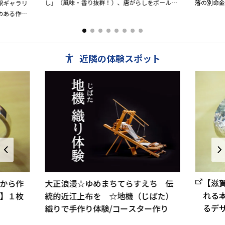
し」（風味・香り抜群！）、唐がらしをボール状
藩の別命
駅ギャラリ
に加工してミルで挽く「ひきたて名人」、こだわ
寿のシン
のある作品
って作った赤い柚子胡椒「柚...
て知られ、め
土物産展示
近隣の体験スポット
【滋
から作
大正浪漫☆ゆめまちてらすえち 伝
れる
】１枚
統的近江上布を ☆地機（じばた）
るデ
織りで手作り体験/コースター作り
女性