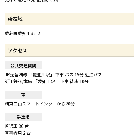
所在地
愛荘町愛知川32-2
アクセス
公共交通機関
JR琵琶湖線 「能登川駅」 下車 バス 15分 近江バス
近江鉄道/本線 「愛知川駅」 下車 徒歩 10分
車
湖東三山スマートインターから20分
駐車場
普通車 30 台
障害者用 2 台