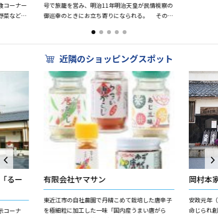
食コーナー
号で旅籠を営み、明治11年明治天皇が民情視察の
野菜などが
御巡幸のときにお立ち寄りになられる。 その時
 特選・お
の建物が国の登録有形文化財として指定を受け
る。 座敷は60畳の...
近隣のショッピングスポット
「るー
有限会社ヤマサン
岡村本
東近江市の自社農園で丹精こめて栽培した唐辛子
安政元年（
を極細粒に加工した一味「国内産うまい唐がら
命じられ
示コーナ