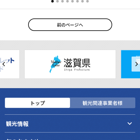
前のページへ
トップ
観光関連事業者様
keyboard_arrow_down
観光情報