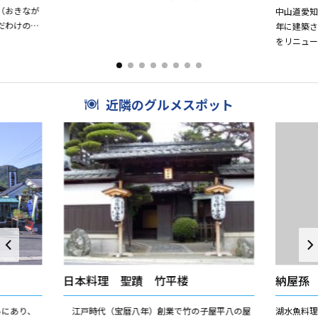
（おきなが
中山道愛
だわけのみ
年に建築
こと）を祀
をリニュー
か貸館も
近隣のグルメスポット
日本料理 聖蹟 竹平楼
納屋孫
ろにあり、
江戸時代（宝暦八年）創業で竹の子屋平八の屋
湖水魚料理