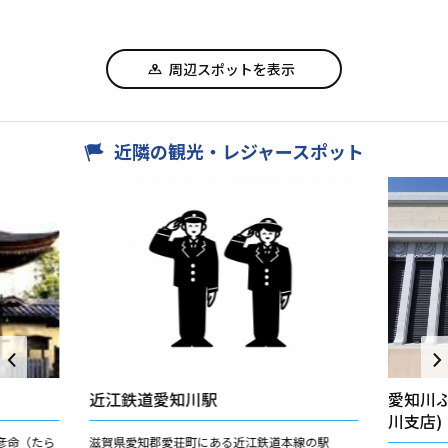
周辺スポットを表示
近隣の観光・レジャースポット
近江鉄道愛知川駅
愛知川
川支店)
彦命（たら
滋賀県愛知郡愛荘町にある近江鉄道本線の駅