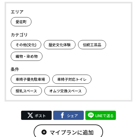
エリア
愛荘町
カテゴリ
その他(文化)
歴史文化体験
伝統工芸品
織物・染め物
条件
車椅子優先駐車場
車椅子対応トイレ
授乳スペース
オムツ交換スペース
ポスト
シェア
LINEで送る
マイプランに追加
add_circle