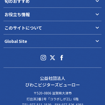
keyboard_arrow_down
旬のおすすめ
keyboard_arrow_down
お役立ち情報
keyboard_arrow_down
このサイトについて
keyboard_arrow_down
Global Site
公益社団法人
びわこビジターズビューロー
〒520-0806 滋賀県大津市
打出浜2番1号「コラボしが21」6階
TEL: 077-511-1530 FAX: 077-526-4393