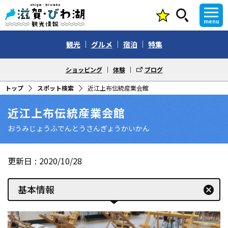
menu
観光
グルメ
宿泊
特集
ショッピング
体験
ブログ
トップ
スポット検索
近江上布伝統産業会館
近江上布伝統産業会館
おうみじょうふでんとうさんぎょうかいかん
更新日
2020/10/28
基本情報
cancel