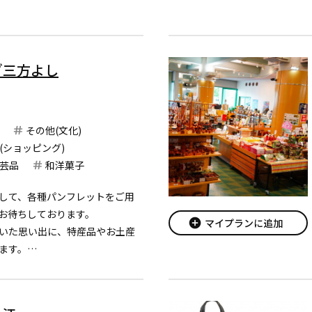
なくなっためずらしい組合で
ざ三方よし
その他(文化)
(ショッピング)
芸品
和洋菓子
して、各種パンフレットをご用
お待ちしております。
add_circle
マイプランに追加
いた思い出に、特産品やお土産
ます。
みを巡る観光拠点施設として是
い。