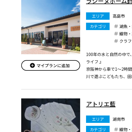
ラシーヌホーム
エリア
高島市
カテゴリ
湖魚・
織物・
クラフ
100年の水と自然の中で
ライフ 』
add_circle
マイプランに追加
京阪神から車で1～2時
川で遊ぶこどもたち、田
人と人との繋がり、
この針江には日本の原風
湧き水が溢れ、自然と人
アトリエ藍
里山・水の郷での特別な
...
エリア
湖南市
カテゴリ
織物・