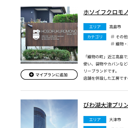
ホソイフクロモ
エリア
高島市
カテゴリ
その他
織物・
「織物の町」近江高島で
使い、袋物やカバンなど
リーブランドです。
add_circle
マイプランに追加
店舗を併設した工房です
の現場をご見学いただく
(工房は日曜日を定休日
ご注意ください。)
びわ湖大津プリ
詳しい情報はコチラか...
エリア
大津市