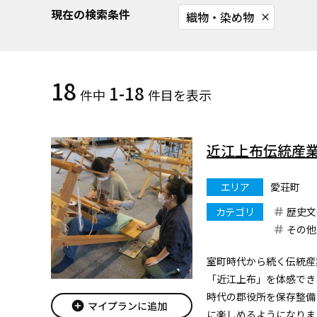
現在の検索条件
織物・染め物
close
18
1-18
件中
件目を表示
近江上布伝統産
エリア
愛荘町
カテゴリ
歴史文
その他
室町時代から続く伝統産
「近江上布」を体感できる
時代の郡役所を保存整備
add_circle
マイプランに追加
に楽しめるようになりま