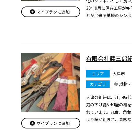
化のシンボルとして長い
30年9月に保存工事が
add_circle
マイプランに追加
とが出来る地域のシンボ
した。
▼1階のショップは、近
貨など、産地ならではの麻
有限会社藤三郎
エリア
大津市
カテゴリ
織物・
大津の組紐は、江戸時代
刀の下げ緒や印籠の紐を
れています。丸台、角台
より紐が組まれ、高級な
add_circle
マイプランに追加
用します。内気台は、膳