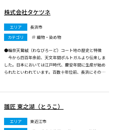
す。
株式会社タケツネ
甲津原の歴史・民俗を伝承する...
エリア
長浜市
カテゴリ
織物・染め物
●輪奈天鵞絨（わなびろーど）コート地の歴史と特徴
今から四百年余前、天文年間ポルトガルより伝来しま
した。日本においては江戸時代、慶安年間に生産が始め
られたといわれています。百数十年位前、長浜にその製
法が伝えられ、その後ジャガードによる紋織が始められ
ました。
雛匠 東之湖（とうこ）
エリア
東近江市