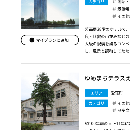
カテゴリ
湖沼・
景勝地
その他
超高層38階のホテルで
良・比叡の山並みなどの
add_circle
マイプランに追加
大級の規模を誇るコンベ
し、風景と調和してたた
は、京都駅から電車で1
最適です。
ゆめまちテラス
エリア
愛荘町
カテゴリ
その他
歴史文
約100年前の大正11年