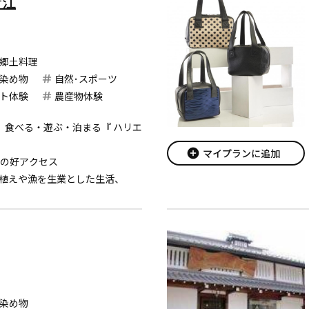
針江
郷土料理
染め物
自然･スポーツ
ト体験
農産物体験
、食べる・遊ぶ・泊まる『 ハリエ
add_circle
マイプランに追加
間の好アクセス
植えや漁を生業とした生活、
景が広がっています。
々の息づかいが感じられる、
時間。
染め物