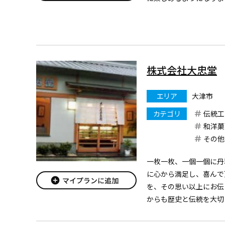
かできない体験、近江の
設です。
株式会社大忠堂
エリア
大津市
カテゴリ
伝統工
和洋菓
その他
一枚一枚、一個一個に丹
に心から満足し、喜んで
add_circle
マイプランに追加
を、その思い以上にお伝
からも歴史と伝統を大切
す。