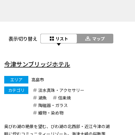
表示切り替え
リスト
マップ
今津サンブリッジホテル
エリア
高島市
カテゴリ
淡水真珠・アクセサリー
湖魚
信楽焼
陶磁器・ガラス
織物・染め物
奥びわ湖の絶景を望む、びわ湖の北西部・近江今津の湖
畔に佇むコミュニティーリゾート。海津大崎の桜散策