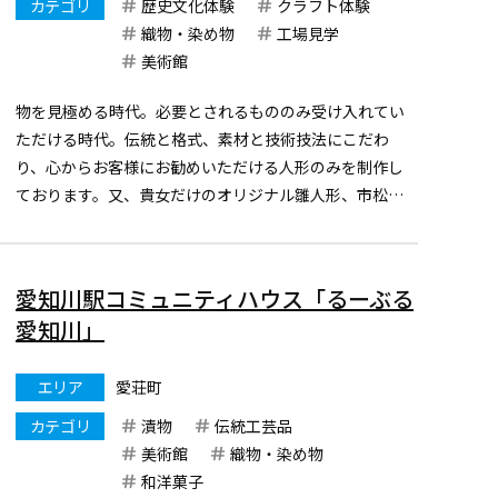
カテゴリ
歴史文化体験
クラフト体験
織物・染め物
工場見学
美術館
物を見極める時代。必要とされるもののみ受け入れてい
ただける時代。伝統と格式、素材と技術技法にこだわ
り、心からお客様にお勧めいただける人形のみを制作し
ております。又、貴女だけのオリジナル雛人形、市松人
形等も制作できますので、お気軽にご相談下さいませ。
愛知川駅コミュニティハウス「るーぶる
愛知川」
エリア
愛荘町
カテゴリ
漬物
伝統工芸品
美術館
織物・染め物
和洋菓子