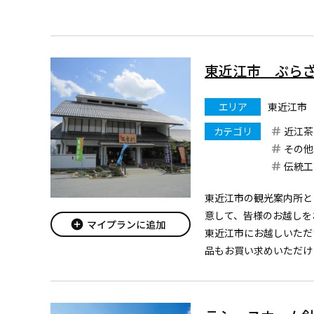
され、現在地では見られ
す。
東近江市 ぷら
エリア
東近江市
カテゴリ
近江茶
その他
伝統工
東近江市の観光案内所と
意して、皆様のお越しを
add_circle
マイプランに追加
東近江市にお越しいただ
品もお買い求めいただけ
五個荘の近江商人の町並
非ともお立ち寄りくださ