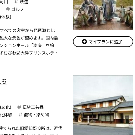
河川
鉄道
ゴルフ
(体験)
、すべての客室から琵琶湖と比
雄大な景色が望めます。国内最
add_circle
マイプランに追加
ンションホール「淡海」を擁
ずむびわ湖大津プリンスホテル
0分と滋賀・京都の観光拠点にも
えち
(文化)
伝統工芸品
化体験
織物・染め物
に建てられた旧愛知郡役所は、近代