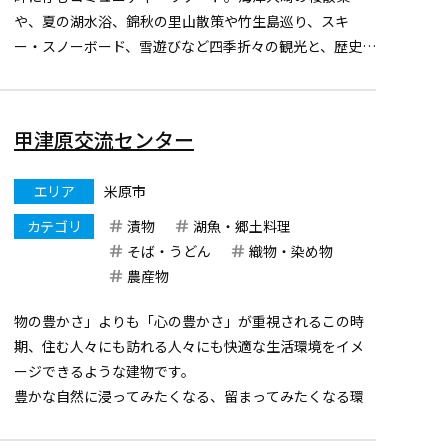
や、夏の湖水浴、錦秋の里山散策や竹生島巡り、スキ
ー・スノーボード、雪遊びなど四季折々の観光と、歴史・
文化探訪の拠点として、またコンベンション・セミナ
ー、ランチストップなどお食事にもご利用いただける、
地域随一の施設とおもてな...
甲津原交流センター
エリア
米原市
カテゴリ
漬物
湖魚・郷土料理
そば・うどん
織物・染め物
農産物
物の豊かさ」よりも「心の豊かさ」が重視されるこの時
期、住む人々にも訪れる人々にも快適な生活環境をイメ
ージできるような建物です。
豊かな自然に浸ってみたくなる、留まってみたくなる環
境の実現をめざし都市住民との交流拠点施設として、漬
物加工施設・地域特産物販売コーナーも併設しておりま