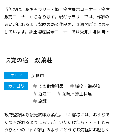
当施設は、駅ギャラリー・郷土物産展示コーナー・物産
販売コーナーからなります。駅ギャラリーでは、作家の
思いが伝わるような味のある作品を、３週間ごとに展示
しています。郷土物産展示コーナーでは愛知川地区自慢
の物産を展示しています。また物産販売コーナーでは、
唯一びん細工手まりを販売し、他の郷土物産も販売して
います。
味覚の宿 双葉荘
エリア
彦根市
カテゴリ
その他食料品
織物・染め物
近江牛
湖魚・郷土料理
旅館
政府登録国際観光旅館双葉荘。「お客様には、おうちで
くつろがれるようにおすごしいただけたら・・・」とも
うひとつの「わが家」のようにどうぞお気軽にお越しく