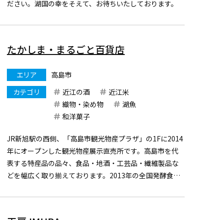
ださい。湖国の幸をそえて、お待ちいたしております。
たかしま・まるごと百貨店
エリア
高島市
カテゴリ
近江の酒
近江米
織物・染め物
湖魚
和洋菓子
JR新旭駅の西側、「高島市観光物産プラザ」の1Fに2014
年にオープンした観光物産展示直売所です。高島市を代
表する特産品の品々、食品・地酒・工芸品・繊維製品な
どを幅広く取り揃えております。2013年の全国発酵食品
サミット以降、注目を浴びる『発酵食品』や、クールビ
ズムーブメントでその品質を全国に知らしめた『高島ち
ぢみ』の...