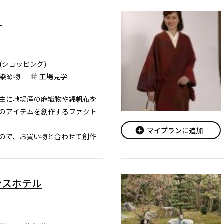
ノ
(ショッピング)
染め物
工場見学
主に地場産の麻織物や綿帆布を
のアイテムを創作するファクト
add_circle
マイプランに追加
ので、お買い物と合わせて創作
ことも可能です。
とさせていただいておりますので
ンスホテル