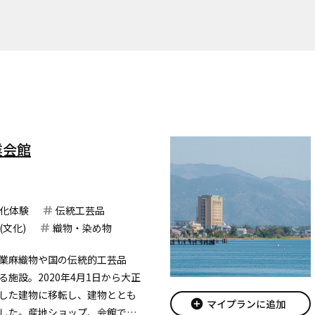
業会館
化体験
伝統工芸品
(文化)
織物・染め物
業麻織物や国の伝統的工芸品
施設。2020年4月1日から大正
した建物に移転し、建物ととも
add_circle
マイプランに追加
した。産地ショップ、会館でし