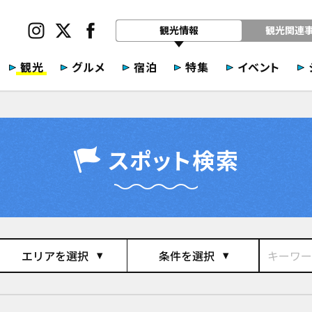
観光情報
観光関連
観光
グルメ
宿泊
特集
イベント
スポット検索
エリアを選択
条件を選択
play_arrow
play_arrow