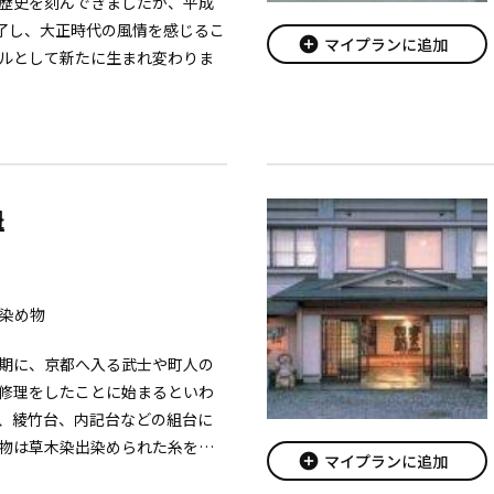
歴史を刻んできましたが、平成
完了し、大正時代の風情を感じるこ
add_circle
マイプランに追加
ルとして新たに生まれ変わりま
江上布の素材を活かした小物や雑
商品を販売してお...
紐
染め物
期に、京都へ入る武士や町人の
修理をしたことに始まるといわ
、綾竹台、内記台などの組台に
物は草木染出染められた糸を使
add_circle
マイプランに追加
所藩士の内記大膳が考案したと