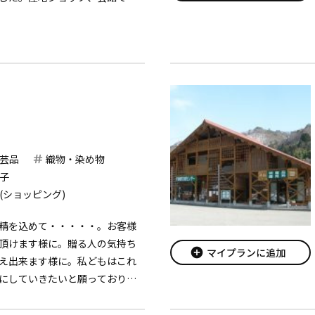
麻織物の歴史など産地の発信施
芸品
織物・染め物
子
(ショッピング)
精を込めて・・・・・。お客様
頂けます様に。贈る人の気持ち
add_circle
マイプランに追加
え出来ます様に。私どもはこれ
にしていきたいと願っておりま