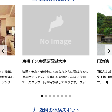
東横イン京都琵琶湖大津
円満院
スも簡単。
清潔・安心・低料金にて旅なれた方に選ばれる快
圓満院は寛
噴水が楽し
適なホテルです。 充実した設備と心温まる笑顔
皇子悟円
ージングも
で、スタッフ一同お待ち致しております。 ズボン
す。三井
ル5,000
プレッサー貸出あり（各階にフロアに準備）、イ
と呼ばれ
ンターネット接続無...
院と命名さ
近隣の体験スポット