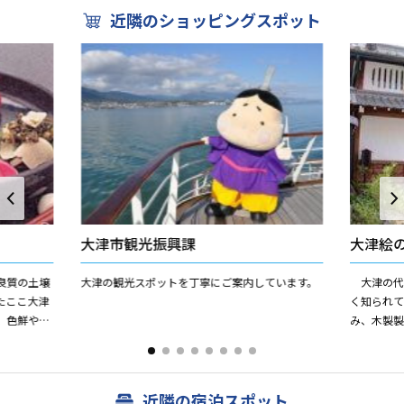
近隣のショッピングスポット
大津市観光振興課
大津絵
良質の土壌
大津の観光スポットを丁寧にご案内しています。
大津の代
たここ大津
く知られ
、色鮮やか
み、木製
ぶらなど、
もともと
き始められ
近隣の宿泊スポット