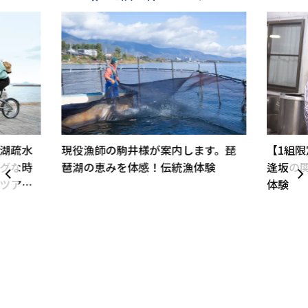
湖疏水
現役漁師の駒井様が案内します。琵
【1組
グな時
琶湖の恵みを体感！伝統漁体験
逢坂の
ツア
体験