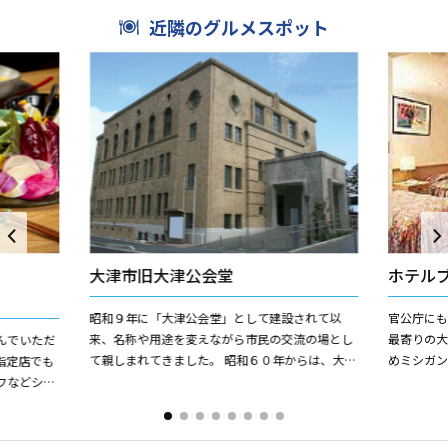
近隣のグルメスポット
大津市旧大津公会堂
ホテル
昭和９年に「大津公会堂」として建設されて以
官公庁に
来、名称や用途を変えながら市民の交流の場とし
最寄りの
んでいただ
て親しまれてきました。 昭和６０年からは、大津
めミシガ
指定店でも
市社会教育会館の名で社会教育の拠点として利用
楽しめます。
フなどシン
されてきましたが、施設...
円から ...
グやビーフ