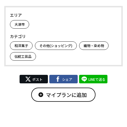
エリア
大津市
カテゴリ
和洋菓子
その他(ショッピング)
織物・染め物
伝統工芸品
ポスト
シェア
LINEで送る
マイプランに追加
add_circle