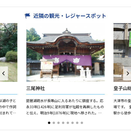
近隣の観光・レジャースポット
三尾神社
皇子山
は湖の子と
琵琶湖疏水が長等山に入るあたりに鎮座する。応
大津市の
の中で作詞
永33年(1426年)に足利将軍が社殿を再興したもの
場です。 
刻まれてい
と伝え、明治9年(1876年)に現地へ移された。珍
駅から徒歩
しい兎の神紋が特徴の神社である。
の前にあり
大津インタ.