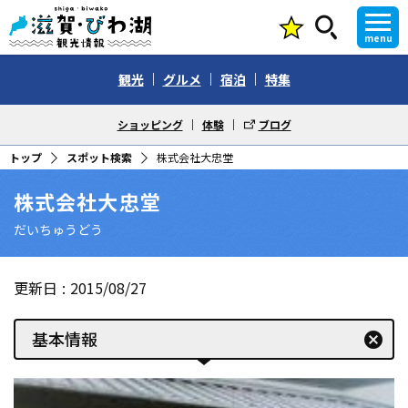
menu
観光
グルメ
宿泊
特集
ショッピング
体験
ブログ
トップ
スポット検索
株式会社大忠堂
株式会社大忠堂
だいちゅうどう
更新日
2015/08/27
基本情報
cancel