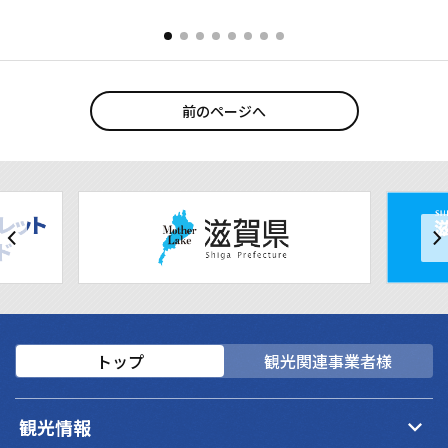
前のページへ
トップ
観光関連事業者様
keyboard_arrow_down
観光情報