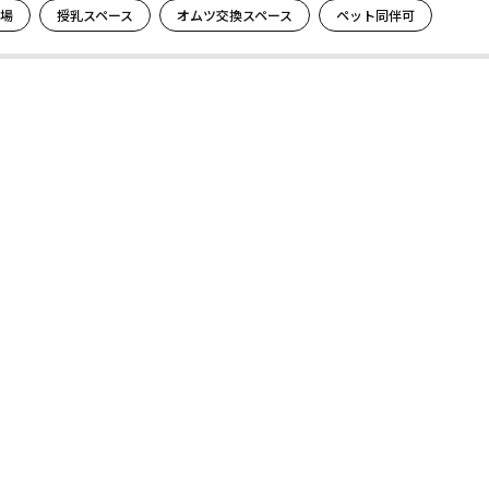
場
授乳スペース
オムツ交換スペース
ペット同伴可