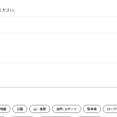
ください。
。
物園
公園
山・高原
自然･スポーツ
駐車場
ロープ