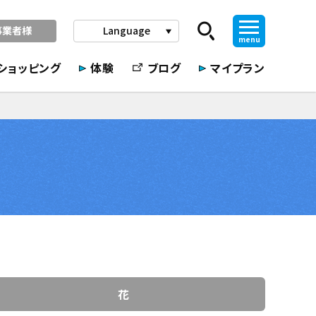
事業者様
Language
play_arrow
menu
ショッピング
体験
ブログ
マイプラン
花