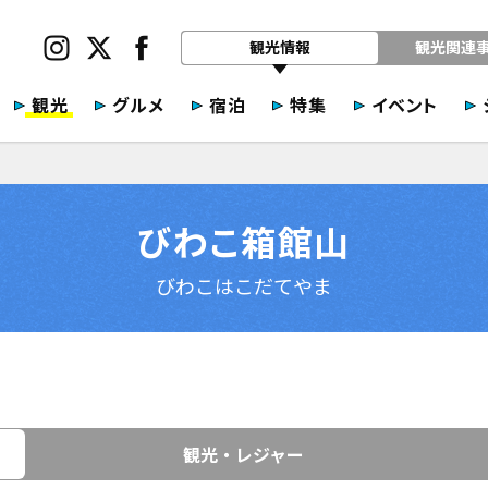
観光情報
観光関連
観光
グルメ
宿泊
特集
イベント
びわこ箱館山
びわこはこだてやま
観光・レジャー