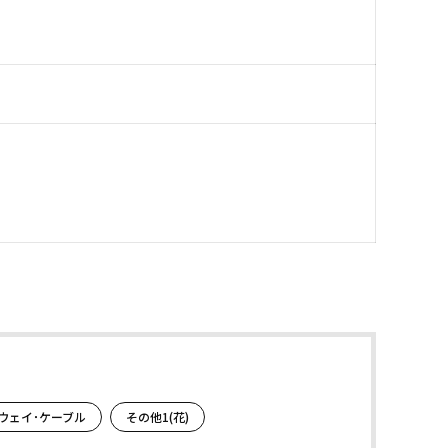
ウェイ･ケーブル
その他1(花)