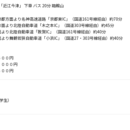
「近江今津」 下車 バス 20分 箱館山
都方面より名神高速道路「京都東IC」（国道161号線経由）約70分
面より北陸自動車道「木之本IC」（国道303号線経由）約45分
より北陸自動車道「敦賀IC」（国道161号線経由）約40分
より舞鶴若狭自動車道「小浜IC」（国道27・303号線経由）約40分
５００円
，０００円
３００円
学生）