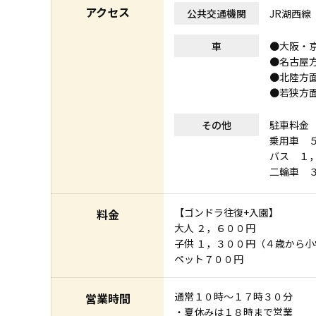
アクセス
公共交通機関
JR湖西線 
車
●大阪・京
●名古屋方
●北陸方面
●若狭方面
その他
駐車料金
乗用車 
バス １
二輪車 
【ゴンドラ往復+入園】
料金
大人 ２，６００円
子供 １，３００円（４歳から小
ペット７００円
通常１０時～１７時３０分
営業時間
・夏休みは１８時まで営業