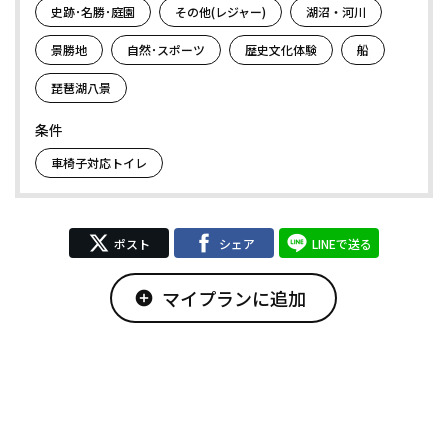
史跡･名勝･庭園
その他(レジャー)
湖沼・河川
景勝地
自然･スポーツ
歴史文化体験
船
琵琶湖八景
条件
車椅子対応トイレ
ポスト
シェア
LINEで送る
マイプランに追加
add_circle