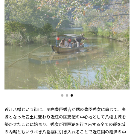
近江八幡という街は、関白豊臣秀吉が甥の豊臣秀次に命じて、廃
城となった安土に変わり近江の国支配の中心地として八幡山城を
築かせたことに始まり、秀次が琵琶湖を行き来する全ての船を城
の内堀ともいうべき八幡堀に引き入れることで近江国の経済の中