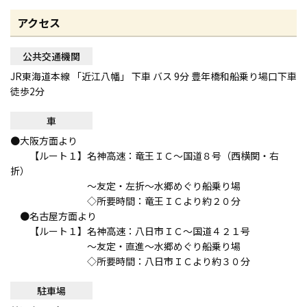
アクセス
公共交通機関
JR東海道本線 「近江八幡」 下車 バス 9分 豊年橋和船乗り場口下車
徒歩2分
車
●大阪方面より
【ルート１】名神高速：竜王ＩＣ〜国道８号（西横関・右
折）
〜友定・左折〜水郷めぐり船乗り場
◇所要時間：竜王ＩＣより約２０分
●名古屋方面より
【ルート１】名神高速：八日市ＩＣ〜国道４２１号
〜友定・直進〜水郷めぐり船乗り場
◇所要時間：八日市ＩＣより約３０分
駐車場