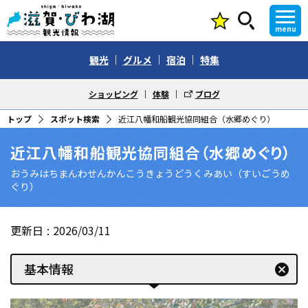
menu
観光
グルメ
宿泊
特集
ショッピング
体験
ブログ
トップ
スポット検索
近江八幡和船観光協同組合（水郷めぐり）
近江八幡和船観光協同組合（水郷めぐり）
おうみはちまんわせんかんこうきょうどうくみあい（すいごうめ
ぐり）
更新日
2026/03/11
基本情報
cancel