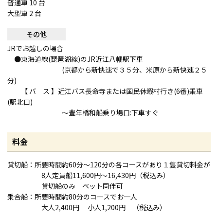
普通車 10 台
大型車 2 台
その他
JRでお越しの場合
●東海道線(琵琶湖線)のJR近江八幡駅下車
(京都から新快速で３５分、米原から新快速２５
分)
【 バ ス 】近江バス長命寺または国民休暇村行き(6番)乗車
(駅北口)
〜豊年橋和船乗り場口:下車すぐ
料金
貸切船：所要時間約60分〜120分の各コースがあり１隻貸切料金が
8人定員船11,600円～16,430円（税込み）
貸切船のみ ペット同伴可
乗合船：所要時間約80分のコースでお一人
大人2,400円 小人1,200円 （税込み）