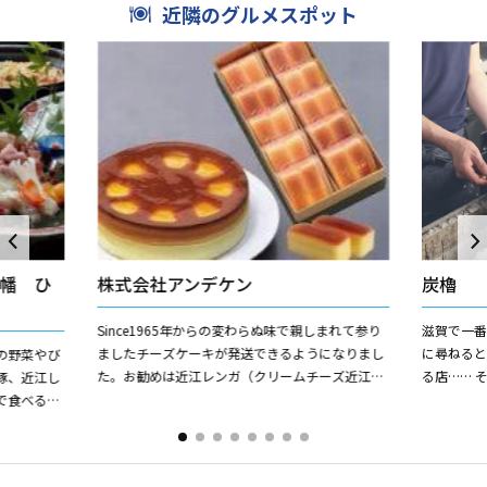
近隣のグルメスポット
幡 ひ
株式会社アンデケン
炭櫓
Since1965年からの変わらぬ味で親しまれて参り
滋賀で一
ましたチーズケーキが発送できるようになりまし
に尋ねる
の野菜やび
た。お勧めは近江レンガ（クリームチーズ近江の
る店…… 
豚、近江し
地にちなんでネーミングいたしました。）店鋪で
やぐら)で
で食べるこ
は、定番はもとよ...
及びません。
415円）は