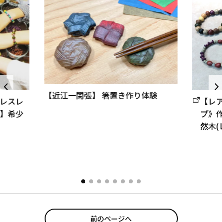
【近江一閑張】 箸置き作り体験
レスレ
【レ
】希少
プ》
然木(
前のページへ