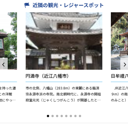
近隣の観光・レジャースポット
円満寺（近江八幡市）
日牟禮
を持った瀟
市の北側、八幡山（283.8m）の東麓にある臨済
JR近江八
この洋館
宗永源寺派の寺院。南北朝時代に、永源寺の開祖
９m）の
地にやって
寂室元光（じゃくしつがんこう）が開基したと伝
のみこと
ム・メレ
えられています。小じんまりとした境内には、本
みこと）
堂・庫裏・金毘羅堂・...
る旧八幡町の