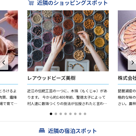
近隣のショッピングスポット
レアウッドビーズ美樹
株式会
とろけるよ
近江の伝統工芸の一つに、木珠（もくじゅ）があ
琵琶湖産
肉質、霜降
ります。 今から約1400年前、聖徳太子によって
格的な味
村人達に数珠つくりの技法が伝授されたと言われ
さい。農
ていただけ
ています。現在も、近江八幡における木珠（木製
数珠玉）の生産量は...
近隣の宿泊スポット