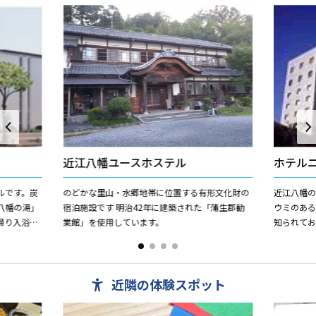
近江八幡ユースホステル
ホテル
ルです。炭
のどかな里山・水郷地帯に位置する有形文化財の
近江八幡の
八幡の湯」
宿泊施設です 明治42年に建築された「蒲生郡勧
ウミのあ
帰り入浴も
業館」を使用しています。
知られてお
ＯＫ！ 直
のアクセ
用ください。 
近隣の体験スポット