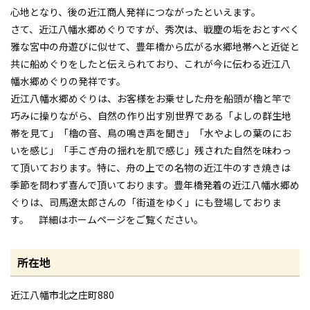
心地となり、後の近江商人発祥につながったといえます。
さて、近江八幡水郷めぐりですが、秀次は、戦塵の垢をおとすべく
雅な宮中の舟遊びに似せて、豊年橋から広がる水郷地帯へと近従と
共に船めぐりをしたと伝えられており、これが今に伝わる近江八
幡水郷めぐりの発祥です。
近江八幡水郷めぐりは、お客様をお乗せした舟を船頭が櫓と竿で
巧みに操りながら、自然の作り出す別世界である「よしの群生地
帯を見て」「櫓の音、鳥の鳴き声を聞き」「水やよしの葉のにお
いを感じ」「手こぎ舟の揺れを肌で感じ」残された自然を味わっ
て頂いております。特に、舟の上での名物の近江牛のすき焼きは
季節を問わず喜んで頂いております。豊年橋発着の近江八幡水郷め
ぐりは、司馬遼太郎さんの「街道をゆく」にも登場しておりま
す。 詳細はホームページをご覧ください。
所在地
近江八幡市北之庄町880