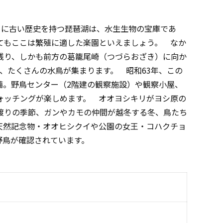
目に古い歴史を持つ琵琶湖は、水生生物の宝庫であ
ってもここは繁殖に適した楽園といえましょう。 なか
残り、しかも前方の葛籠尾崎（つづらおざき）に向か
り、たくさんの水鳥が集まります。 昭和63年、この
整備。野鳥センター（2階建の観察施設）や観察小屋、
ォッチングが楽しめます。 オオヨシキリがヨシ原の
渡りの季節、ガンやカモの仲間が越冬する冬、鳥たち
天然記念物・オオヒシクイや公園の女王・コハクチョ
野鳥が確認されています。