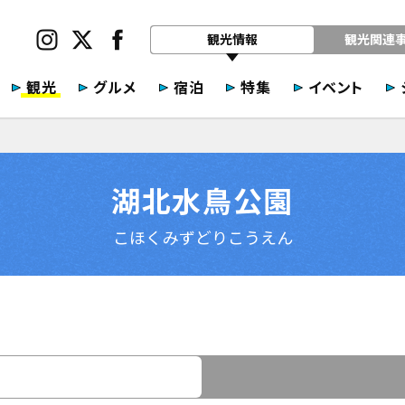
観光情報
観光関連
観光
グルメ
宿泊
特集
イベント
湖北水鳥公園
こほくみずどりこうえん