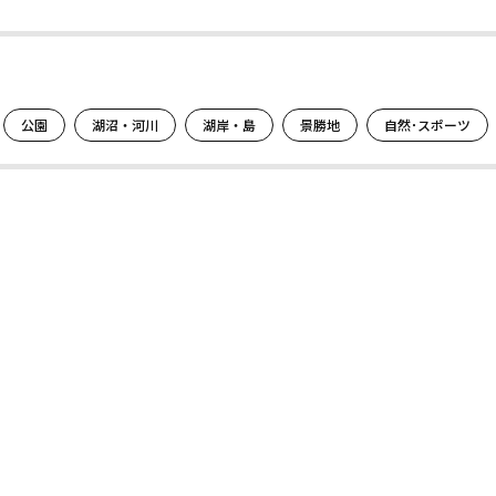
公園
湖沼・河川
湖岸・島
景勝地
自然･スポーツ