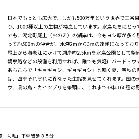
日本でもっとも広大で、しかも500万年という世界で三番
り、1000種以上の生物が棲息しています。水鳥たちにと
でも、湖北町尾上（おのえ）の湖岸は、今もヨシ原が多く
って約500mの沖合が、水深2mから3mの遠浅になってお
尾上から海老江にかけて湖岸約2.5kmを水鳥公園として
観察路などの設備を利用すれば、誰でも気軽にバード・ウ
あちこちで「ギョギョシ、ギョギョシ」と鳴く夏、春秋の
は、四季それぞれに異なった生態を見せてくれます。国の
ウ、県の鳥・カイツブリを筆頭に、これまで38科160種の
線 「河毛」 下車 徒歩 ８５分