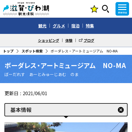
menu
観光
グルメ
宿泊
特集
ショッピング
体験
ブログ
トップ
スポット検索
ボーダレス・アートミュージアム NO-MA
ボーダレス・アートミュージアム NO-MA
ぼーだれす あーとみゅーじあむ のま
更新日
2021/06/01
基本情報
cancel