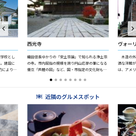
西光寺
ヴォー
東学校とし
織田信長ゆかりの「安土宗論」で知られる浄土宗
木造の外
た。建設に
の寺。市内屈指の規模を誇り円山応挙の筆になる
洒な洋館
力により、
衝立「芦鯉の図」など、国・市指定の文化財も多
は、アメ
とり入れ建
くあります。小堀遠州作と伝えられる石灯篭が見
米た一柳
事。
ル・ヴォーリズ
近隣のグルメスポット