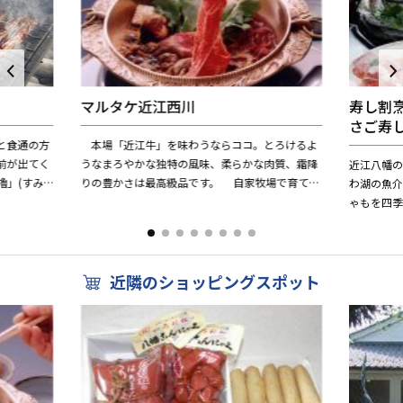
マルタケ近江西川
寿し割
さご寿
と食通の方
本場「近江牛」を味わうならココ。とろけるよ
前が出てく
うなまろやかな独特の風味、柔らかな肉質、霜降
近江八幡
櫓」(すみ
りの豊かさは最高級品です。 自家牧場で育てら
わ湖の魚
だ先人には
れ選び抜かれた近江牛を存分に味わっていただけ
ゃもを四
ます。 １階には...
とができま
創業以来50
近隣のショッピングスポット