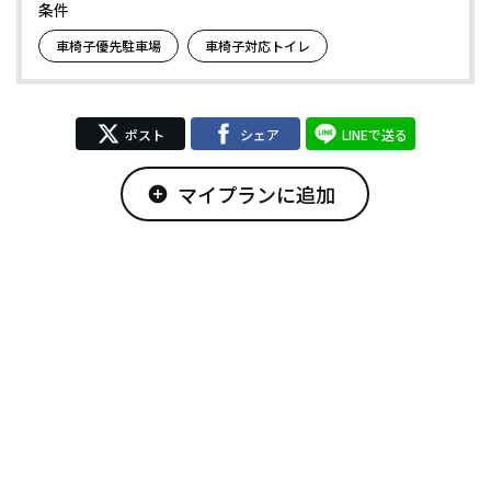
条件
車椅子優先駐車場
車椅子対応トイレ
ポスト
シェア
LINEで送る
マイプランに追加
add_circle