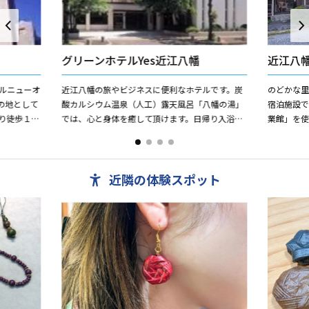
グリーンホテルYes近江八幡
近江八
ルニューオ
近江八幡の旅やビジネスに便利なホテルです。炭
のどかな
の地として
酸カルシウム温泉（人工）露天風呂「八幡の湯」
宿泊施設で
り徒歩１分
では、心と身体を癒して頂けます。日帰り入浴も
業館」を
拠点にご利
可。タオル類もおいてあるので手ぶらでＯＫ！ 直
営レストランは中国料...
近隣の体験スポット