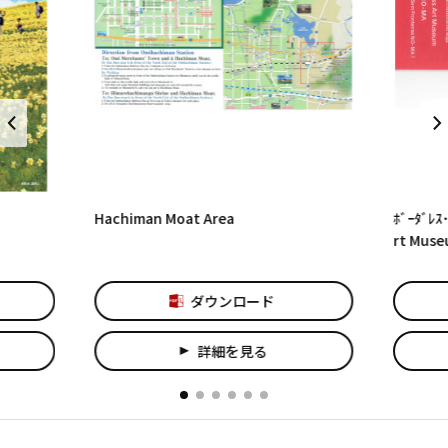
Hachiman Moat Area
ﾎﾞｰﾀﾞﾚｽ
rt Muse
ダウンロード
詳細を見る
play_arrow