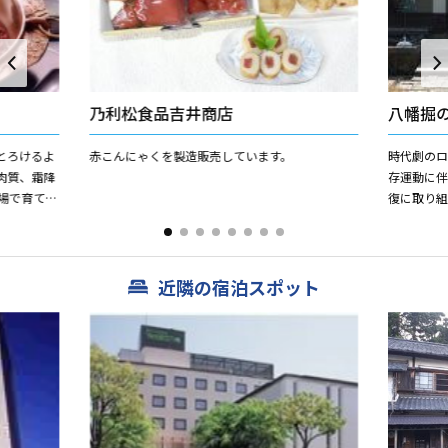
乃利松食品吉井商店
八幡掘
とろけるよ
赤こんにゃくを製造販売しています。
時代劇の
肉質、霜降
存運動に
復に取り組
ていただけ
後、近江
ぎ、お食事処
近隣の宿泊スポット