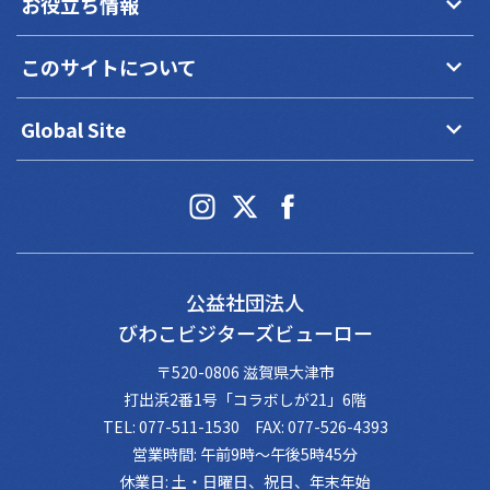
keyboard_arrow_down
お役立ち情報
keyboard_arrow_down
このサイトについて
keyboard_arrow_down
Global Site
公益社団法人
びわこビジターズビューロー
〒520-0806 滋賀県大津市
打出浜2番1号「コラボしが21」6階
TEL: 077-511-1530 FAX: 077-526-4393
営業時間: 午前9時～午後5時45分
休業日: 土・日曜日、祝日、年末年始