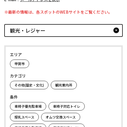
※最新の情報は、各スポットのWEBサイトをご覧ください。
観光・レジャー
arrow_drop_down_circle
エリア
甲賀市
カテゴリ
その他(歴史・文化)
観光案内所
条件
車椅子優先駐車場
車椅子対応トイレ
授乳スペース
オムツ交換スペース