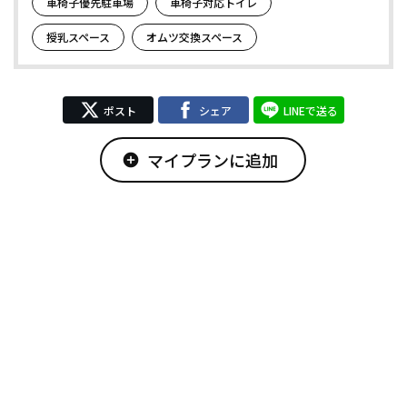
車椅子優先駐車場
車椅子対応トイレ
授乳スペース
オムツ交換スペース
ポスト
シェア
LINEで送る
マイプランに追加
add_circle