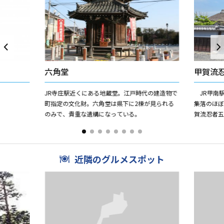
六角堂
甲賀流
JR寺庄駅近くにある地蔵堂。江戸時代の建造物で
JR甲南駅
町指定の文化財。六角堂は県下に2棟が見られる
集落のほ
のみで、貴重な遺構になっている。
賀流忍者
して、江
の本物の忍者
近隣のグルメスポット