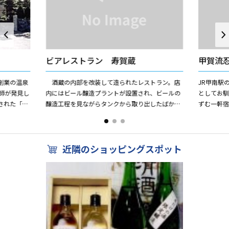
ビアレストラン 寿賀蔵
甲賀流
創業の温泉
酒蔵の内部を改装して造られたレストラン。店
JR甲南駅
師が発見し
内にはビール醸造プラントが設置され、ビールの
としてお
された「近
醸造工程を見ながらタンクから取り出したばかり
ずむ一軒
来る、県下
の地ビールが楽しめる。 また、2階はホールと
えんかど
なっており、大・小宴会...
マチ・神経痛
近隣のショッピングスポット