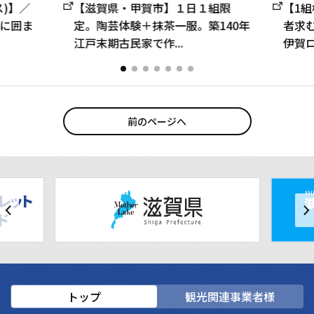
ス)】／
【滋賀県・甲賀市】１日１組限
【1組
に囲ま
定。陶芸体験＋抹茶一服。築140年
者求
江戸末期古民家で作...
伊賀ロ
前のページへ
トップ
観光関連事業者様