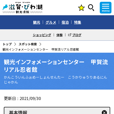
menu
観光
グルメ
宿泊
特集
ショッピング
体験
ブログ
トップ
スポット検索
観光インフォメーションセンター 甲賀流リアル忍者館
観光インフォメーションセンター 甲賀流
リアル忍者館
かんこういんふぉめーしょんせんたー こうかりゅうりあるにん
じゃかん
更新日
2021/09/30
基本情報
cancel