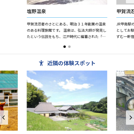
塩野温泉
甲賀流
甲賀流忍者のさとにある、明治３１年創業の温泉
JR甲南駅
のある料理旅館です。 温泉は、弘法大師が発見し
としてお
たという伝説をもち、江戸時代に編纂された「近
ずむ一軒
江輿地史略」にその記録を見る事が出来る、県下
えんかど
でももっとも古いであろ...
マチ・神経痛
近隣の体験スポット