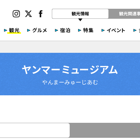
観光情報
観光関連
観光
グルメ
宿泊
特集
イベント
ヤンマーミュージアム
やんまーみゅーじあむ