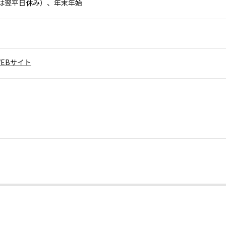
は翌平日休み）、年末年始
EBサイト
。