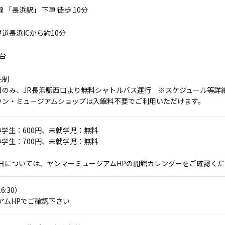
 「長浜駅」 下車 徒歩 10分
道長浜ICから約10分
 台
先制
日のみ、JR長浜駅西口より無料シャトルバス運行 ※スケジュール等詳
ラン・ミュージアムショップは入館料不要でご利用いただけます。
中学生：600円、未就学児：無料
中学生：700円、未就学児：無料
日については、ヤンマーミュージアムHPの開館カレンダーをご確認くだ
16:30）
アムHPでご確認下さい