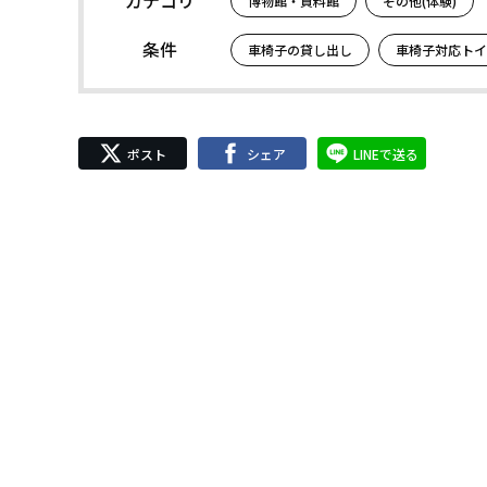
博物館・資料館
その他(体験)
条件
車椅子の貸し出し
車椅子対応トイ
ポスト
シェア
LINEで送る