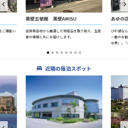
黒壁五號館 黒壁AMISU
あゆの
をご堪能い
滋賀県各地から厳選した特産品を取り揃え、生産
びわ湖な
者の情報と共にお届けします。
一番のお
ゆ煮」。 
刺し網の
用しています
近隣の宿泊スポット