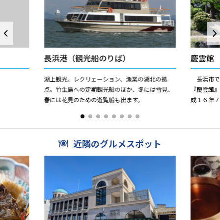
長浜港（観光船のりば）
慶雲館
湖上観光、レクリェーション、漁業の湖北の拠
長浜市で
点。竹生島への定期観光船のほか、冬には雪見、
『慶雲館
春には花見のための遊覧船も出ます。
成１６年
「長浜盆
うこの建物
近隣のグルメスポット