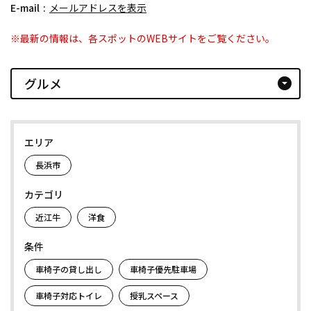
E-mail
メールアドレスを表示
※最新の情報は、各スポットのWEBサイトをご覧ください。
グルメ
arrow_drop_down_circle
エリア
長浜市
カテゴリ
近江牛
洋食
条件
車椅子の貸し出し
車椅子優先駐車場
車椅子対応トイレ
授乳スペース