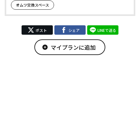
オムツ交換スペース
ポスト
シェア
LINEで送る
マイプランに追加
add_circle