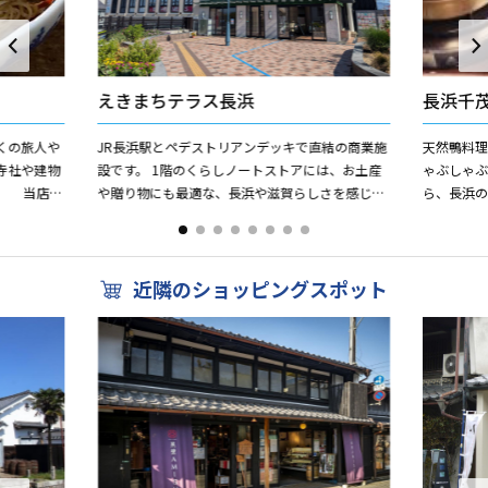
えきまちテラス長浜
長浜千
くの旅人や
JR長浜駅とペデストリアンデッキで直結の商業施
天然鴨料理
寺社や建物
設です。 1階のくらしノートストアには、お土産
ゃぶしゃぶ
。 当店名
や贈り物にも最適な、長浜や滋賀らしさを感じら
ら、長浜の
家庭料理で
れる商品を多数取り揃えています。 館内には、
お楽しみい
飲食店舗が1...
食事 う...
近隣のショッピングスポット