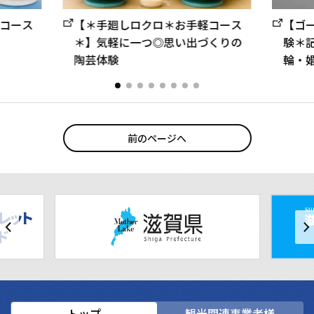
コース
【＊手廻しロクロ＊お手軽コース
【ゴ
＊】気軽に一つ◎思い出づくりの
験＊
陶芸体験
輪・
前のページへ
トップ
観光関連事業者様