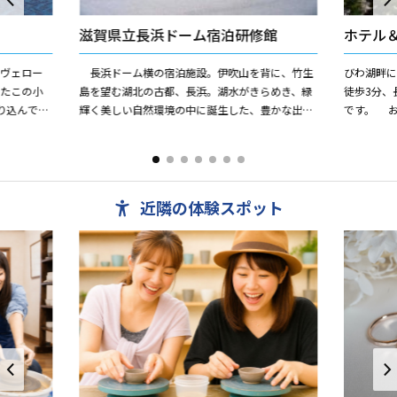
滋賀県立長浜ドーム宿泊研修館
ホテル
"ヴェロー
長浜ドーム横の宿泊施設。伊吹山を背に、竹生
びわ湖畔
ったこの小
島を望む湖北の古都、長浜。湖水がきらめき、緑
徒歩3分、
り込んでい
輝く美しい自然環境の中に誕生した、豊かな出会
です。 
室。シングル
いとふれあいの場。集う、語り合う、学ぶ、あそ
望を望め
ぶ、憩う、わかちあう・・...
あり、レスト
近隣の体験スポット