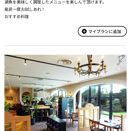
湖魚を美味しく調理したメニューを楽しんで頂けます。
是非一度お試しあれ！
おすすめ料理
☆バス天丼 880円
☆湖の幸天丼（オオクチバスと琵琶鱒の天ぷらです！）820円
add_circle
マイプランに追加
☆近江牛コロッケバーガーセット 950円