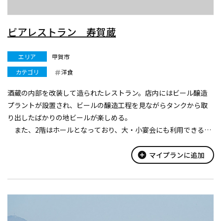
ビアレストラン 寿賀蔵
エリア
甲賀市
カテゴリ
洋食
酒蔵の内部を改装して造られたレストラン。店内にはビール醸造
プラントが設置され、ビールの醸造工程を見ながらタンクから取
り出したばかりの地ビールが楽しめる。
また、2階はホールとなっており、大・小宴会にも利用できる。
テーブル席：240
add_circle
マイプランに追加