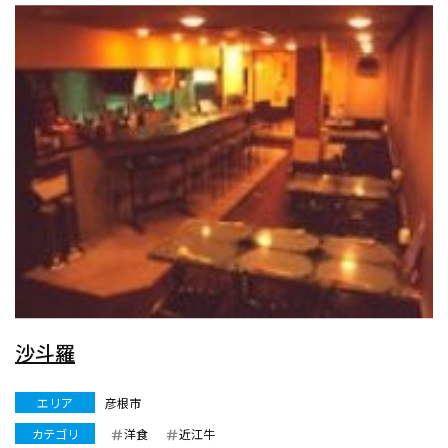
沙斗羅
エリア
彦根市
カテゴリ
洋食
近江牛