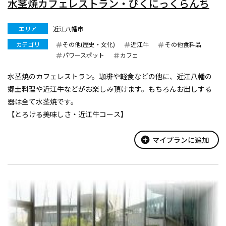
水茎焼カフェレストラン・ぴくにっくらんち
エリア
近江八幡市
カテゴリ
その他(歴史・文化)
近江牛
その他食料品
パワースポット
カフェ
水茎焼のカフェレストラン。珈琲や軽食などの他に、近江八幡の
郷土料理や近江牛などがお楽しみ頂けます。もちろんお出しする
器は全て水茎焼です。
【とろける美味しさ・近江牛コース】
日本三大銘柄の一つに数えられる近江牛は琵琶湖を中心とする大
自然が故郷。芸術的とも言えるサシと赤身の力強さが近江牛の真
add_circle
マイプランに追加
骨頂。あまり火を通しす...