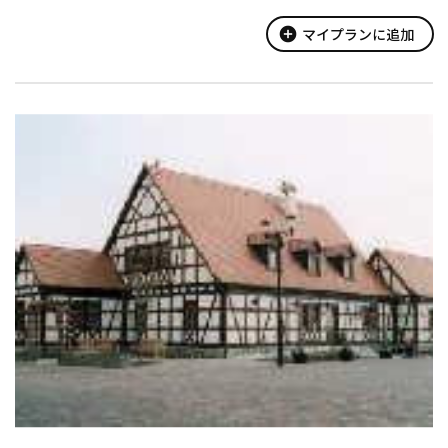
農産物を使った料理が楽しめるレストランもある。休日には行列
が出来るフルーツ＆ハーブ工房...
add_circle
マイプランに追加