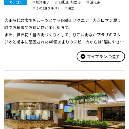
カテゴリ
和洋菓子
旧街道･町並み
近江茶
その他(グルメ)
湖魚
大正時代の市場をルーツとする四番町スクエア。大正ロマン漂う
町でお食事やお買い物が楽しめます。
また、世界初！音の街づくりとして、ひこね街なかプラザのスタ
ジオと街中に配置された40個あまりのスピーカからは”脳にやさし
い音”が流れます。
add_circle
マイプランに追加