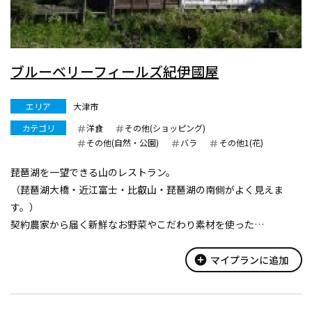
ブルーベリーフィールズ紀伊國屋
エリア
大津市
カテゴリ
洋食
その他(ショッピング)
その他(自然・公園)
バラ
その他1(花)
琵琶湖を一望できる山のレストラン。
（琵琶湖大橋・近江富士・比叡山・琵琶湖の南側がよく見えま
す。）
契約農家から届く新鮮なお野菜やこだわり素材を使った
月替りのMENUは、旬の素材の味を存分にお楽しみいただけます。
売店では、国産小麦粉と塩・水・天然酵母だけでできたパン、
add_circle
マイプランに追加
ブルーベリーや季節の果物を使用した手...