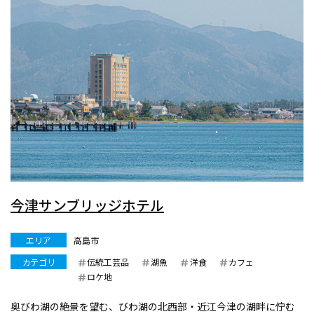
今津サンブリッジホテル
エリア
高島市
カテゴリ
伝統工芸品
湖魚
洋食
カフェ
ロケ地
奥びわ湖の絶景を望む、びわ湖の北西部・近江今津の湖畔に佇む