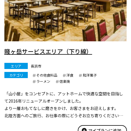
賤ヶ岳サービスエリア（下り線）
エリア
長浜市
カテゴリ
その他食料品
洋食
和洋菓子
ラーメン
信楽焼
「山小屋」をコンセプトに、アットホームで快適な空間を目指し
て2016年リニューアルオープンしました。
より一層おもてなしに磨きをかけ、お客さまをお迎えします。
北陸方面へのご旅行、お仕事の際にどうぞお立ち寄りください。
また、サービスエリア周辺のお客さまが一般道からでもご利用い
ただけるように、ぷらっとパークを整備...
add_circle
マイプランに追加