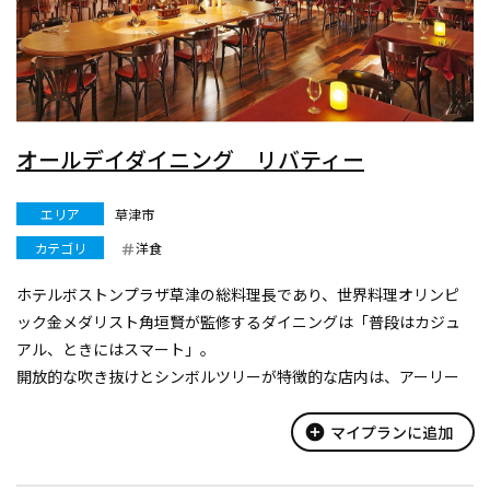
オールデイダイニング リバティー
エリア
草津市
カテゴリ
洋食
ホテルボストンプラザ草津の総料理長であり、世界料理オリンピ
ック金メダリスト角垣賢が監修するダイニングは「普段はカジュ
アル、ときにはスマート」。
開放的な吹き抜けとシンボルツリーが特徴的な店内は、アーリー
アメリカンのインテリアが古き良きアメリカを感じさせ、ゆっく
りとした時間が流れる空間が広がる。
add_circle
マイプランに追加
総料...