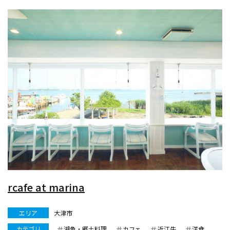
○手廻ロクロ・レギュラーコース (中学生以上) 2,200円(税込)
...
rcafe at marina
エリア
大津市
カテゴリ
湖魚・郷土料理
カフェ
近江牛
洋食