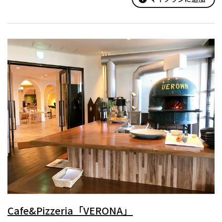
Cafe&Pizzeria「VERONA」