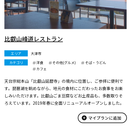
比叡山峰道レストラン
エリア
大津市
カテゴリ
洋食
その他(グルメ)
そば・うどん
カフェ
天台宗総本山「比叡山延暦寺」の境内に位置し、ご参拝に便利で
す。琵琶湖を眺めながら、地元の食材にこだわったお食事をお楽
しみいただけます。比叡山ごま豆腐などお土産品も、多数取りそ
ろえています。2019年春に全面リニューアルオープンしました。
add_circle
マイプランに追加