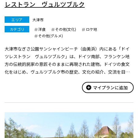
レストラン ヴュルツブルク
エリア
大津市
カテゴリ
洋食
その他(文化)
ロケ地
その他(グルメ)
大津市なぎさ公園サンシャインビーチ（由美浜）内にある「ドイ
ツレストラン ヴュルツブルク」は、ドイツ南部、フランケン地
方の伝統的民家の意匠そのままに再現された建物。ドイツの食文
化をはじめ、ヴュルツブルク市の歴史、文化の紹介、交流を目的
に、大津市の姉妹都市ドイツ・ヴュルツブルク市の協力により建
設されました。
add_circle
マイプランに追加