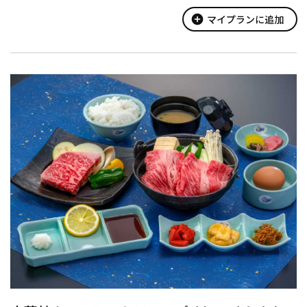
下すると、初めて琵琶湖を望むことのできる峠にあります。山々に
囲まれた静かな峠で気分...
add_circle
マイプランに追加