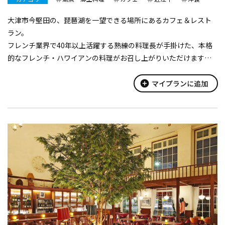
大津市今堅田の、琵琶湖を一望できる場所にあるカフェ＆レスト
ラン。
フレンチ業界で40年以上活躍する熟練の料理長が手掛けた、本格
的なフレンチ・ハワイアンの料理がお召し上がりいただけます。
食材は地元産のものにこだわり、食を通じて“滋賀”を堪能して頂
けます。
add_circle
マイプランに追加