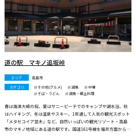
道の駅 マキノ追坂峠
エリア
高島市
カテゴリ
その他(グルメ)
湖魚
中華
そば・うどん
湖魚・郷土料理
春は海津大崎の桜、夏はサニービーチでのキャンプや湖水浴、秋
はハイキング、冬は温泉やスキー、1年通して人気の観光スポット
「メタセコイア並木」など、自然いっぱいの観光リゾート・高島
市のマキノ地域にある道の駅です。国道161号線を福井方面から南