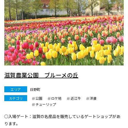
滋賀農業公園 ブルーメの丘
エリア
日野町
カテゴリ
公園
ロケ地
近江牛
洋食
チューリップ
○入場ゲート：滋賀の名産品を販売しているゲートショップがあ
ります。