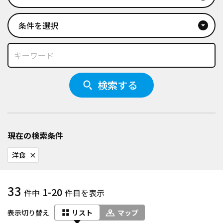
条件を選択
arrow_drop_down_circle
検索する
現在の検索条件
洋食
close
33
1-20
件中
件目を表示
表示切り替え
リスト
マップ