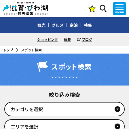
menu
観光
グルメ
宿泊
特集
ショッピング
体験
ブログ
トップ
スポット検索
スポット検索
絞り込み検索
カテゴリを選択
arrow_drop_down_circle
エリアを選択
arrow_drop_down_circle