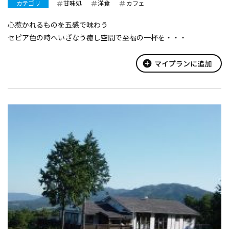
カテゴリ
甘味処
洋食
カフェ
心惹かれるものを五感で味わう
セピア色の時へいざなう癒し空間で至福の一杯を・・・
add_circle
マイプランに追加