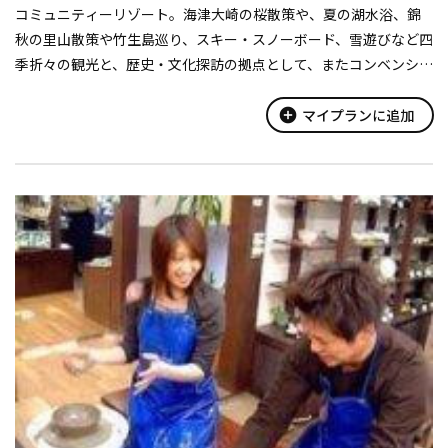
コミュニティーリゾート。海津大崎の桜散策や、夏の湖水浴、錦
秋の里山散策や竹生島巡り、スキー・スノーボード、雪遊びなど四
季折々の観光と、歴史・文化探訪の拠点として、またコンベンショ
ン・セミナー、ランチストップなどお食事にもご利用いただけ
る、地域随一の施設とおもてな...
add_circle
マイプランに追加