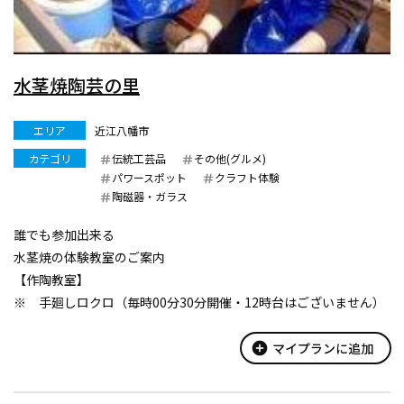
水茎焼陶芸の里
エリア
近江八幡市
カテゴリ
伝統工芸品
その他(グルメ)
パワースポット
クラフト体験
陶磁器・ガラス
誰でも参加出来る
水茎焼の体験教室のご案内
【作陶教室】
※ 手廻しロクロ（毎時00分30分開催・12時台はございません）
・所要時間
60分から90分程度
add_circle
マイプランに追加
・作れるもの
抹茶茶碗・マグカップ・湯呑など