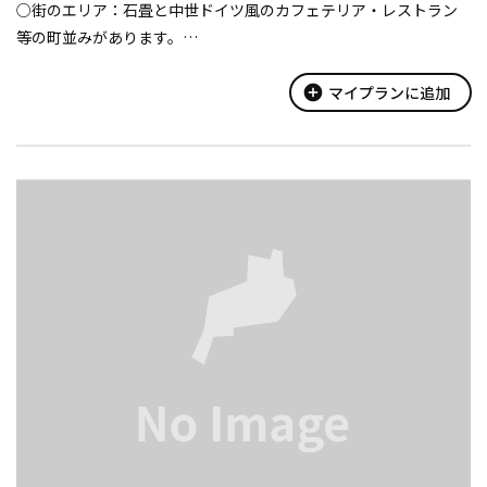
○街のエリア：石畳と中世ドイツ風のカフェテリア・レストラン
等の町並みがあります。
○村のエリア：手作り体験ができるアウトドアキッチンやBBQ場
があります。
add_circle
マイプランに追加
○どうぶつのエリア：羊や馬・カンガルー・モルモットなどの動
物や自然とのふれあいを楽しめます...