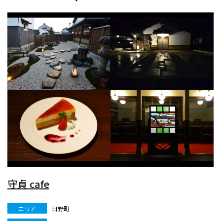
守貞 cafe
エリア
日野町