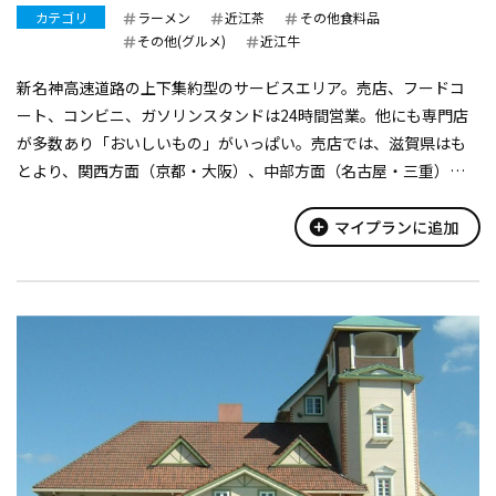
カテゴリ
ラーメン
近江茶
その他食料品
その他(グルメ)
近江牛
新名神高速道路の上下集約型のサービスエリア。売店、フードコ
ート、コンビニ、ガソリンスタンドは24時間営業。他にも専門店
が多数あり「おいしいもの」がいっぱい。売店では、滋賀県はも
とより、関西方面（京都・大阪）、中部方面（名古屋・三重）の
お土産も充実。
季節ごとにさまざまなイベントや、地元のパフォーマー（音楽・
add_circle
マイプランに追加
ダンス・太...