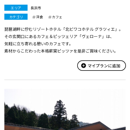
エリア
長浜市
カテゴリ
洋食
カフェ
琵琶湖畔に佇むリゾートホテル「北ビワコホテル グラツィエ」。
その玄関口にあるカフェ＆ピッツェリア「ヴェローナ」は、
気軽に立ち寄れる憩いのカフェです。
素材からこだわった本格薪窯ピッツァを是非ご賞味ください。
add_circle
マイプランに追加