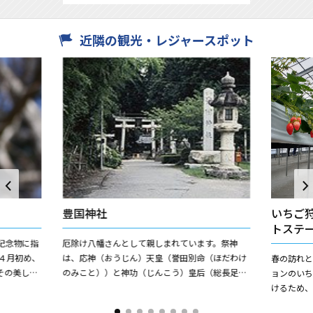
近隣の観光・レジャースポット
豊国神社
いちご
トステ
記念物に指
厄除け八幡さんとして親しまれています。祭神
４月初め、
は、応神（おうじん）天皇（誉田別命（ほだわけ
春の訪れ
その美しさ
のみこと））と神功（じんこう）皇后（総長足姫
ョンのいち
しかし、花
尊（そうながたらしひめのみこと））の2神です
けるため、
が、いつごろ建立されたかは...
当日申込も