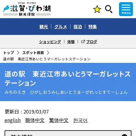
menu
観光
グルメ
宿泊
特集
ショッピング
体験
ブログ
トップ
スポット検索
道の駅 東近江市あいとうマーガレットステーション
道の駅 東近江市あいとうマーガレットス
テーション
みちのえき ひがしおうみしあいとうまーがれっとすてーしょん
更新日
2019/03/07
english
簡体中文
繁体中文
한국어