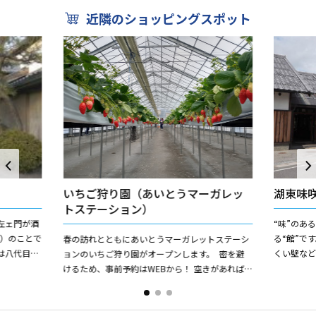
近隣のショッピングスポット
いちご狩り園（あいとうマーガレッ
湖東味
トステーション）
左ェ門が酒
“味”のあ
年）のことで
る“館”で
春の訪れとともにあいとうマーガレットステーシ
は八代目に
くい壁な
ョンのいちご狩り園がオープンします。 密を避
ある日本
新鮮でお
けるため、事前予約はWEBから！ 空きがあれば
す。また、レ
当日申込も可能です。（先着順） ４５分間の食
べ放題！...