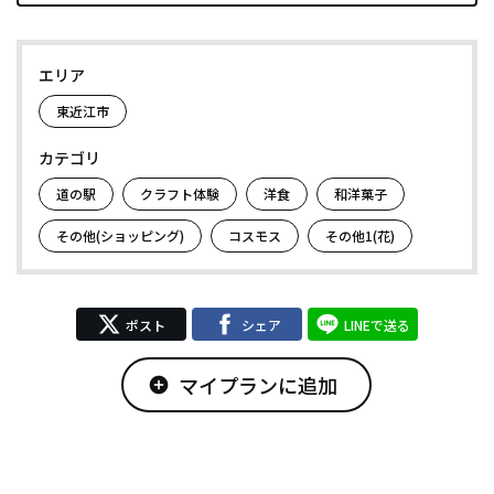
エリア
東近江市
カテゴリ
道の駅
クラフト体験
洋食
和洋菓子
その他(ショッピング)
コスモス
その他1(花)
ポスト
シェア
LINEで送る
マイプランに追加
add_circle