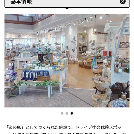
基本情報
cancel
「道の駅」としてつくられた施設で、ドライブ中の休憩スポッ