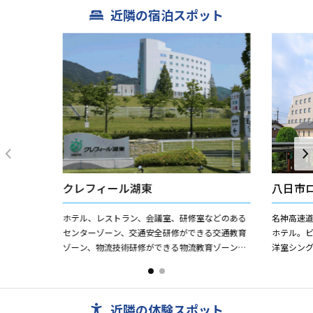
近隣の宿泊スポット
クレフィール湖東
八日市
ホテル、レストラン、会議室、研修室などのある
名神高速
センターゾーン、交通安全研修ができる交通教育
ホテル。
ゾーン、物流技術研修ができる物流教育ゾーン、
洋室シン
多目的グラウンドのスポーツゾーンで構成されて
ランに合わ
おり、「学ぶ、くつろぐ、...
クイン １
近隣の体験スポット