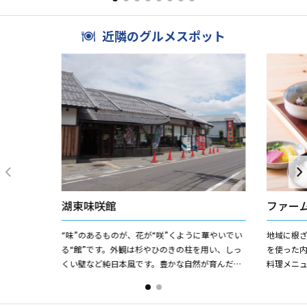
べ放題！...
近隣のグルメスポット
湖東味咲館
ファー
“味”のあるものが、花が“咲”くように華やいでい
地域に根
る“館”です。外観は杉やひのきの柱を用い、しっ
を使った
くい壁など純日本風です。豊かな自然が育んだ、
料理メニ
新鮮でおいしい野菜やくだものがたくさんありま
わって「
す。また、レストラ...
くれる。ラ