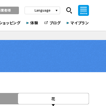
事業者様
Language
play_arrow
menu
ショッピング
体験
ブログ
マイプラン
花