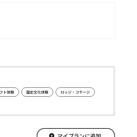
フト体験
歴史文化体験
ロッジ・コテージ
マイプランに追加
add_circle