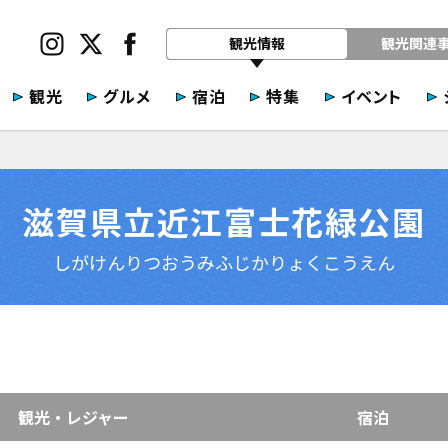
観光情報
観光関連
観光
グルメ
宿泊
特集
イベント
滋賀県立近江富士花緑公園
しがけんりつおうみふじかりょくこうえん
観光・レジャー
宿泊