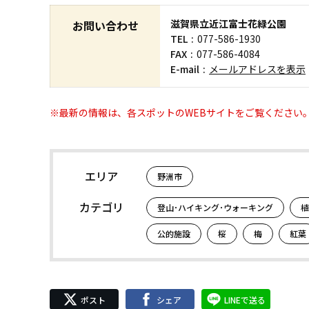
滋賀県立近江富士花緑公園
お問い合わせ
TEL
077-586-1930
FAX
077-586-4084
E-mail
メールアドレスを表示
※最新の情報は、各スポットのWEBサイトをご覧ください
エリア
野洲市
カテゴリ
登山･ハイキング･ウォーキング
植
公的施設
桜
梅
紅葉
ポスト
シェア
LINEで送る