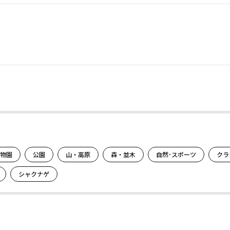
。
物園
公園
山・高原
森・並木
自然･スポーツ
クラ
シャクナゲ