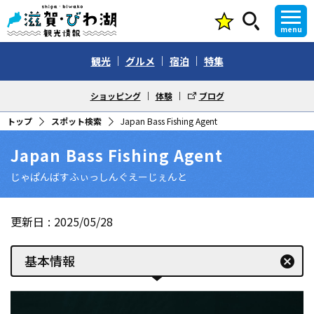
menu
観光
グルメ
宿泊
特集
ショッピング
体験
ブログ
トップ
スポット検索
Japan Bass Fishing Agent
Japan Bass Fishing Agent
じゃぱんばすふぃっしんぐえーじぇんと
更新日
2025/05/28
基本情報
cancel