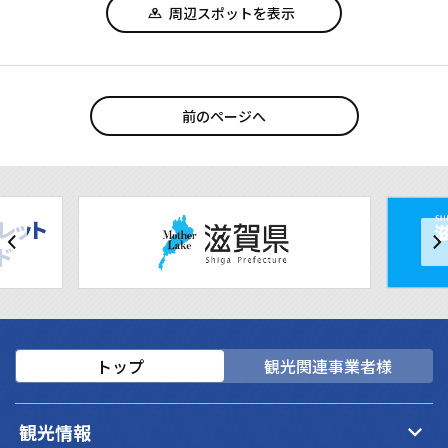
周辺スポットを表示
前のページへ
トップ
観光関連事業者様
keyboard_arrow_down
観光情報