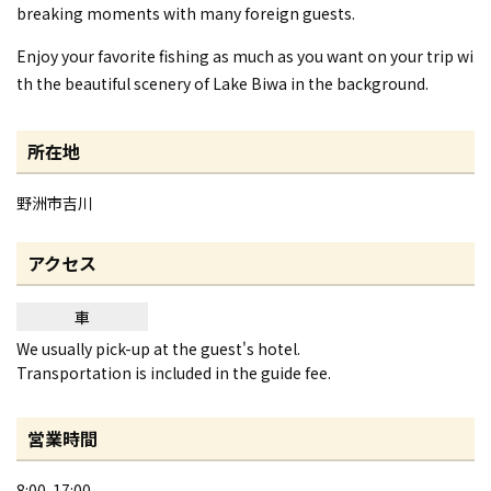
breaking moments with many foreign guests.
Enjoy your favorite fishing as much as you want on your trip wi
th the beautiful scenery of Lake Biwa in the background.
所在地
野洲市吉川
アクセス
車
We usually pick-up at the guest's hotel.
Transportation is included in the guide fee.
営業時間
8:00-17:00