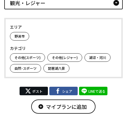
観光・レジャー
arrow_drop_down_circle
エリア
野洲市
カテゴリ
その他(スポーツ)
その他(レジャー)
湖沼・河川
自然･スポーツ
琵琶湖八景
ポスト
シェア
LINEで送る
マイプランに追加
add_circle