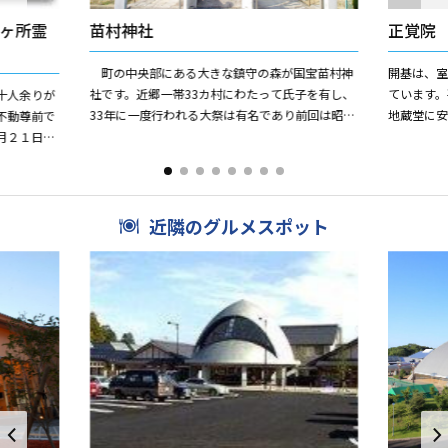
ヶ所霊
苗村神社
正覚院
町の中央部にある大きな鎮守の森が国宝苗村神
開基は、
社です。近郷一帯33カ村にわたって氏子を有し、
ています
十人余りが
33年に一度行われる大祭は有名であり前回は昭和
地蔵堂に安
不動尊前で
57年（1982）に行われました。社殿の多くが国
月２１日に
宝や国の重要文化...
く、平成８
近隣のグルメスポット