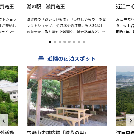
賀竜王
湖の駅 滋賀竜王
近江牛
クトショッ
滋賀県の「おいしいもの」「うれしいもの」のセ
近江牛の
貨が集結し
レクトショップ。 近江米や近江茶、県内30以上
る。火山
なラインナ
の蔵元から取り寄せた地酒や、地元銘菓など、滋
明治2年、
開放的な空
賀のおみやげ品を多数取り揃えています。
竹中久次
国人と直接取
近隣の宿泊スポット
外活動
雪野山史跡広場「妹背の里」
滋賀県