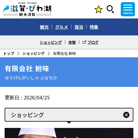
menu
観光
グルメ
宿泊
特集
ショッピング
体験
ブログ
トップ
ショッピング
有限会社 鮒味
有限会社 鮒味
ゆうげんがいしゃ ふなちか
更新日
2026/04/25
ショッピング
cancel