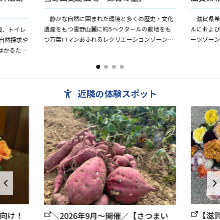
静かな自然に囲まれた環境と多くの歴史・文化
滋賀県希望
遺産をもつ雪野山麓に約5ヘクタールの敷地をも
ルにおよび
設、トイレ
つ万葉ロマンあふれるレクリエーションゾーン
ーツゾー
自然探求や
「妹背の里」。 この地域は、昔、大津京のころ
ンは、青
はかるため
額田王と大海人皇子との相聞...
ゾーンはキ
校行事や子
近隣の体験スポット
向け！
【滋
＼2026年9月～開催／【さつまい