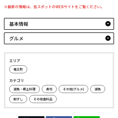
※最新の情報は、各スポットのWEBサイトをご覧ください。
基本情報
arrow_drop_down_circle
グルメ
arrow_drop_down_circle
エリア
竜王町
カテゴリ
湖魚・郷土料理
寿司
その他(グルメ)
湖魚
鮒ずし
その他食料品