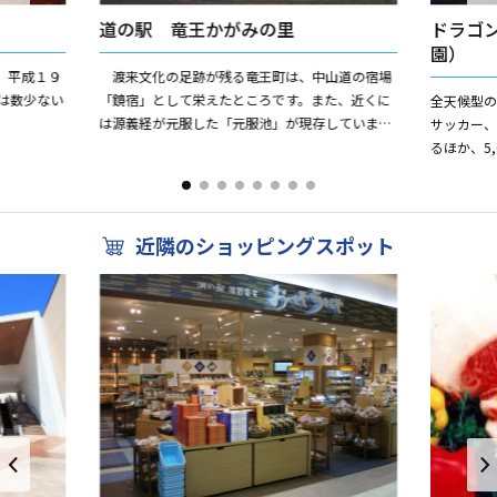
道の駅 竜王かがみの里
ドラゴ
園）
。平成１９
渡来文化の足跡が残る竜王町は、中山道の宿場
は数少ない
「鏡宿」として栄えたところです。また、近くに
全天候型
は源義経が元服した「元服池」が現存していま
サッカー
す。 2003年11月にオープンした「道の駅 竜
るほか、5
王かがみの里」では...
ても利用
ります。 ま
近隣のショッピングスポット