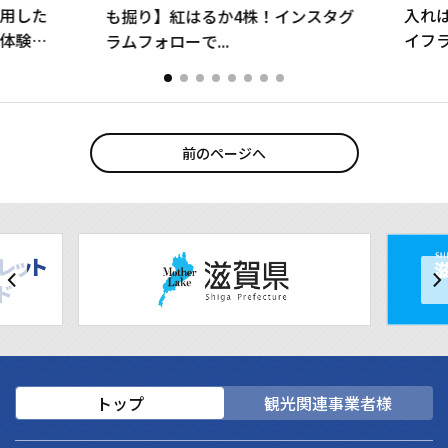
用した
入れ
も掘り】紅はるか4株！インスタグ
体験」
イフ
ラムフォローで...
◎｜
ゼン
前のページへ
トップ
観光関連事業者様