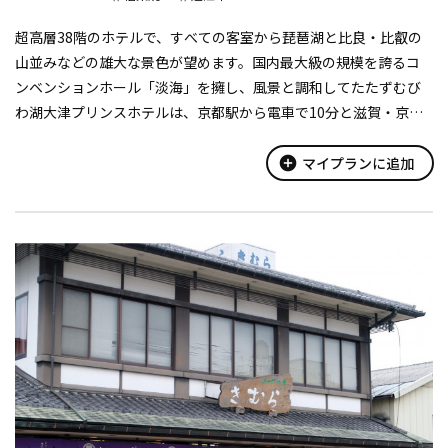
超高層38階のホテルで、すべての客室から琵琶湖と比良・比叡の
山並みなどの雄大な景色が望めます。国内最大級の規模を誇るコ
ンベンションホール「淡海」を擁し、風景と調和してたたずむび
わ湖大津プリンスホテルは、京都駅から電車で10分と滋賀・京都
の観光拠点にも最適です。
add_circle
マイプランに追加