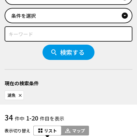
条件を選択
arrow_drop_down_circle
検索する
現在の検索条件
湖魚
close
34
1-20
件中
件目を表示
表示切り替え
リスト
マップ