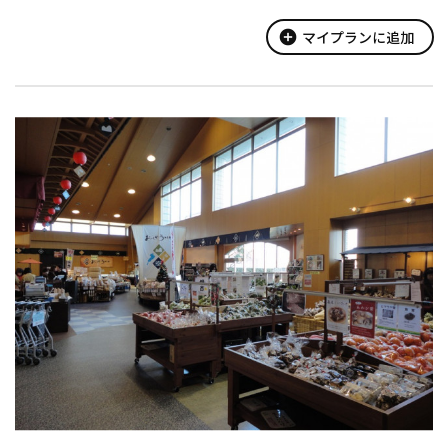
味『湖魚佃煮』の数々・・・。
また代々伝わる注ぎ足しタレで、備長炭の煙に燻しながら焼い...
add_circle
マイプランに追加