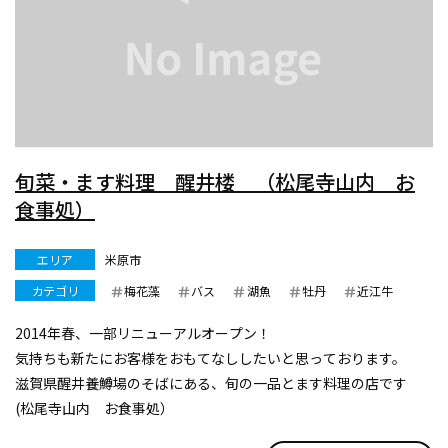
旬菜・ます料理 醒井楼 （松尾寺山内 お
食事処）
エリア
米原市
カテゴリ
梅花藻
バス
湖魚
牡丹
近江牛
2014年春、一部リニューアルオープン！
気持ちも新たにお客様をおもてなししたいと思っております。
滋賀県醒井養鱒場のそばにある、旬の一品とます料理の店です
(松尾寺山内 お食事処）
炭火でじっくり焼く塩焼きをはじめ、活け造り、揚げもの、甘露