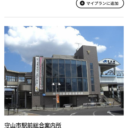
煮などふんだんにます料理をお楽しみ頂けます。
add_circle
マイプランに追加
当店では、ます釣...
守山市駅前総合案内所