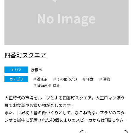
四番町スクエア
エリア
彦根市
カテゴリ
近江茶
その他(文化)
洋食
漬物
旧街道･町並み
大正時代の市場をルーツとする四番町スクエア。大正ロマン漂う
町でお食事やお買い物が楽しめます。
また、世界初！音の街づくりとして、ひこね街なかプラザのスタ
ジオと街中に配置された40個あまりのスピーカからは”脳にやさし
い音”が流れます。