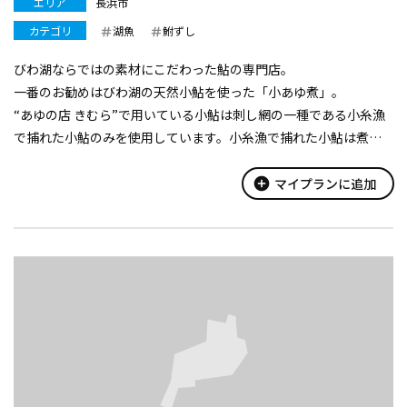
エリア
長浜市
カテゴリ
湖魚
鮒ずし
びわ湖ならではの素材にこだわった鮎の専門店。
一番のお勧めはびわ湖の天然小鮎を使った「小あゆ煮」。
“あゆの店 きむら”で用いている小鮎は刺し網の一種である小糸漁
で捕れた小鮎のみを使用しています。小糸漁で捕れた小鮎は煮炊
きするのに最も適しており、柔らかくまろやかに仕上がります。
朝一番に揚がったこの新鮮な小鮎を原...
add_circle
マイプランに追加