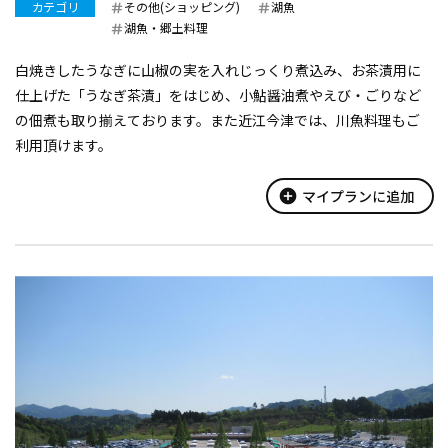
カテゴリ
その他(ショッピング)
湖魚
湖魚・郷土料理
白焼きしたうなぎに山椒の実を入れじっくり煮込み、お茶漬用に
仕上げた「うなぎ茶漬」をはじめ、小鮎醤油煮やえび・ごりなど
の佃煮も取り揃えております。また近江今津では、川魚料理もご
利用頂けます。
add_circle
マイプランに追加