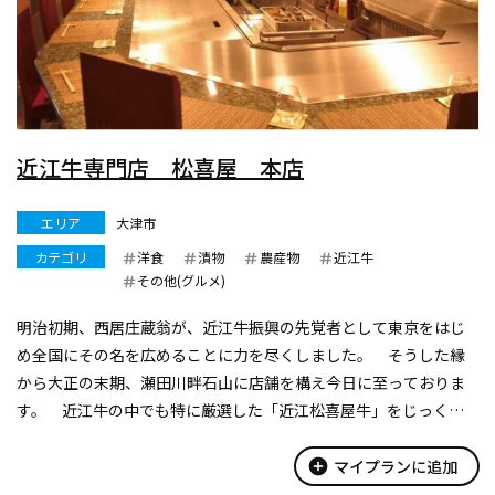
近江牛専門店 松喜屋 本店
エリア
大津市
カテゴリ
洋食
漬物
農産物
近江牛
その他(グルメ)
明治初期、西居庄蔵翁が、近江牛振興の先覚者として東京をはじ
め全国にその名を広めることに力を尽くしました。 そうした縁
から大正の末期、瀬田川畔石山に店舗を構え今日に至っておりま
す。 近江牛の中でも特に厳選した「近江松喜屋牛」をじっくり
低温熟成させて、全国のお客様にクール宅急便でお届けします。
また、れすとらんではシェフ...
add_circle
マイプランに追加