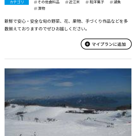
カテゴリ
その他食料品
近江米
和洋菓子
湖魚
漬物
新鮮で安心・安全な旬の野菜、花、果物、手づくり作品などを多
数揃えておりますのでぜひお越しください。
add_circle
マイプランに追加