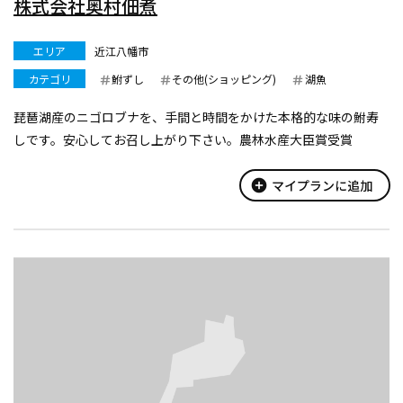
株式会社奥村佃煮
エリア
近江八幡市
カテゴリ
鮒ずし
その他(ショッピング)
湖魚
琵琶湖産のニゴロブナを、手間と時間をかけた本格的な味の鮒寿
しです。安心してお召し上がり下さい。農林水産大臣賞受賞
add_circle
マイプランに追加