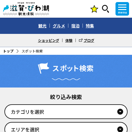
menu
観光
グルメ
宿泊
特集
ショッピング
体験
ブログ
トップ
スポット検索
スポット検索
絞り込み検索
カテゴリを選択
arrow_drop_down_circle
エリアを選択
arrow_drop_down_circle