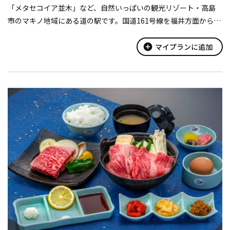
「メタセコイア並木」など、自然いっぱいの観光リゾート・高島
市のマキノ地域にある道の駅です。国道161号線を福井方面から南
下すると、初めて琵琶湖を望むことのできる峠にあります。山々に
囲まれた静かな峠で気分...
add_circle
マイプランに追加