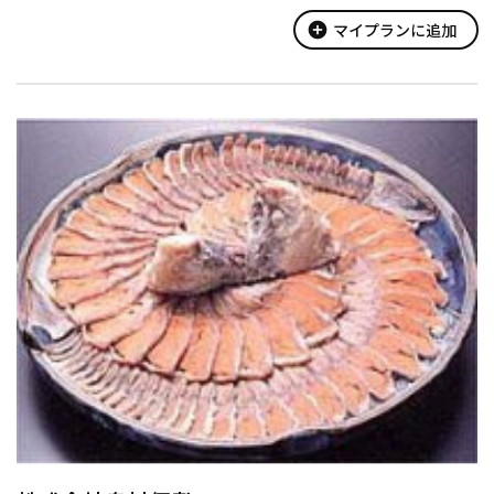
ン・セミナー、ランチストップなどお食事にもご利用いただけ
る、地域随一の施設とおもてな...
add_circle
マイプランに追加