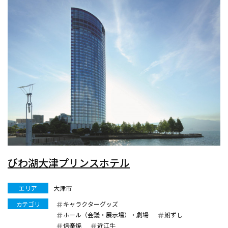
びわ湖大津プリンスホテル
エリア
大津市
カテゴリ
キャラクターグッズ
ホール（会議・展示場）・劇場
鮒ずし
信楽焼
近江牛