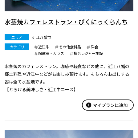
水茎焼カフェレストラン・ぴくにっくらんち
エリア
近江八幡市
カテゴリ
近江牛
その他食料品
洋食
陶磁器・ガラス
複合レジャー施設
水茎焼のカフェレストラン。珈琲や軽食などの他に、近江八幡の
郷土料理や近江牛などがお楽しみ頂けます。もちろんお出しする
器は全て水茎焼です。
【とろける美味しさ・近江牛コース】
日本三大銘柄の一つに数えられる近江牛は琵琶湖を中心とする大
自然が故郷。芸術的とも言えるサシと赤身の力強さが近江牛の真
add_circle
マイプランに追加
骨頂。あまり火を通しす...