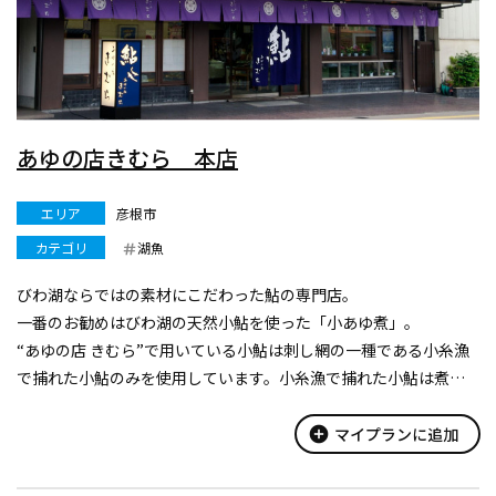
あゆの店きむら 本店
エリア
彦根市
カテゴリ
湖魚
びわ湖ならではの素材にこだわった鮎の専門店。
一番のお勧めはびわ湖の天然小鮎を使った「小あゆ煮」。
“あゆの店 きむら”で用いている小鮎は刺し網の一種である小糸漁
で捕れた小鮎のみを使用しています。小糸漁で捕れた小鮎は煮炊
きするのに最も適しており、柔らかくまろやかに仕上がります。
朝一番に揚がったこの新鮮な小鮎を原...
add_circle
マイプランに追加