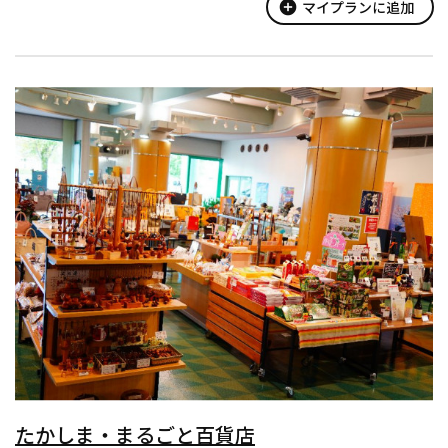
add_circle
マイプランに追加
たかしま・まるごと百貨店