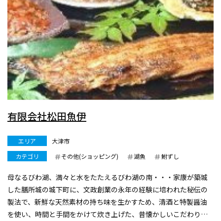
有限会社松田魚伊
エリア
大津市
カテゴリ
その他(ショッピング)
湖魚
鮒ずし
母なるびわ湖、満々と水をたたえるびわ湖の南・・・家康が築城
した膳所城の城下町に、文政創業の永年の経験に培われた秘伝の
製法で、新鮮な天然素材の持ち味を生かすため、清酒と特製醤油
を使い、時間と手間をかけて炊き上げた、昔懐かしいこだわりの