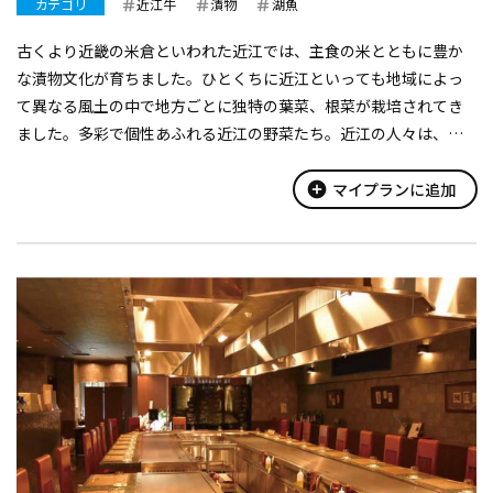
カテゴリ
近江牛
漬物
湖魚
古くより近畿の米倉といわれた近江では、主食の米とともに豊か
な漬物文化が育ちました。ひとくちに近江といっても地域によっ
て異なる風土の中で地方ごとに独特の葉菜、根菜が栽培されてき
ました。多彩で個性あふれる近江の野菜たち。近江の人々は、そ
の土地でしかならぬ種を代々受け継ぎ四季折々、愛情をそそいで
育て、その葉を摘み、漬物に仕立...
add_circle
マイプランに追加