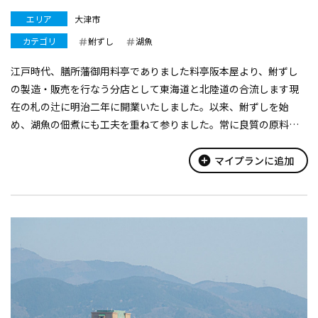
エリア
大津市
カテゴリ
鮒ずし
湖魚
江戸時代、膳所藩御用料亭でありました料亭阪本屋より、鮒ずし
の製造・販売を行なう分店として東海道と北陸道の合流します現
在の札の辻に明治二年に開業いたしました。以来、鮒ずしを始
め、湖魚の佃煮にも工夫を重ねて参りました。常に良質の原料を
吟味し、湖国近江の幸をお届けいたしております。
※販売専門店のため店内でのお食事はできま...
add_circle
マイプランに追加