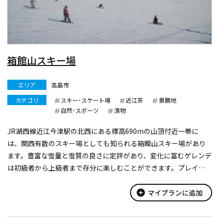
箱館山スキー場
エリア
高島市
カテゴリ
スキー･スケート場
近江茶
景勝地
自然･スポーツ
漬物
JR湖西線近江今津駅の北西にある標高690mの山頂付近一帯に
は、関西有数のスキー場としても知られる箱館山スキー場があり
ます。豊富な雪量と雪質の良さに定評があり、変化に富むゲレンデ
は初級者から上級者まで存分に楽しむことができます。プレイゾ
ーン（キッズワールド）では『動く歩道』があり、初心者の練習
やソリ遊びを楽しんでいただ...
add_circle
マイプランに追加