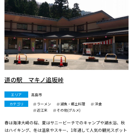
道の駅 マキノ追坂峠
エリア
高島市
カテゴリ
ラーメン
湖魚・郷土料理
洋食
近江米
その他(グルメ)
春は海津大崎の桜、夏はサニービーチでのキャンプや湖水浴、秋
はハイキング、冬は温泉やスキー、1年通して人気の観光スポット