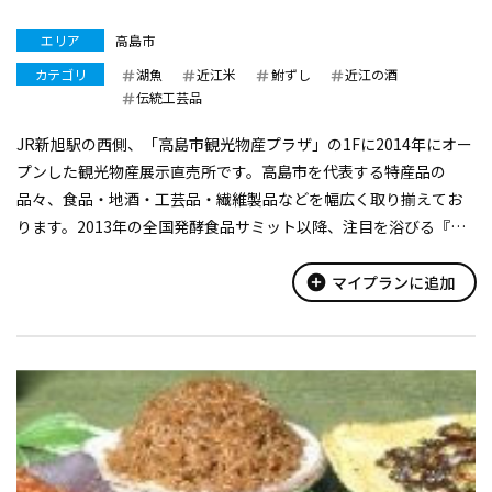
エリア
高島市
カテゴリ
湖魚
近江米
鮒ずし
近江の酒
伝統工芸品
JR新旭駅の西側、「高島市観光物産プラザ」の1Fに2014年にオー
プンした観光物産展示直売所です。高島市を代表する特産品の
品々、食品・地酒・工芸品・繊維製品などを幅広く取り揃えてお
ります。2013年の全国発酵食品サミット以降、注目を浴びる『発
酵食品』や、クールビズムーブメントでその品質を全国に知らし
めた『高島ちぢみ』の...
add_circle
マイプランに追加