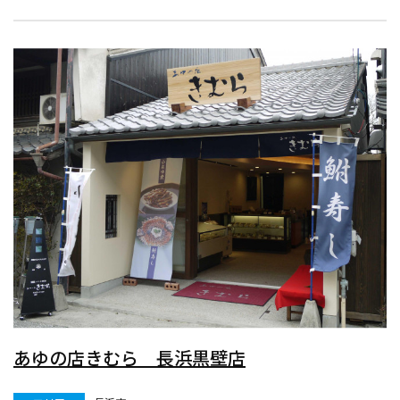
あゆの店きむら 長浜黒壁店