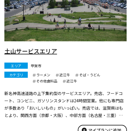
土山サービスエリア
エリア
甲賀市
カテゴリ
ラーメン
近江牛
そば・うどん
その他食料品
近江牛
新名神高速道路の上下集約型のサービスエリア。売店、フードコ
ート、コンビニ、ガソリンスタンドは24時間営業。他にも専門店
が多数あり「おいしいもの」がいっぱい。売店では、滋賀県はも
とより、関西方面（京都・大阪）、中部方面（名古屋・三重）の
お土産も充実。
季節ごとにさまざまなイベントや、地元のパフォーマー（音楽・
add_circle
マイプランに追加