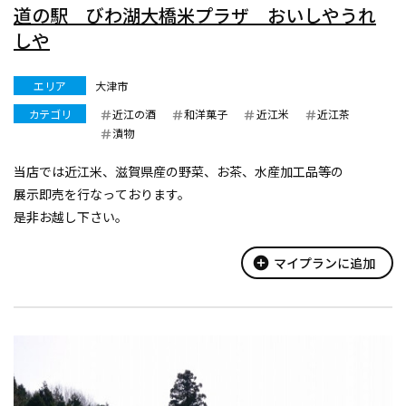
道の駅 びわ湖大橋米プラザ おいしやうれ
しや
エリア
大津市
カテゴリ
近江の酒
和洋菓子
近江米
近江茶
漬物
当店では近江米、滋賀県産の野菜、お茶、水産加工品等の
展示即売を行なっております。
是非お越し下さい。
add_circle
マイプランに追加