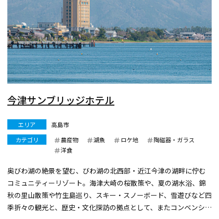
今津サンブリッジホテル
エリア
高島市
カテゴリ
農産物
湖魚
ロケ地
陶磁器・ガラス
洋食
奥びわ湖の絶景を望む、びわ湖の北西部・近江今津の湖畔に佇む
コミュニティーリゾート。海津大崎の桜散策や、夏の湖水浴、錦
秋の里山散策や竹生島巡り、スキー・スノーボード、雪遊びなど四
季折々の観光と、歴史・文化探訪の拠点として、またコンベンショ