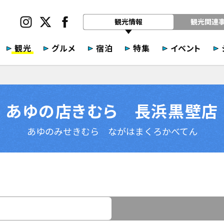
観光情報
観光関連
観光
グルメ
宿泊
特集
イベント
あゆの店きむら 長浜黒壁店
あゆのみせきむら ながはまくろかべてん