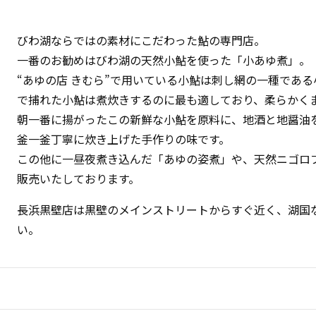
びわ湖ならではの素材にこだわった鮎の専門店。
一番のお勧めはびわ湖の天然小鮎を使った「小あゆ煮」。
“あゆの店 きむら”で用いている小鮎は刺し網の一種であ
で捕れた小鮎は煮炊きするのに最も適しており、柔らかく
朝一番に揚がったこの新鮮な小鮎を原料に、地酒と地醤油
釜一釜丁寧に炊き上げた手作りの味です。
この他に一昼夜煮き込んだ「あゆの姿煮」や、天然ニゴロ
販売いたしております。
長浜黒壁店は黒壁のメインストリートからすぐ近く、湖国
い。