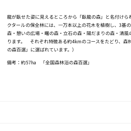
龍が臥せた姿に見えるところから「臥龍の森」と名付けられ
クタールの保全林には、一万本以上の花木を植樹し、3基
森・憩いの広場・曙の森・立石の森・陽だまりの森・清風
ります。 それぞれ特徴ある約4kmのコースをたどり、森
の森百選」に選ばれています。）
備考：約57ha 「全国森林浴の森百選」