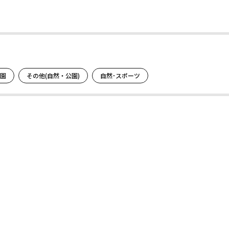
。
園
その他(自然・公園)
自然･スポーツ