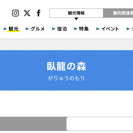
観光情報
観光関連
観光
グルメ
宿泊
特集
イベント
臥龍の森
がりゅうのもり