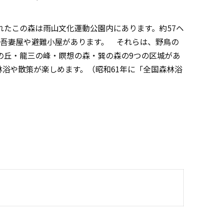
たこの森は雨山文化運動公園内にあります。約57ヘ
の吾妻屋や避難小屋があります。 それらは、野鳥の
の丘・龍三の峰・瞑想の森・巽の森の9つの区城があ
林浴や散策が楽しめます。（昭和61年に「全国森林浴