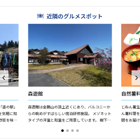
ス」と未就学児から...
MTB）で駆
近隣のグルメスポット
森遊館
自然薯
「道の駅」
森遊館は金勝山の頂上近くにあり、バルコニーか
じねん薯生
を気軽に知
らの眺めがすばらしい宿泊研修施設。 メゾネット
ん薯料理
野菜を味わ
タイプの洋室と和室をご用意しています。 眼下に
間をお届け
菜や特産品
ひろがる琵琶湖や素晴らしい夜景を眺めながら、
造られた”
バーベキューも...
皆様が...