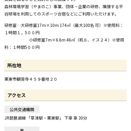
森林環境学習（やまのこ）事業、団体・企業の研修、隣接する平
谷球場を利用してのスポーツ合宿などにご利用いただけます。
研修室…大研修室17m×10m 174㎡（最大100名 可）※使用料：
１時間１，5００円
小研修室7m×6.6m 46㎡（机８、イス２４）※使用
料：１時間5００円
所在地
栗東市観音寺４５９番地２０
アクセス
公共交通機関
JR琵琶湖線 「草津駅・栗東駅」 下車 車 30分
車