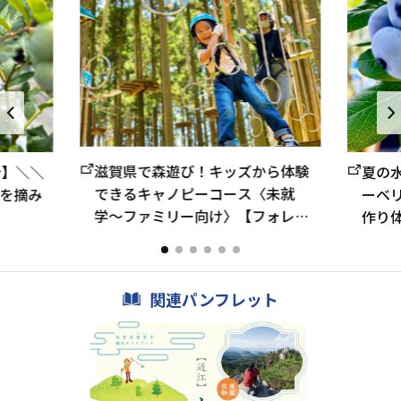
滋賀県で森遊び！キッズから体験
分】＼＼
夏の
できるキャノピーコース〈未就
を摘み
ーベ
学〜ファミリー向け〉【フォレス
作り体
トアドベンチャー・栗東】
関連パンフレット