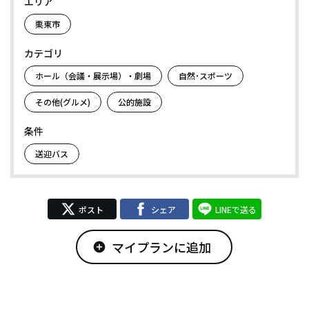
エリア
栗東市
カテゴリ
ホール（会議・展示場）・劇場
自然･スポーツ
その他(グルメ)
公的施設
条件
送迎バス
ポスト
シェア
LINEで送る
マイプランに追加
add_circle