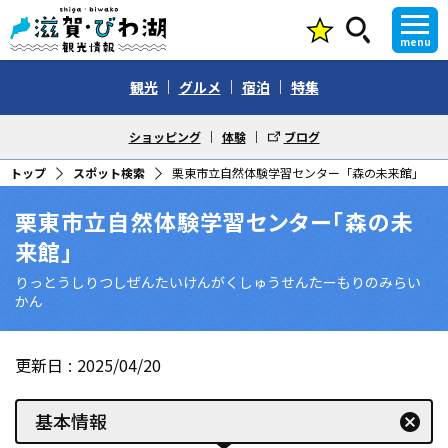
menu
観光
グルメ
宿泊
特集
ショッピング
体験
ブログ
トップ
スポット検索
栗東市立自然体験学習センター「森の未来館」
栗東市立自然体験学習センター「森の未
来館」
りっとうしりつしぜんたいけんがくしゅうせんたーもりのみらい
かん
更新日
2025/04/20
基本情報
cancel