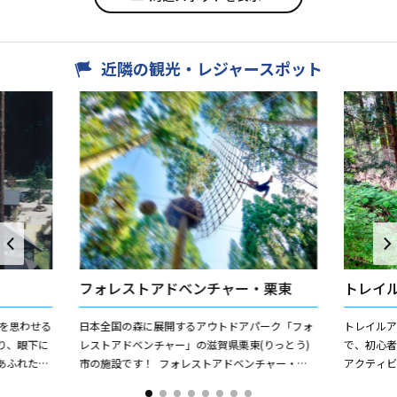
近隣の観光・レジャースポット
フォレストアドベンチャー・栗東
トレイ
を思わせる
日本全国の森に展開するアウトドアパーク「フォ
トレイル
り、眼下に
レストアドベンチャー」の滋賀県栗東(りっとう)
で、初心
あふれた宿
市の施設です！ フォレストアドベンチャー・栗
アクティビ
のバンガロ
東には、ダイナミックな「アドベンチャーコー
ース（＝