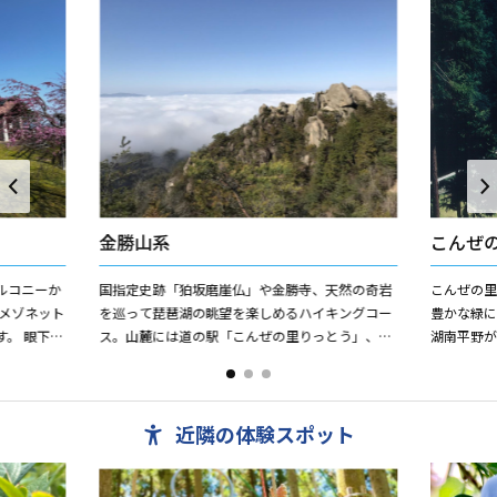
金勝山系
こんぜ
ルコニーか
国指定史跡「狛坂磨崖仏」や金勝寺、天然の奇岩
こんぜの里
を巡って琵琶湖の眺望を楽しめるハイキングコー
豊かな緑
。 眼下に
ス。山麓には道の駅「こんぜの里りっとう」、ヨ
湖南平野
めながら、
ーロッパ風のバンガローが人気の「バンガロー
泊施設で
村」、林業体験ができる宿泊...
ーやキャン
近隣の体験スポット