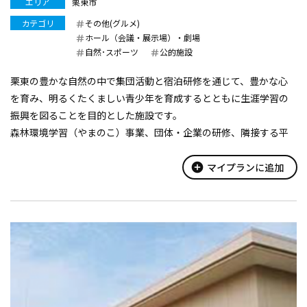
エリア
栗東市
カテゴリ
その他(グルメ)
ホール（会議・展示場）・劇場
自然･スポーツ
公的施設
栗東の豊かな自然の中で集団活動と宿泊研修を通じて、豊かな心
を育み、明るくたくましい青少年を育成するとともに生涯学習の
振興を図ることを目的とした施設です。
森林環境学習（やまのこ）事業、団体・企業の研修、隣接する平
谷球場を利用してのスポーツ合宿などにご利用いただけます。
研修室…大研修室17m×10m 174㎡（...
add_circle
マイプランに追加