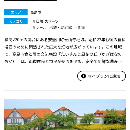
エリア
高島市
カテゴリ
自然･スポーツ
ホール（会議・展示場）・劇場
標高220ｍの高台にある安曇川町泰山寺地域。昭和22年戦後の食料
増産のために開墾された広大な畑地が広がっています。この地域
で、高島市食と農の交流施設「たいさんじ風花の丘（かざはなの
おか）」は、都市住民と市民が交流を深め、安全で新鮮な農産物
を利用者に供給する施設として建設されました。5月～11月には、
毎週土・日曜日に館内...
add_circle
マイプランに追加