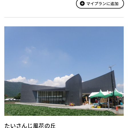
add_circle
マイプランに追加
たいさんじ風花の丘