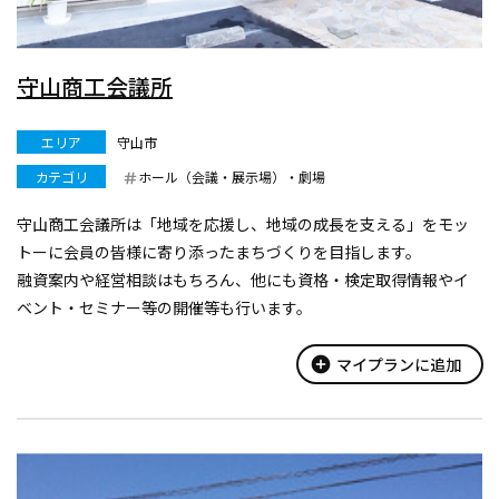
守山商工会議所
エリア
守山市
カテゴリ
ホール（会議・展示場）・劇場
守山商工会議所は「地域を応援し、地域の成長を支える」をモッ
トーに会員の皆様に寄り添ったまちづくりを目指します。
融資案内や経営相談はもちろん、他にも資格・検定取得情報やイ
ベント・セミナー等の開催等も行います。
守山市の観光情報を発信する守山市観光物産協会は守山商工会館
内１階にあります。
add_circle
マイプランに追加