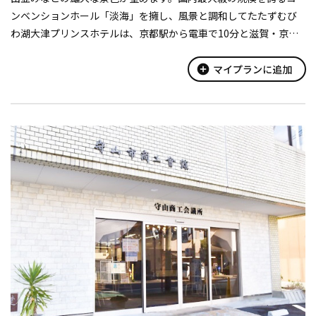
ンベンションホール「淡海」を擁し、風景と調和してたたずむび
わ湖大津プリンスホテルは、京都駅から電車で10分と滋賀・京都
の観光拠点にも最適です。
add_circle
マイプランに追加