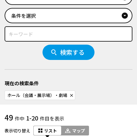
条件を選択
arrow_drop_down_circle
検索する
現在の検索条件
ホール（会議・展示場）・劇場
close
49
1-20
件中
件目を表示
表示切り替え
リスト
マップ