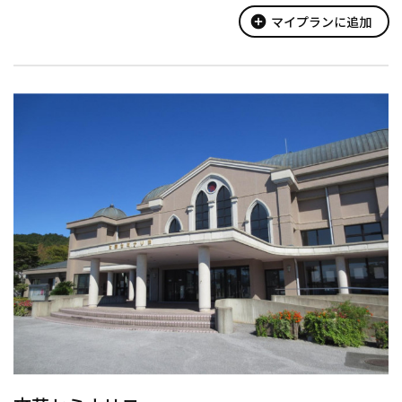
に最適です。また展示室で...
add_circle
マイプランに追加