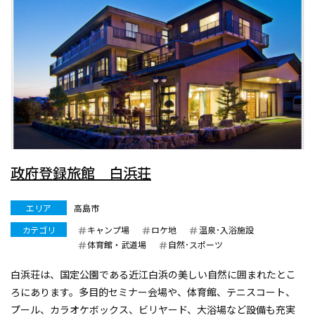
政府登録旅館 白浜荘
エリア
高島市
カテゴリ
キャンプ場
ロケ地
温泉･入浴施設
体育館・武道場
自然･スポーツ
白浜荘は、国定公園である近江白浜の美しい自然に囲まれたとこ
ろにあります。多目的セミナー会場や、体育館、テニスコート、
プール、カラオケボックス、ビリヤード、大浴場など設備も充実