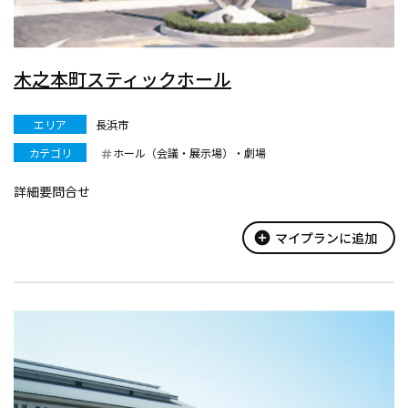
木之本町スティックホール
エリア
長浜市
カテゴリ
ホール（会議・展示場）・劇場
詳細要問合せ
add_circle
マイプランに追加