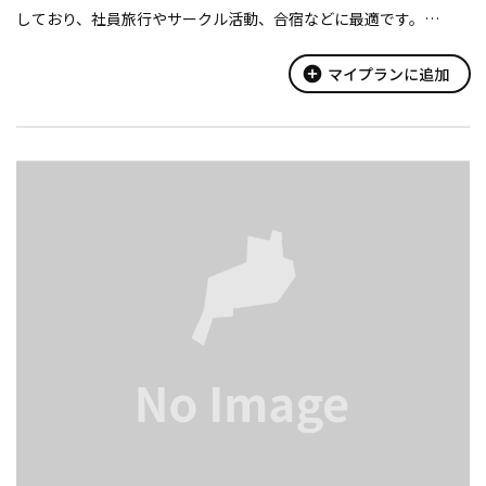
しており、社員旅行やサークル活動、合宿などに最適です。
また、扇子絵付け体験、そば打ち体験、気球体験、カヌー・カヤ
ック体験など、自然を満喫できる...
add_circle
マイプランに追加