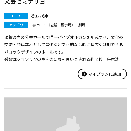
文芸セミナリヨ
エリア
近江八幡市
カテゴリ
ホール（会議・展示場）・劇場
滋賀県内の公共ホールで唯一パイプオルガンを所蔵する、文化の
交流・発信基地として音楽など文化的な活動に幅広く利用できる
バロックデザインのホールです。
残響はクラシックの室内楽に最も良いとされる約２秒。座席数３
８０席。
すべての席で豊かな残響を楽しめます。
add_circle
マイプランに追加
コンサートの楽しさを心ゆくまでご堪能ください。