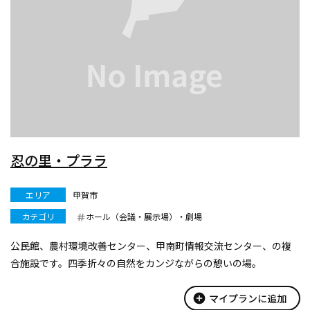
忍の里・プララ
エリア
甲賀市
カテゴリ
ホール（会議・展示場）・劇場
公民館、農村環境改善センター、甲南町情報交流センター、の複
合施設です。四季折々の自然をカンジながらの憩いの場。
add_circle
マイプランに追加