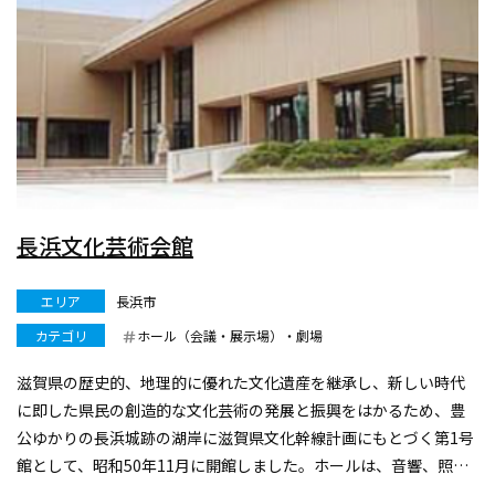
長浜文化芸術会館
エリア
長浜市
カテゴリ
ホール（会議・展示場）・劇場
滋賀県の歴史的、地理的に優れた文化遺産を継承し、新しい時代
に即した県民の創造的な文化芸術の発展と振興をはかるため、豊
公ゆかりの長浜城跡の湖岸に滋賀県文化幹線計画にもとづく第1号
館として、昭和50年11月に開館しました。ホールは、音響、照明
も充実し音楽・舞踊・演劇等の催しや発表会、中規模の集会など