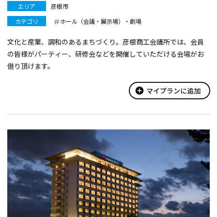
エリア
彦根市
カテゴリ
ホール（会議・展示場）・劇場
文化と産業、調和のあるまちづくり。彦根商工会議所では、会員
の皆様がパーティー、研修会などを開催していただける会場がお
借り頂けます。
add_circle
マイプランに追加