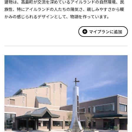
建物は、高島町が交流を深めているアイルランドの自然環境、民
族性、特にアイルランドの人たちの陽気さ、親しみやすさから暖
かみの感じられるデザインとして、物語を作っています。
★外観
ホール棟
add_circle
マイプランに追加
ホール棟は屋根の最上部（30ｍ）に釣鐘を配しています。この
釣鐘...