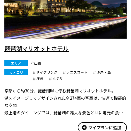
琵琶湖マリオットホテル
エリア
守山市
カテゴリ
サイクリング
テニスコート
湖岸・島
洋食
ホテル
京都から約30分、琵琶湖畔に佇む琵琶湖マリオットホテル。
湖をイメージしてデザインされた全274室の客室は、快適で機能的
な空間。
最上階のダイニングでは、琵琶湖の雄大な景色と共に地元の食材
をダイナミックなグリルスタイルで提供いたします。
敷地内にはプールやテニスなどの多彩なアクティビティもご用
add_circle
マイプランに追加