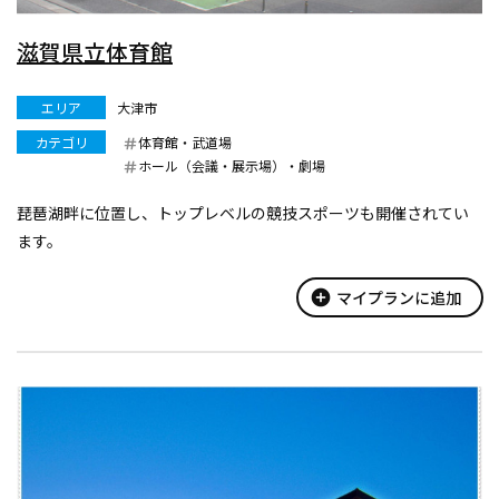
滋賀県立体育館
エリア
大津市
カテゴリ
体育館・武道場
ホール（会議・展示場）・劇場
琵琶湖畔に位置し、トップレベルの競技スポーツも開催されてい
ます。
add_circle
マイプランに追加