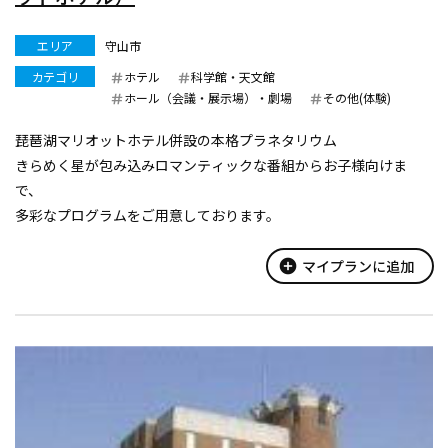
エリア
守山市
カテゴリ
ホテル
科学館・天文館
ホール（会議・展示場）・劇場
その他(体験)
琵琶湖マリオットホテル併設の本格プラネタリウム
きらめく星が包み込みロマンティックな番組からお子様向けま
で、
多彩なプログラムをご用意しております。
add_circle
マイプランに追加