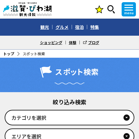
menu
観光
グルメ
宿泊
特集
ショッピング
体験
ブログ
トップ
スポット検索
スポット検索
絞り込み検索
カテゴリを選択
arrow_drop_down_circle
エリアを選択
arrow_drop_down_circle