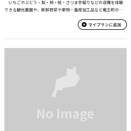
いちごやぶどう・梨・柿・桃・さつま芋堀りなどの収穫を体験
できる観光農園や、新鮮野菜や果物・畜産加工品など竜王町の特
産品が勢揃いした直売店があります。ふっくら焼きあがったパン
も販売しています。
add_circle
マイプランに追加
喫...