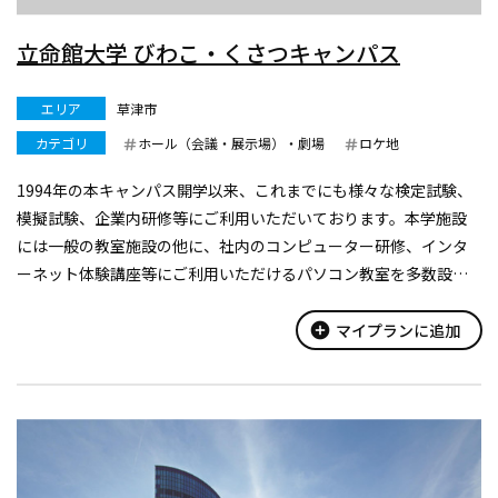
立命館大学 びわこ・くさつキャンパス
エリア
草津市
カテゴリ
ホール（会議・展示場）・劇場
ロケ地
1994年の本キャンパス開学以来、これまでにも様々な検定試験、
模擬試験、企業内研修等にご利用いただいております。本学施設
には一般の教室施設の他に、社内のコンピューター研修、インタ
ーネット体験講座等にご利用いただけるパソコン教室を多数設置
しております。夏期休暇中は平日でもご利用いただく事ができま
す（但し、８月中旬の本学休...
add_circle
マイプランに追加