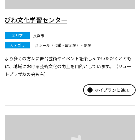
びわ文化学習センター
エリア
長浜市
カテゴリ
ホール（会議・展示場）・劇場
より多くの方々に舞台芸術やイベントを楽しんでいただくととも
に、地域における芸術文化の向上を目的としています。（リュー
トプラザ友の会も有）
add_circle
マイプランに追加