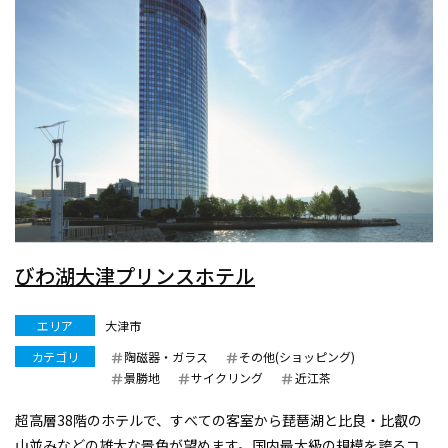
びわ湖大津プリンスホテル
エリア
大津市
カテゴリ
陶磁器・ガラス
その他(ショッピング)
景勝地
サイクリング
近江茶
超高層38階のホテルで、すべての客室から琵琶湖と比良・比叡の
山並みなどの雄大な景色が望めます。国内最大級の規模を誇るコ