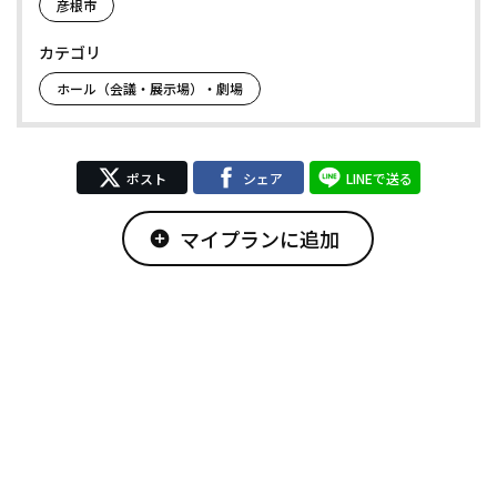
彦根市
カテゴリ
ホール（会議・展示場）・劇場
ポスト
シェア
LINEで送る
マイプランに追加
add_circle