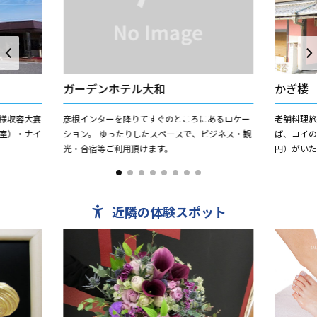
ガーデンホテル大和
かぎ楼
様収容大宴
彦根インターを降りてすぐのところにあるロケー
老舗料理
室）・ナイ
ション。 ゆったりしたスペースで、ビジネス・観
ば、コイ
光・合宿等ご利用頂けます。
円）がいた
ある江戸
明治十年に建
近隣の体験スポット