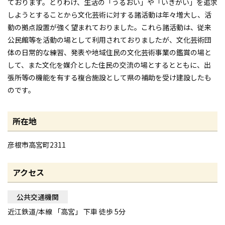
ております。とりわけ、生活の「うるおい」や「いきがい」を追求
しようとすることから文化芸術に対する諸活動は年々増大し、活
動の拠点設置が強く望まれておりました。これら諸活動は、従来
公民館等を活動の場として利用されておりましたが、文化芸術団
体の日常的な練習、発表や地域住民の文化芸術事業の鑑賞の場と
して、また文化を媒介とした住民の交流の場とするとともに、出
張所等の機能を有する複合施設として県の補助を受け建設したも
のです。
所在地
彦根市高宮町2311
アクセス
公共交通機関
近江鉄道/本線 「高宮」 下車 徒歩 5分