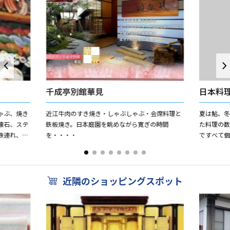
千成亭別館華見
日本料理
ゃぶ、焼き
近江牛肉のすき焼き・しゃぶしゃぶ・会席料理と
夏は鮎、
懐石、ステ
鉄板焼き。日本庭園を眺めながら寛ぎの時間
た料理の数
族連れ、団
を・・・・
ですべて個
OK、大駐
近隣のショッピングスポット