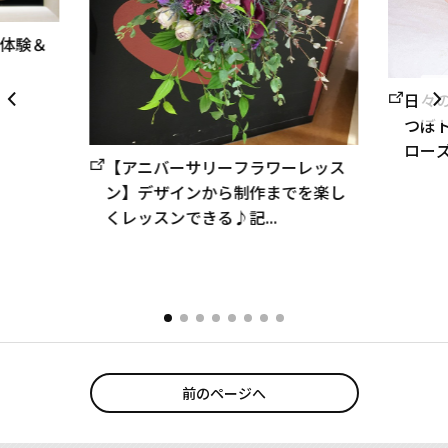
体験＆
日々
つぼ
ローズ
【アニバーサリーフラワーレッス
ン】デザインから制作までを楽し
くレッスンできる♪記...
前のページへ