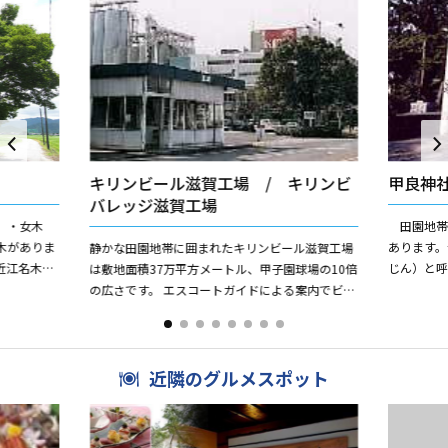
キリンビール滋賀工場 / キリンビ
甲良神
バレッジ滋賀工場
）・女木
田園地帯
木がありま
あります
静かな田園地帯に囲まれたキリンビール滋賀工場
近江名木
じん）と呼
は敷地面積37万平方メートル、甲子園球場の10倍
り9.75
在の神社
の広さです。 エスコートガイドによる案内でビデ
失し、いつご
オをみたり、製造行程を見学したあとは、できた
てのビールを試飲...
近隣のグルメスポット