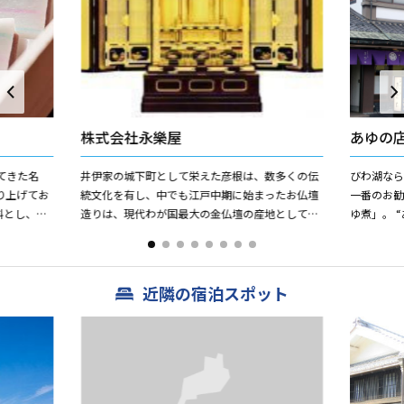
株式会社永樂屋
あゆの
てきた名
井伊家の城下町として栄えた彦根は、数多くの伝
びわ湖な
り上げてお
統文化を有し、中でも江戸中期に始まったお仏壇
一番のお
料とし、ほ
造りは、現代わが国最大の金仏壇の産地として高
ゆ煮」。 
柔らかな風
い評価を得ています。永樂屋は文政3年（1820）
刺し網の
の創業以来、この伝統...
用しています
近隣の宿泊スポット