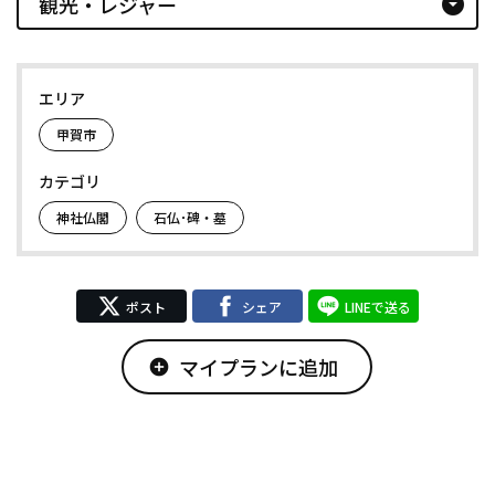
観光・レジャー
arrow_drop_down_circle
エリア
甲賀市
カテゴリ
神社仏閣
石仏･碑・墓
ポスト
シェア
LINEで送る
マイプランに追加
add_circle