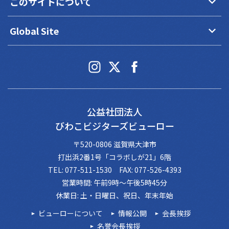
keyboard_arrow_down
このサイトについて
keyboard_arrow_down
Global Site
公益社団法人
びわこビジターズビューロー
〒520-0806 滋賀県大津市
打出浜2番1号「コラボしが21」6階
TEL: 077-511-1530 FAX: 077-526-4393
営業時間: 午前9時～午後5時45分
休業日: 土・日曜日、祝日、年末年始
ビューローについて
情報公開
会長挨拶
名誉会長挨拶