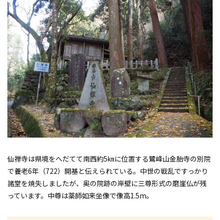
仙禅寺は県境をへだてて南西約5㎞に位置する鷺峰山金胎寺の別院
で養老6年（722）開基と伝えられている。中世の戦乱ですっかり
諸堂を焼失しましたが、奥の院跡の岸壁に三尊形式の磨崖仏が残
っています。中尊は薬師如来坐像で像高1.5m。