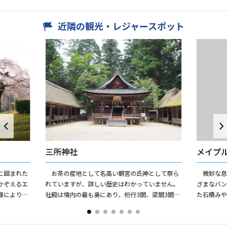
近隣の観光・レジャースポット
三所神社
メイプ
に囲まれた
お茶の産地として名高い朝宮の氏神として祭ら
微妙な息
かぞえるエ
れていますが、詳しい歴史はわかっていません。
ざまなバ
様により大
社殿は境内の最も奥にあり、桁行3間、梁間3間の
た石積み
然記念物。
切妻造とし、正面に1間の向拝を付属させていま
できる大
す。建物全体の構造は神...