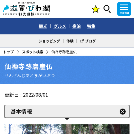
menu
観光
グルメ
宿泊
特集
ショッピング
体験
ブログ
トップ
スポット検索
仙禅寺跡磨崖仏
仙禅寺跡磨崖仏
せんぜんじあとまがいぶつ
更新日
2022/08/01
基本情報
cancel