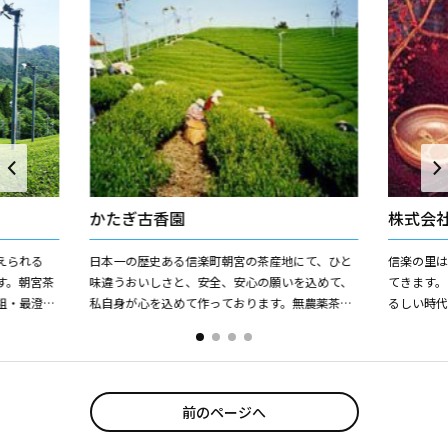
かたぎ古香園
株式会
えられる
日本一の歴史ある信楽町朝宮の茶産地にて、ひと
信楽の里
す。朝宮茶
味違うおいしさと、安全、安心の願いを込めて、
てきます
祖・最澄が
私自身が心を込めて作っております。無農薬茶の
るしい時
・坂本と朝
お茶作りは、長年の苦労があり大変な思いをしま
の故郷と
したが、自然の力と天敵の...
（株）山上
前のページへ