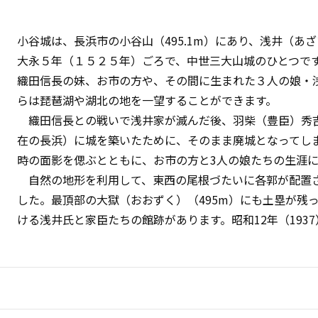
小谷城は、長浜市の小谷山（495.1m）にあり、浅井（あ
大永５年（１５２５年）ごろで、中世三大山城のひとつで
織田信長の妹、お市の方や、その間に生まれた３人の娘・
らは琵琶湖や湖北の地を一望することができます。
織田信長との戦いで浅井家が滅んだ後、羽柴（豊臣）秀
在の長浜）に城を築いたために、そのまま廃城となってし
時の面影を偲ぶとともに、お市の方と3人の娘たちの生涯
自然の地形を利用して、東西の尾根づたいに各郭が配置さ
した。最頂部の大獄（おおずく）（495m）にも土塁が残
ける浅井氏と家臣たちの館跡があります。昭和12年（193