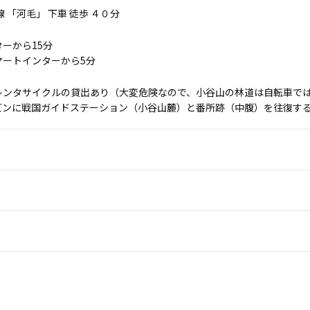
線 「河毛」 下車 徒歩 ４０分
ーから15分
マートインターから5分
レンタサイクルの貸出あり（大変危険なので、小谷山の林道は自転車で
ズンに戦国ガイドステーション（小谷山麓）と番所跡（中腹）を往復す