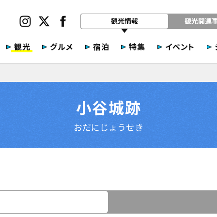
観光情報
観光関連
観光
グルメ
宿泊
特集
イベント
小谷城跡
おだにじょうせき