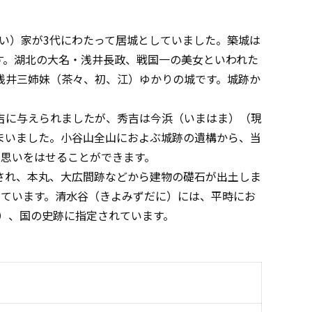
ざい）家が3代にわたって居城としていました。築城は
す。湖北の大名・浅井長政、戦国一の美女といわれた
浅井三姉妹（茶々、初、江）ゆかりの城です。城跡か
吉に与えられましたが、秀吉は今浜（いまはま）（現
まいました。小谷山全山におよぶ城跡の遺構から、当
に思いをはせることができます。
れ、本丸、大広間跡などから建物の礎石が出土しま
っています。清水谷（きよみずだに）には、平時にお
7）、国の史跡に指定されています。