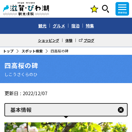
menu
観光
グルメ
宿泊
特集
ショッピング
体験
ブログ
トップ
スポット検索
四高桜の碑
四高桜の碑
しこうさくらのひ
更新日
2022/12/07
基本情報
cancel