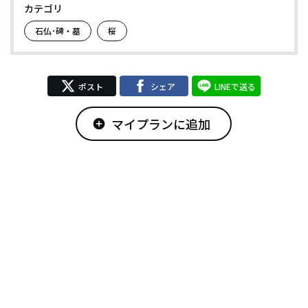
カテゴリ
石仏･碑・墓
桜
ポスト
シェア
LINEで送る
マイプランに追加
add_circle