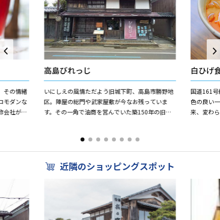
高島びれっじ
白ひげ
。その情緒
いにしえの風情ただよう旧城下町、高島市勝野地
国道161
ロモダンな
区。陣屋の総門や武家屋敷が今なお残っていま
色の良い一
酢会社が運
す。その一角で油商を営んでいた築150年の旧商
来、変わ
薬栽培され
家を商工会の有志が手づくりで改修し「びれっ
でん」が
じ」として再生しました。現...
使用した「
近隣のショッピングスポット