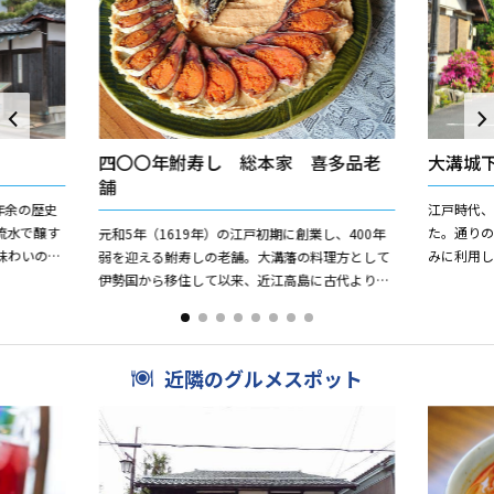
四〇〇年鮒寿し 総本家 喜多品老
大溝城
舗
年余の歴史
江戸時代
流水で醸す
た。通り
元和5年（1619年）の江戸初期に創業し、400年
味わいのお
みに利用
弱を迎える鮒寿しの老舗。大溝藩の料理方として
賞するなど
ます。ま
伊勢国から移住して以来、近江高島に古代より伝
れます。
わる「紅葉鮒鮨」の伝統技法を守り続けておりま
す。希少な琵琶湖産...
近隣のグルメスポット