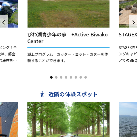
びわ湖青少年の家 +Active Biwako
STAGE
Center
ピング！全
STAGE
設は、都会
ングキャ
湖上プログラム カッター・ヨット・カヌーを体
な滞在を提
アでのBB
験することができます。
のロケーシ
ー施設で
（琵琶湖一周
近隣の体験スポット