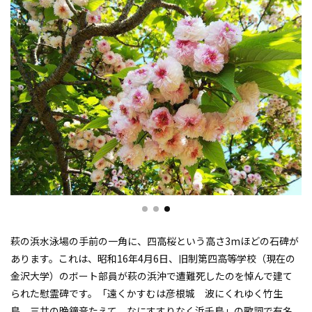
萩の浜水泳場の手前の一角に、四高桜という高さ3mほどの石碑が
あります。これは、昭和16年4月6日、旧制第四高等学校（現在の
金沢大学）のボート部員が萩の浜沖で遭難死したのを悼んで建て
られた慰霊碑です。「遠くかすむは彦根城 波にくれゆく竹生
島 三井の晩鐘音たえて なにすすりなく浜千鳥」の歌詞で有名