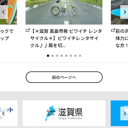
ゥクで
【＊滋賀 高島市発 ビワイチ レンタ
萩の
ップ
サイクル＊】ビワイチレンタサイ
体力
クル♪♪風を切...
な方！
前のページへ