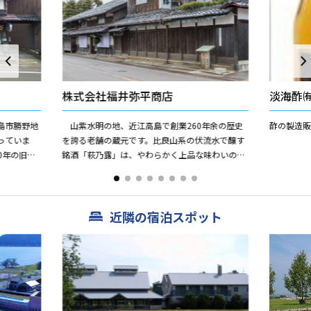
株式会社福井弥平商店
淡海酢
島市勝野地
山紫水明の地、近江高島で創業260年余の歴史
酢の製造販
っていま
を誇る老舗の蔵元です。比良山系の伏流水で醸す
0年の旧商
銘酒「萩乃露」は、やわらかく上品な味わいのお
「びれっ
酒で全国新酒鑑評会において金賞を受賞するなど
確かな品質に定評があり...
近隣の宿泊スポット