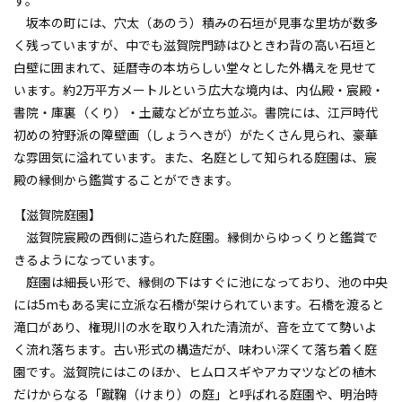
坂本の町には、穴太（あのう）積みの石垣が見事な里坊が数多
く残っていますが、中でも滋賀院門跡はひときわ背の高い石垣と
白壁に囲まれて、延暦寺の本坊らしい堂々とした外構えを見せて
います。約2万平方メートルという広大な境内は、内仏殿・宸殿・
書院・庫裏（くり）・土蔵などが立ち並ぶ。書院には、江戸時代
初めの狩野派の障壁画（しょうへきが）がたくさん見られ、豪華
な雰囲気に溢れています。また、名庭として知られる庭園は、宸
殿の縁側から鑑賞することができます。
【滋賀院庭園】
滋賀院宸殿の西側に造られた庭園。縁側からゆっくりと鑑賞で
きるようになっています。
庭園は細長い形で、縁側の下はすぐに池になっており、池の中央
には5mもある実に立派な石橋が架けられています。石橋を渡ると
滝口があり、権現川の水を取り入れた清流が、音を立てて勢いよ
く流れ落ちます。古い形式の構造だが、味わい深くて落ち着く庭
園です。滋賀院にはこのほか、ヒムロスギやアカマツなどの植木
だけからなる「蹴鞠（けまり）の庭」と呼ばれる庭園や、明治時