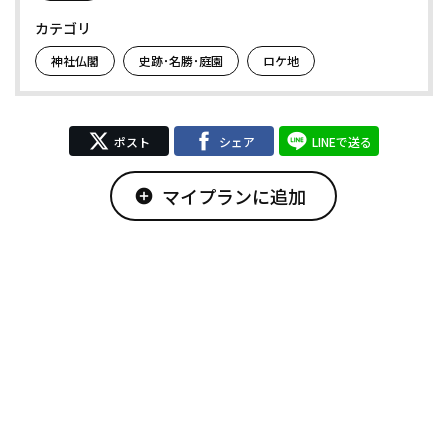
カテゴリ
神社仏閣
史跡･名勝･庭園
ロケ地
ポスト
シェア
LINEで送る
マイプランに追加
add_circle