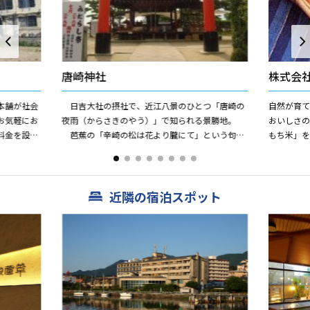
唐崎神社
株式会
本舗が社会
日吉大社の摂社で、近江八景のひとつ「唐崎の
自然が育
お気軽にお
夜雨（からさきのやう）」で知られる景勝地。
おいしさ
料金を設定
芭蕉の「辛崎の松は花より朧にて」という句で
もち米」
研修やスポ
名高い樹齢約100年の巨大な霊松が境内にありま
昔ながら
す。金沢の兼六園...
り」された
近隣の宿泊スポット