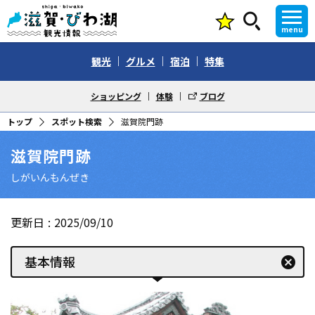
menu
観光
グルメ
宿泊
特集
ショッピング
体験
ブログ
トップ
スポット検索
滋賀院門跡
滋賀院門跡
しがいんもんぜき
更新日
2025/09/10
基本情報
cancel