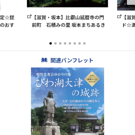
定☆琵
【滋賀・坂本】比叡山延暦寺の門
【滋
のおす
前町 石積みの里 坂本まちあるき
ド☆
関連パンフレット