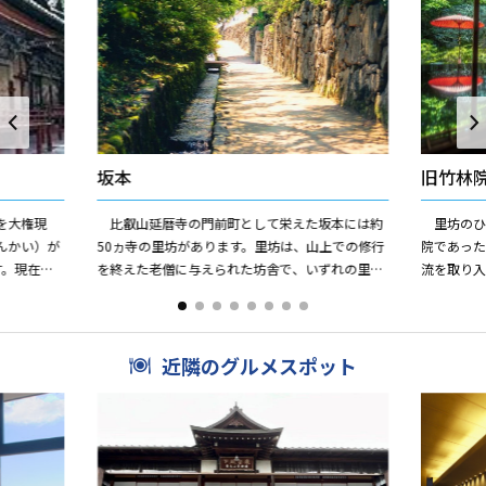
坂本
旧竹林
彼を大権現
比叡山延暦寺の門前町として栄えた坂本には約
里坊のひ
んかい）が
50ヵ寺の里坊があります。里坊は、山上での修行
院であった
す。現在の
を終えた老僧に与えられた坊舎で、いずれの里坊
流を取り
に完成しまし
にも自然石を用いたり、借景などの趣向を凝らし
としている
たみごとな庭園があり、...
筒などの石造
近隣のグルメスポット