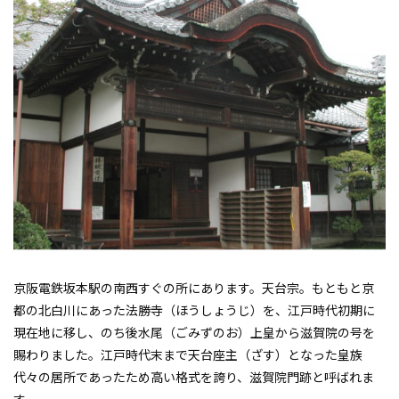
京阪電鉄坂本駅の南西すぐの所にあります。天台宗。もともと京
都の北白川にあった法勝寺（ほうしょうじ）を、江戸時代初期に
現在地に移し、のち後水尾（ごみずのお）上皇から滋賀院の号を
賜わりました。江戸時代末まで天台座主（ざす）となった皇族
代々の居所であったため高い格式を誇り、滋賀院門跡と呼ばれま
す。