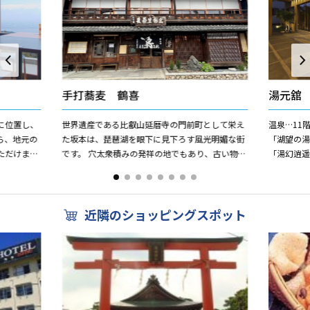
手打蕎麦 鶴喜
湯元舘
に位置し、
世界遺産である比叡山延暦寺の門前町として栄え
温泉…11
ら、地元の
た坂本は、琵琶湖を眼下に見下ろす風光明媚な街
「湖望の湯
ただけま
です。 穴太衆積みの発祥の地でもあり、古い物で
「湯幻逍遥
多数取りそ
は400年も前の石積みが街並みを作り、昔ながら
「淡粧の湯
の風情を醸し出して...
切露天風呂「
近隣のショッピングスポット