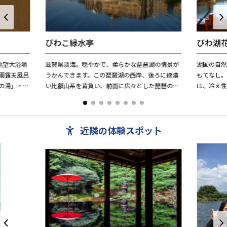
びわこ緑水亭
びわ湖
眺望大浴場
滋賀県淡海。穏やかで、柔らかな琵琶湖の情景が
湖国の自
園露天風呂
うかんできます。この琵琶湖の西岸、後ろに緑濃
もてなし。
の湯」・
い比叡山系を背負い、前面に広々とした琵琶の湖
は、冷え性
場の他、貸
を望む秀麗の地。与えられた自然の恵みを生かし
のやさし
た設計コンセプト、寛ぎの...
かなおもてな
近隣の体験スポット