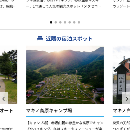
は、昭和の
ー、1年通して人気の観光スポット「メタセコイ
のリゾー
スキー場
ア並木」など、自然いっぱいの観光リゾート・高
原温泉さ
島市のマキノ地域にある道の...
い。 誰もが
近隣の宿泊スポット
オート
マキノ高原キャンプ場
マキノ
【キャンプ場】 赤坂山麓の緑豊かな高原でキャン
良質の天
プやハイキング、冬はスキーやスノーシューが楽
つろぎく
と知内浜