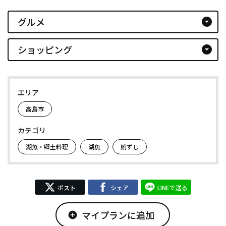
グルメ
arrow_drop_down_circle
ショッピング
arrow_drop_down_circle
エリア
高島市
カテゴリ
湖魚・郷土料理
湖魚
鮒ずし
ポスト
シェア
LINEで送る
マイプランに追加
add_circle