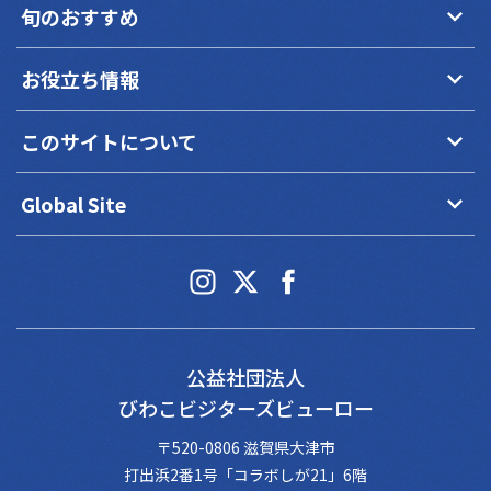
keyboard_arrow_down
旬のおすすめ
keyboard_arrow_down
お役立ち情報
keyboard_arrow_down
このサイトについて
keyboard_arrow_down
Global Site
公益社団法人
びわこビジターズビューロー
〒520-0806 滋賀県大津市
打出浜2番1号「コラボしが21」6階