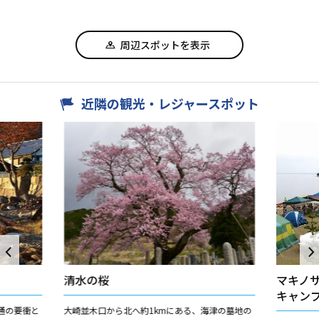
周辺スポットを表示
近隣の観光・レジャースポット
清水の桜
マキノ
キャン
通の要衝と
大崎並木口から北へ約1kmにある、海津の墓地の