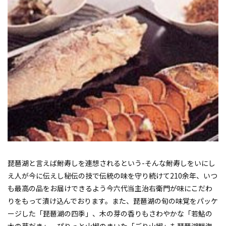
琵琶湖と言えば鮒寿しを連想されるという-そんな鮒寿しをいにし
え人が今に伝えし秘伝の技で伝統の味を守り続けて210余年、いつ
も最高の品をお届けできるよう今六代当主治右衛門が味にこだわ
りをもって漬け込んでおります。また、琵琶湖の旬の味覚をパッケ
ージした「琵琶湖の四季」、木の芽の香りもさわやかな「若鮎の
木の芽だき」、ぴりっと山椒のきいた「ごり山椒」も琵琶湖畔海