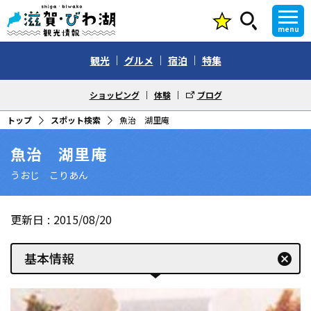
menu
観光
グルメ
宿泊
特集
ショッピング
体験
ブログ
トップ
スポット検索
魚治 湖里庵
魚治 湖里庵
うおじ こりあん
更新日
2015/08/20
基本情報
cancel