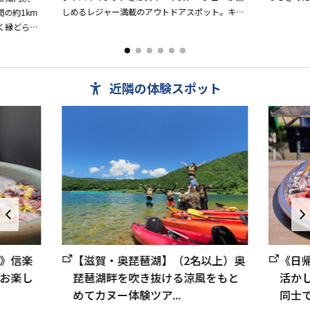
しめるレジャー満載のアウトドアスポット。キャ
の約1km
ンプ場は広大なゲレンデを利用。広い緑地の高原
く縁どられ
サイト、クヌギ林の中...
は「21世紀
近隣の体験スポット
》信楽
【滋賀・奥琵琶湖】（2名以上）奥
《日
お楽し
琵琶湖畔を吹き抜ける涼風をもと
活かし
めてカヌー体験ツア...
同士で