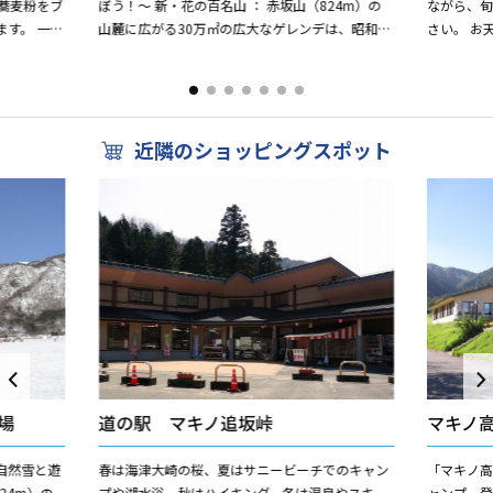
蕎麦粉をブ
ぼう！～ 新・花の百名山 ： 赤坂山（824m）の
ながら、
す。 一番
山麓に広がる30万㎡の広大なゲレンデは、昭和の
さい。 お
文してから
初めにオープンした関西きっての老舗スキー場
をしていた
で、今なお家族連...
なります。
近隣のショッピングスポット
場
道の駅 マキノ追坂峠
マキノ
自然雪と遊
春は海津大崎の桜、夏はサニービーチでのキャン
「マキノ
24m）の
プや湖水浴、秋はハイキング、冬は温泉やスキ
ャンプ、登