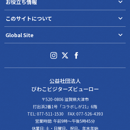
keyboard_arrow_down
お役立ち情報
keyboard_arrow_down
このサイトについて
keyboard_arrow_down
Global Site
公益社団法人
びわこビジターズビューロー
〒520-0806 滋賀県大津市
打出浜2番1号「コラボしが21」6階
TEL: 077-511-1530 FAX: 077-526-4393
営業時間: 午前9時～午後5時45分
休業日: 土・日曜日、祝日、年末年始