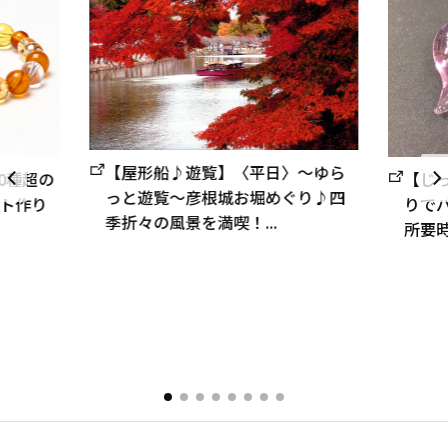
【屋形船♪遊覧】〈平日〉～ゆら
0種超の
【じ
っと遊覧～彦根城お堀めぐり♪四
ト作り
りで
季折々の風景を満喫！...
所要時