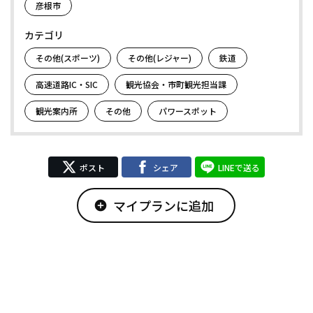
彦根市
カテゴリ
その他(スポーツ)
その他(レジャー)
鉄道
高速道路IC・SIC
観光協会・市町観光担当課
観光案内所
その他
パワースポット
ポスト
シェア
LINEで送る
マイプランに追加
add_circle