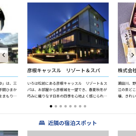
彦根キャッスル リゾート＆スパ
株式会
ゆ」は、三
いろは松前にある彦根キャッスル リゾート＆ス
瀬田川、
手間ひまか
パは、お部屋から彦根城を一望でき、春夏秋冬が
江の茶ど
をまもり続
巧みに織りなす日本の四季を心地よく感じられる
壌、きれ
々努力を重
空間です。城下町の風情と人の心が織りなす和の
は恵まれ
雅で、スタッフ一同、皆様...
親しまれて
近隣の宿泊スポット