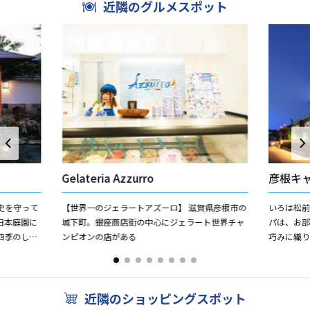
近隣のグルメスポット
Gelateria Azzurro
彦根キ
史を守って
【世界一のジェラートアズーロ】 滋賀県彦根市の
いろは松
日本庭園に
城下町。銀座商店街の中心にジェラート世界チャ
パは、お
四季のしつ
ンピオンの店がある
巧みに織
た天然露天
空間です
雅で、スタ
近隣のショッピングスポット