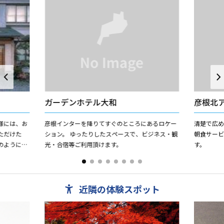
ガーデンホテル大和
彦根北
様には、お
彦根インターを降りてすぐのところにあるロケー
清楚で広
ただけた
ション。 ゆったりしたスペースで、ビジネス・観
朝食サー
のようにど
光・合宿等ご利用頂けます。
す。
幸をそえ
近隣の体験スポット