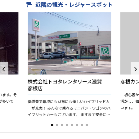
近隣の観光・レジャースポット
株式会社トヨタレンタリース滋賀
彦根カ
彦根店
れます。そ
初心者か
が多いで
活かし、
低燃費で環境にも財布にも優しいハイブリッドカ
います。
ーが充実！ みんなで乗れるミニバン・ワゴンのハ
イブリットカーもございます。 ますます安全にご
利用いただけますようトヨタセーフティーセンス
やプリクラッ...