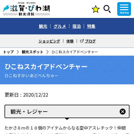
menu
観光
グルメ
宿泊
特集
ショッピング
体験
ブログ
トップ
観光スポット
ひこねスカイアドベンチャー
ひこねスカイアドベンチャー
ひこねすかいあどべんちゃー
更新日
2020/12/22
観光・レジャー
cancel
たかさ８ｍの１８個のアイテムからなる空中アスレチック！仲間