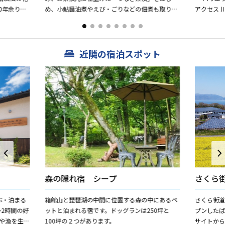
0年余りた
め、小鮎醤油煮やえび・ごりなどの佃煮も取り揃
アクセス 
求めて酒造
えております。また近江今津では、川魚料理もご
とした生活
利用頂けます。
近隣の宿泊スポット
森の隠れ宿 シープ
さくら
ぶ・泊まる
箱館山と琵琶湖の中間に位置する森の中にあるペ
さくら街道
～2時間の好
ットと泊まれる宿です。ドッグランは250坪と
プンした
や漁を生業
100坪の２つがあります。
サイトか