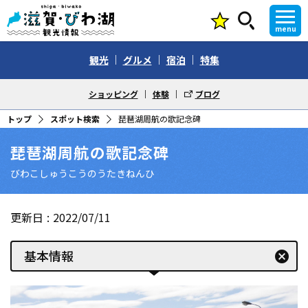
menu
観光
グルメ
宿泊
特集
ショッピング
体験
ブログ
トップ
スポット検索
琵琶湖周航の歌記念碑
琵琶湖周航の歌記念碑
びわこしゅうこうのうたきねんひ
更新日
2022/07/11
基本情報
cancel