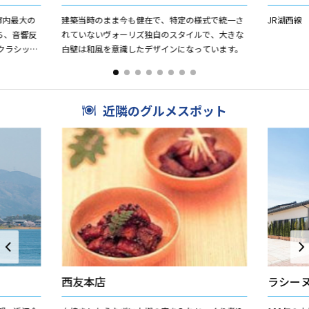
市内最大の
建築当時のまま今も健在で、特定の様式で統一さ
JR湖西線
ち、音響反
れていないヴォーリズ独自のスタイルで、大きな
クラシック
白壁は和風を意識したデザインになっています。
す。
近隣のグルメスポット
西友本店
ラシー