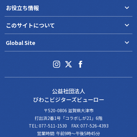
keyboard_arrow_down
お役立ち情報
keyboard_arrow_down
このサイトについて
keyboard_arrow_down
Global Site
公益社団法人
びわこビジターズビューロー
〒520-0806 滋賀県大津市
打出浜2番1号「コラボしが21」6階
TEL: 077-511-1530 FAX: 077-526-4393
営業時間: 午前9時～午後5時45分