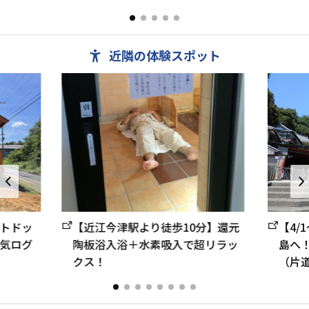
江には...
きます。琵
ポーツや、レ
近隣の体験スポット
トドッ
【近江今津駅より徒歩10分】還元
【4/
気ログ
陶板浴入浴＋水素吸入で超リラッ
島へ
クス！
（片道約