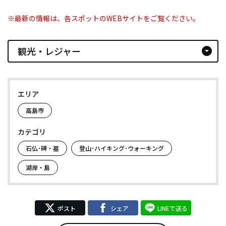
※最新の情報は、各スポットのWEBサイトをご覧ください。
観光・レジャー
arrow_drop_down_circle
エリア
高島市
カテゴリ
石仏･碑・墓
登山･ハイキング･ウォーキング
湖岸・島
ポスト
シェア
LINEで送る