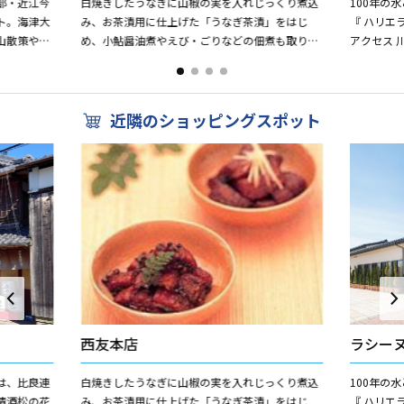
部・近江今
白焼きしたうなぎに山椒の実を入れじっくり煮込
100年の
ト。海津大
み、お茶漬用に仕上げた「うなぎ茶漬」をはじ
『 ハリエ
山散策や竹
め、小鮎醤油煮やえび・ごりなどの佃煮も取り揃
アクセス 
遊びなど四
えております。また近江今津では、川魚料理もご
とした生活
利用頂けます。
近隣のショッピングスポット
西友本店
ラシー
は、比良連
白焼きしたうなぎに山椒の実を入れじっくり煮込
100年の
清酒松の花
み、お茶漬用に仕上げた「うなぎ茶漬」をはじ
『 ハリエ