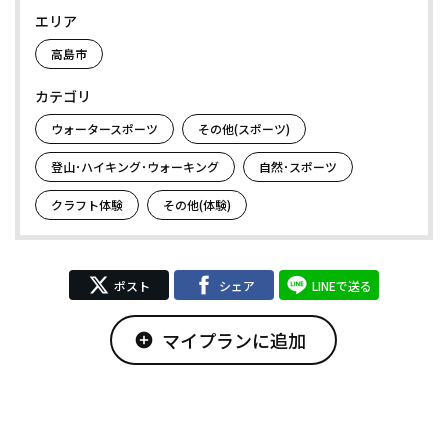
エリア
高島市
カテゴリ
ウォータースポーツ
その他(スポーツ)
登山･ハイキング･ウォーキング
自然･スポーツ
クラフト体験
その他(体験)
ポスト
シェア
LINEで送る
マイプランに追加
add_circle