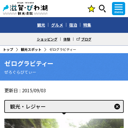
menu
観光
グルメ
宿泊
特集
ショッピング
体験
ブログ
トップ
観光スポット
ゼログラビティー
ゼログラビティー
ぜろぐらびてぃー
更新日
2015/09/03
観光・レジャー
cancel