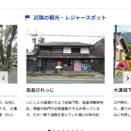
近隣の観光・レジャースポット
高島びれっじ
大溝城
す。石垣に
いにしえの風情ただよう旧城下町、高島市勝野地
江戸時代
す。 大溝
区。陣屋の総門や武家屋敷が今なお残っていま
た。通り
澄（のぶす
す。その一角で油商を営んでいた築150年の旧商
みに利用
したもの
家を商工会の有志が手づくりで改修し「びれっ
ます。ま
じ」として再生しました。現...
れます。