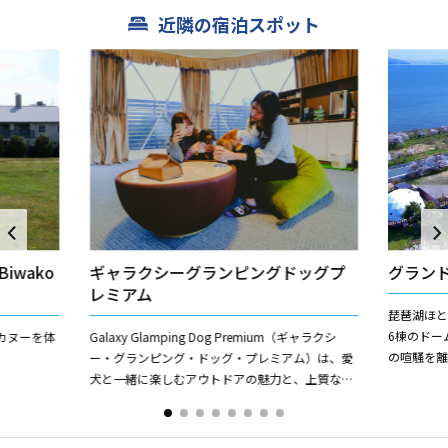
近隣の宿泊スポット
iwako
ギャラクシーグランピングドッグプ
グラン
レミアム
琵琶湖ほ
6棟のドー
カヌーを体
Galaxy Glamping Dog Premium（ギャラクシ
の喧騒を
ー・グランピング・ドッグ・プレミアム）は、愛
供します
犬と一緒に楽しむアウトドアの魅力と、上質な癒
ョンで、湖
し・快適さを両立させたドッグフレンドリーなグ
ラ...