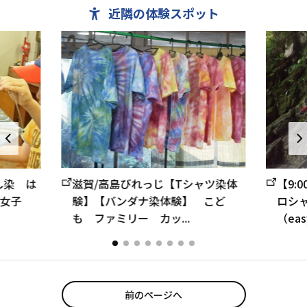
近隣の体験スポット
し染 は
滋賀/高島びれっじ【Tシャツ染体
【9:
女子
験】【バンダナ染体験】 こど
ロシ
も ファミリー カッ...
（easy
前のページへ