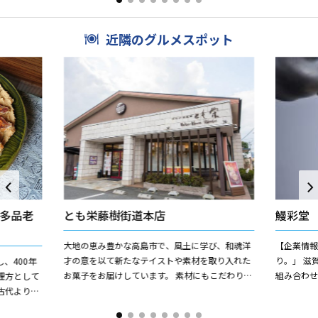
近隣のグルメスポット
多品老
とも栄藤樹街道本店
鰻彩堂
大地の恵み豊かな高島市で、風土に学び、和魂洋
【企業情報
才の意を以て新たなテイストや素材を取り入れた
り。」 滋賀のブランド「近江米」と地域の食材を
、400年
お菓子をお届けしています。 素材にもこだわり、
組み合わ
理方として
工芸菓子の技を活かした華麗な和生菓子、フルー
売。日本で
古代より伝
ツを大胆にデコレーシ...
ル"を提案し
けておりま