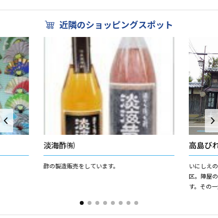
近隣のショッピングスポット
淡海酢㈲
高島び
酢の製造販売をしています。
いにしえ
区。陣屋
す。その一
家を商工
じ」として