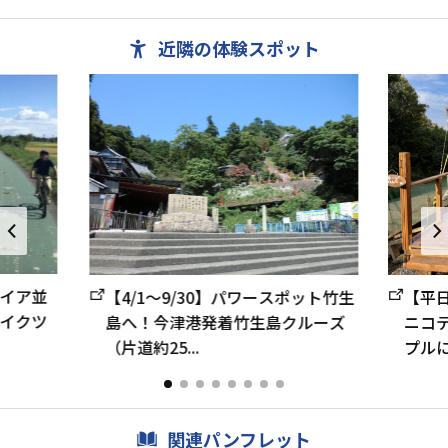
に引き継ぎた
近隣の体験スポット
イア並
【4/1～9/30】パワースポット竹生
【平
イクツ
島へ！今津港発着竹生島クルーズ
ニコ
（片道約25...
プル
関連パンフレット