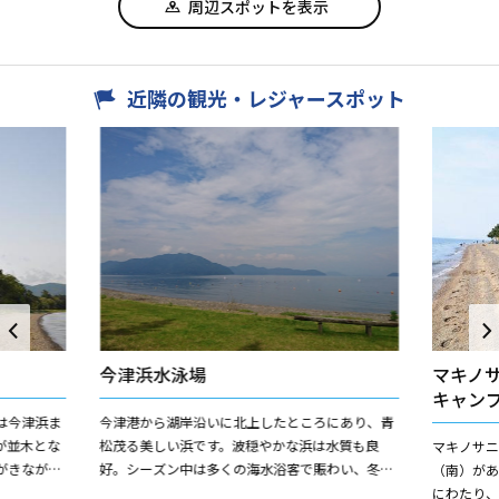
周辺スポットを表示
近隣の観光・レジャースポット
今津浜水泳場
マキノ
キャン
は今津浜ま
今津港から湖岸沿いに北上したところにあり、青
が並木とな
松茂る美しい浜です。波穏やかな浜は水質も良
マキノサ
がきながら
好。シーズン中は多くの海水浴客で賑わい、冬季
（南）があ
美しい湖岸
は毎年コハクチョウをはじめ多くの水鳥が飛来し
にわたり