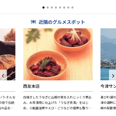
ます。また、湖国百景の1つ...
て美しい景
に引き継ぎた
近隣のグルメスポット
西友本店
今津サ
いう-そんな
白焼きしたうなぎに山椒の実を入れじっくり煮込
奥びわ湖
の技で伝統
み、お茶漬用に仕上げた「うなぎ茶漬」をはじ
津の湖畔
高の品をお
め、小鮎醤油煮やえび・ごりなどの佃煮も取り揃
崎の桜散
味にこだわ
えております。また近江今津では、川魚料理もご
生島巡り