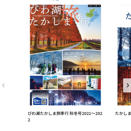
びわ湖たかしま旅季行 秋冬号2021～202
たかし
2