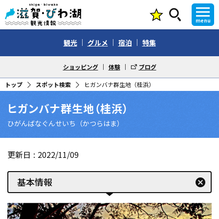
menu
観光
グルメ
宿泊
特集
ショッピング
体験
ブログ
トップ
スポット検索
ヒガンバナ群生地（桂浜）
ヒガンバナ群生地（桂浜）
ひがんばなぐんせいち（かつらはま）
更新日
2022/11/09
基本情報
cancel