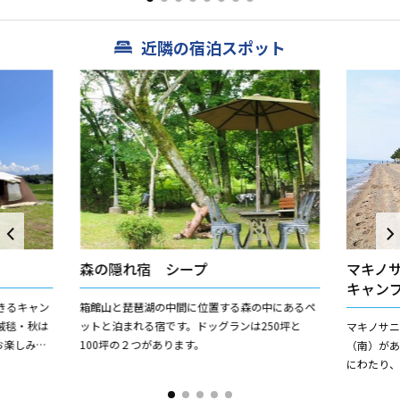
りをもって漬け込んで...
実習教室が
近隣の宿泊スポット
森の隠れ宿 シープ
マキノ
キャン
きるキャン
箱館山と琵琶湖の中間に位置する森の中にあるペ
絨毯・秋は
ットと泊まれる宿です。ドッグランは250坪と
マキノサ
お楽しみい
100坪の２つがあります。
（南）があ
星空もお楽
にわたり
て美しい景