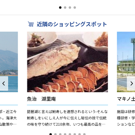
利用頂けます。
季折々の観
近隣のショッピングスポット
魚治 湖里庵
マキノ
部・近江今
琵琶湖と言えば鮒寿しを連想されるという-そんな
施設は研
ト。海津大
鮒寿しをいにしえ人が今に伝えし秘伝の技で伝統
種研修・
山散策や竹
の味を守り続けて210余年、いつも最高の品をお
ションな
遊びなど四
届けできるよう今六代当主治右衛門が味にこだわ
品を作る