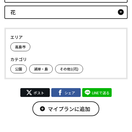
花
arrow_drop_down_circle
エリア
高島市
カテゴリ
公園
湖岸・島
その他1(花)
ポスト
シェア
LINEで送る
マイプランに追加
add_circle