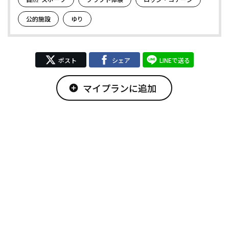
公的施設
ゆり
ポスト
シェア
LINEで送る
マイプランに追加
add_circle