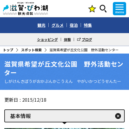
menu
観光
グルメ
宿泊
特集
ショッピング
体験
ブログ
トップ
スポット検索
滋賀県希望が丘文化公園 野外活動センター
滋賀県希望が丘文化公園 野外活動セン
ター
しがけんきぼうがおかぶんかこうえん やがいかつどうせんたー
更新日
2015/12/18
基本情報
cancel