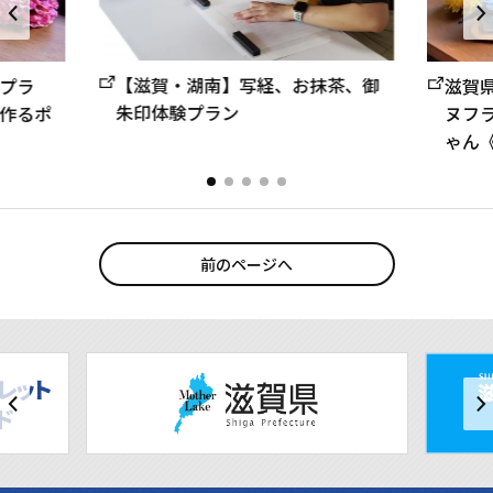
【滋賀・湖南】写経、お抹茶、御
プラ
滋賀
朱印体験プラン
作るポ
ヌフ
ゃん
前のページへ