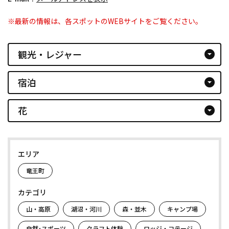
※最新の情報は、各スポットのWEBサイトをご覧ください。
観光・レジャー
arrow_drop_down_circle
宿泊
arrow_drop_down_circle
花
arrow_drop_down_circle
エリア
竜王町
カテゴリ
山・高原
湖沼・河川
森・並木
キャンプ場
自然･スポーツ
クラフト体験
ロッジ・コテージ