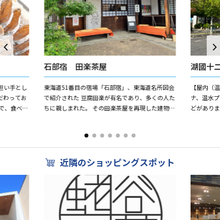
石部宿 田楽茶屋
湖國十
担い手とし
東海道51番目の宿場「石部宿」、東海道名所図会
【屋内（温
だわってお
で紹介された 豆腐田楽が有名であり、多くの人た
ナ、温水
で、食べず
ちに親しまれた。 その田楽茶屋を再現した建物。
どがありま
召し上がり
東海道を歩く人の為に、休憩所として利用されて
能温泉（低
います。 ...
（...
近隣のショッピングスポット