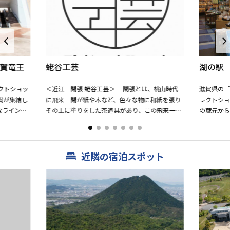
賀竜王
蛯谷工芸
湖の駅
クトショッ
＜近江一閑張 蛯谷工芸＞ 一閑張とは、桃山時代
滋賀県の
貨が集結し
に飛来一閑が紙や木など、色々な物に和紙を張り
レクトショ
なラインナ
その上に塗りをした茶道具があり、この飛来一閑
の蔵元か
開放的な空
が考案したと言われるところから一閑張と称され
賀のおみ
るようになったと伝えら...
近隣の宿泊スポット