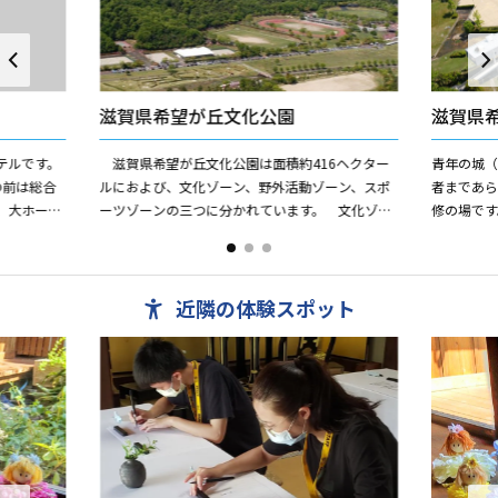
滋賀県希望が丘文化公園
滋賀県
テルです。
滋賀県希望が丘文化公園は面積約416ヘクター
青年の城
の前は総合
ルにおよび、文化ゾーン、野外活動ゾーン、スポ
者まであ
、大ホール
ーツゾーンの三つに分かれています。 文化ゾー
修の場です
を使っての
ンは、青年の城（青少年宿泊研修所）、野外活動
解を深め
ゾーンはキャンプ場、ス...
育てることを
近隣の体験スポット