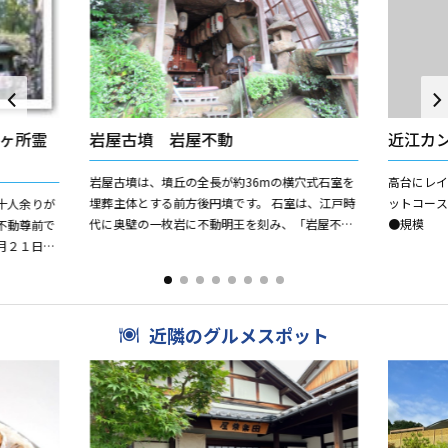
ヶ所霊
岩屋古墳 岩屋不動
近江カ
岩屋古墳は、墳丘の全長が約36mの横穴式石室を
高台にレ
埋葬主体とする前方後円墳です。 石室は、江戸時
ットコー
十人余りが
代に奥壁の一枚岩に不動明王を刻み、「岩屋不
●規模 H
不動尊前で
動」として信仰されています。石室の現状の大き
バーズ
月２１日に
さは、玄室の長さ5....
く、平成８
近隣のグルメスポット