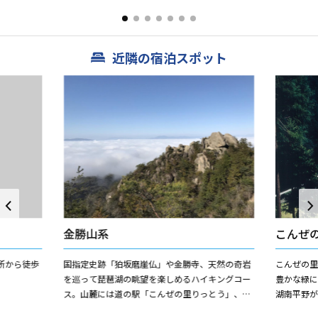
しておりま
数少ない
らず、全量
近隣の宿泊スポット
金勝山系
こんぜ
所から徒歩
国指定史跡「狛坂磨崖仏」や金勝寺、天然の奇岩
こんぜの里
を巡って琵琶湖の眺望を楽しめるハイキングコー
豊かな緑
ス。山麓には道の駅「こんぜの里りっとう」、ヨ
湖南平野
ーロッパ風のバンガローが人気の「バンガロー
泊施設で