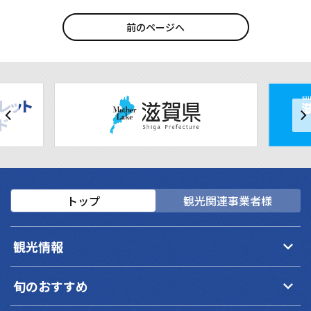
前のページへ
トップ
観光関連事業者様
keyboard_arrow_down
観光情報
keyboard_arrow_down
旬のおすすめ