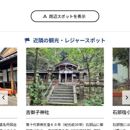
周辺スポットを表示
近隣の観光・レジャースポット
吉御子神社
石部宿
道名所図会
第十代崇神天皇６８年（紀元前30年）石部山に御
石部宿に