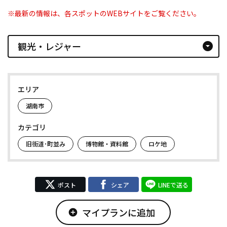
※最新の情報は、各スポットのWEBサイトをご覧ください。
観光・レジャー
arrow_drop_down_circle
エリア
湖南市
カテゴリ
旧街道･町並み
博物館・資料館
ロケ地
ポスト
シェア
LINEで送る
マイプランに追加
add_circle