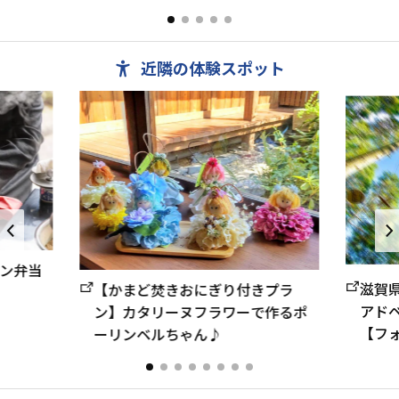
村」、林業体験ができる宿泊...
ーやキャン
近隣の体験スポット
ン弁当
滋賀
【かまど焚きおにぎり付きプラ
アド
ン】カタリーヌフラワーで作るポ
【フ
ーリンベルちゃん♪
東】