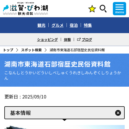
menu
観光
グルメ
宿泊
特集
ショッピング
体験
ブログ
トップ
スポット検索
湖南市東海道石部宿歴史民俗資料館
湖南市東海道石部宿歴史民俗資料館
こなんしとうかいどういしべしゅくうれきしみんぞくしりょうか
ん
更新日
2025/09/10
基本情報
cancel