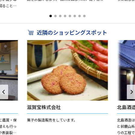
造られた”とろりん”。 四季折々の趣を満載して、
東海道を
図ることを
皆様が...
います。 ...
やまのこ）
近隣のショッピングスポット
滋賀宝株式会社
北島酒
に鑑賞・保
菓子の製造販売をしています。
北島酒造
替えも行っ
と鈴鹿山
や表装裂ア
りの工程