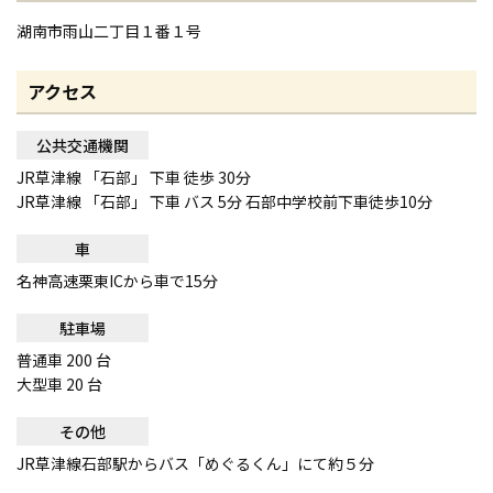
湖南市雨山二丁目１番１号
アクセス
公共交通機関
JR草津線 「石部」 下車 徒歩 30分
JR草津線 「石部」 下車 バス 5分 石部中学校前下車徒歩10分
車
名神高速栗東ICから車で15分
駐車場
普通車 200 台
大型車 20 台
その他
JR草津線石部駅からバス「めぐるくん」にて約５分