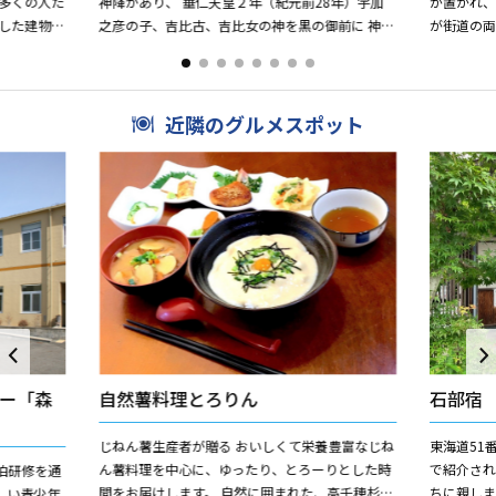
多くの人た
神降があり、 垂仁天皇２年（紀元前28年）宇加
が置かれ
した建物。
之彦の子、吉比古、吉比女の神を黒の御前に 神籠
が街道の
利用されて
（ひもろぎ）を建てて祀り、谷黒乃御前大明神と
並び、東
称していました...
た。 数多く
近隣のグルメスポット
ー「森
自然薯料理とろりん
石部宿
じねん薯生産者が贈る おいしくて栄養豊富なじね
東海道51
ん薯料理を中心に、ゆったり、とろーりとした時
で紹介され
泊研修を通
間をお届けします。 自然に囲まれた、高千穂杉で
ちに親しま
しい青少年