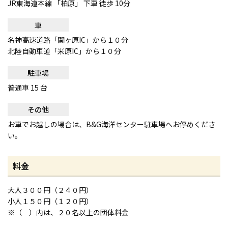
JR東海道本線 「柏原」 下車 徒歩 10分
車
名神高速道路「関ヶ原IC」から１０分
北陸自動車道「米原IC」から１０分
駐車場
普通車 15 台
その他
お車でお越しの場合は、B&G海洋センター駐車場へお停めくださ
い。
料金
大人３００円（２４０円）
小人１５０円（１２０円）
※（ ）内は、２０名以上の団体料金