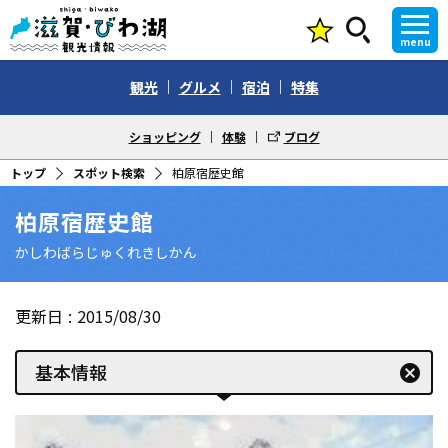
menu
観光
グルメ
宿泊
特集
ショッピング
体験
ブログ
トップ
スポット検索
柏原宿歴史館
柏原宿歴史館
かしわばらじゅくれきしかん
更新日
2015/08/30
基本情報
cancel