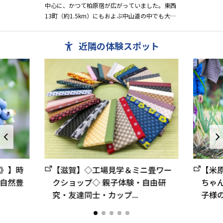
中心に、かつて柏原宿が広がっていました。東西
13町（約1.5km）にもおよぶ中山道の中でも大規
模な宿場町で、344軒の家があったと伝えられて
いますが、現在...
近隣の体験スポット
》】時
【滋賀】◇工場見学＆ミニ畳ワー
【米
自然豊
クショップ◇ 親子体験・自由研
ちゃ
究・友達同士・カップ...
子様