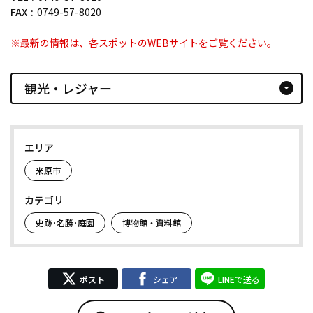
FAX
0749-57-8020
※最新の情報は、各スポットのWEBサイトをご覧ください。
観光・レジャー
arrow_drop_down_circle
エリア
米原市
カテゴリ
史跡･名勝･庭園
博物館・資料館
ポスト
シェア
LINEで送る