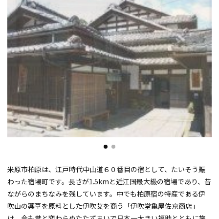
米原市柏原は、江戸時代中山道６０番目の宿として、たいそう賑
わった宿場町です。長さが1.5kmと近江国最大級の宿場であり、昔
ながらのまちなみを残しています。中でも柏原宿の特産である伊
吹山の薬草を原料とした伊吹艾を商う「伊吹堂亀屋佐京商店」
は、今も昔と変わらぬたたずまいで日本一大きい福助とともに旅