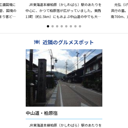
江濃国境に
JR東海道本線柏原（かしわばら）駅のあたりを
元弘（げん
中心に、かつて柏原宿が広がっていました。東西
具行の墓
まり客どう
13町（約1.5km）にもおよぶ中山道の中でも大規
南700m
付いた呼称
模な宿場町で、344軒の家があったと伝えられて
後醍醐（
いますが、現在...
府打倒の謀議
近隣のグルメスポット
中山道・柏原宿
JR東海道本線柏原（かしわばら）駅のあたりを