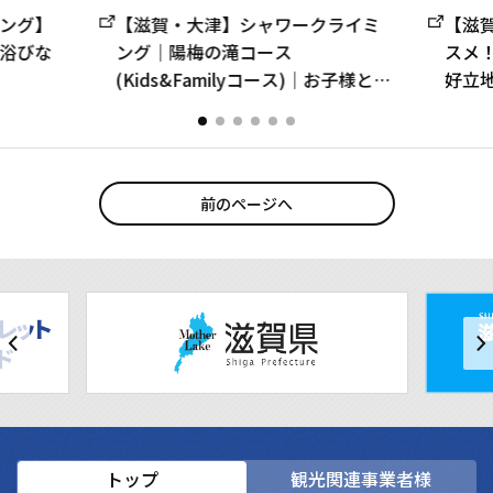
ング】
【滋賀・大津】シャワークライミ
【滋
浴びな
ング｜陽梅の滝コース
スメ
(Kids&Familyコース)｜お子様と一
好立
緒に家族で自然を満喫♪
り！
でワク
前のページへ
トップ
観光関連事業者様