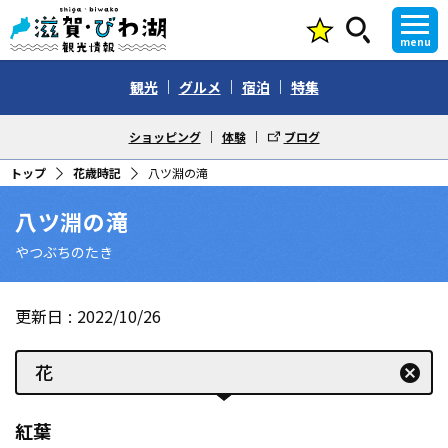
menu
観光
グルメ
宿泊
特集
ショッピング
体験
ブログ
トップ
花歳時記
八ツ淵の滝
八ツ淵の滝
やつぶちのたき
更新日
2022/10/26
花
cancel
紅葉