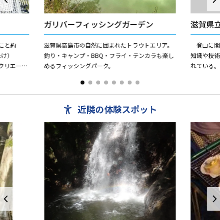
ガリバーフィッシングガーデン
滋賀県
こと約
滋賀県高島市の自然に囲まれたトラウトエリア。
登山に関
たけ）
釣り・キャンプ・BBQ・フライ・テンカラも楽し
知識や技
レクリエーシ
めるフィッシングパーク。
れている
とした施設
工登はん壁
角度を変え
近隣の体験スポット