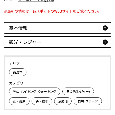
※最新の情報は、各スポットのWEBサイトをご覧ください。
基本情報
arrow_drop_down_circle
観光・レジャー
arrow_drop_down_circle
エリア
高島市
カテゴリ
登山･ハイキング･ウォーキング
その他(レジャー)
山・高原
森・並木
景勝地
自然･スポーツ