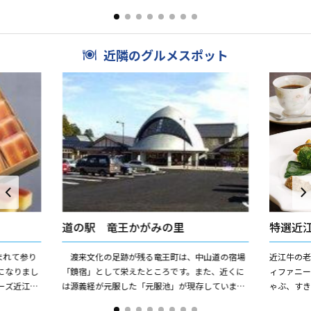
朝を尋ねんと、奥...
古刹です。
近隣のグルメスポット
道の駅 竜王かがみの里
特選近
しまれて参り
渡来文化の足跡が残る竜王町は、中山道の宿場
近江牛の
になりまし
「鏡宿」として栄えたところです。また、近くに
ィファニー
ーズ近江の
は源義経が元服した「元服池」が現存していま
ゃぶ、す
。）店鋪で
す。 2003年11月にオープンした「道の駅 竜
洗い、近