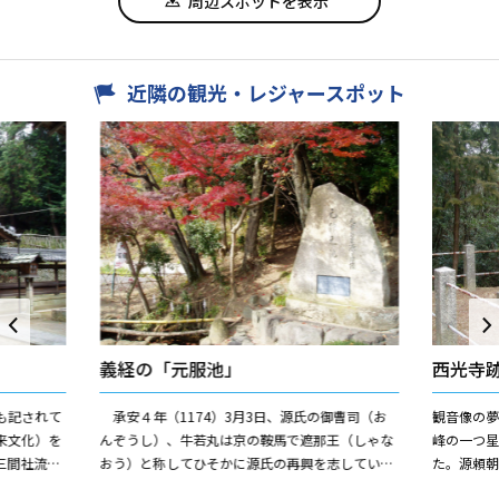
周辺スポットを表示
近隣の観光・レジャースポット
義経の「元服池」
西光寺
も記されて
承安４年（1174）3月3日、源氏の御曹司（お
観音像の
来文化）を
んぞうし）、牛若丸は京の鞍馬で遮那王（しゃな
峰の一つ
三間社流造
おう）と称してひそかに源氏の再興を志していま
た。源頼
化財に指定
した。 鞍馬をこっそり抜け出した牛若丸は兄頼
（あしか