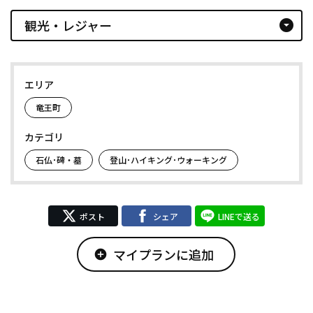
観光・レジャー
arrow_drop_down_circle
エリア
竜王町
カテゴリ
石仏･碑・墓
登山･ハイキング･ウォーキング
ポスト
シェア
LINEで送る
マイプランに追加
add_circle