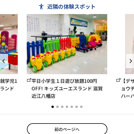
近隣の体験スポット
平日小学生１日遊び放題100円
【デ
未就学児1
OFF! キッズユーエスランド 滋賀
ョウ
ランド
近江八幡店
ハーバリ
前のページへ