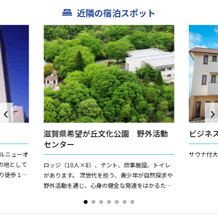
近隣の宿泊スポット
滋賀県希望が丘文化公園 野外活動
ビジネ
センター
ルニューオ
サウナ付
の地として
ロッジ（10人×8）、テント、炊事施設、トイレ
り徒歩１分
があります。 次世代を担う、青少年が自然探求や
拠点にご利
野外活動を通じ、心身の健全な発達をはかるため
のキャンプ施設を提供しています。学校行事や子
供会、ファミリーで...