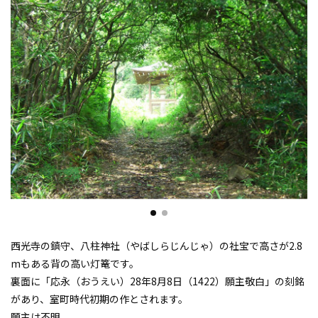
西光寺の鎮守、八柱神社（やばしらじんじゃ）の社宝で高さが2.8
mもある背の高い灯篭です。
裏面に「応永（おうえい）28年8月8日（1422）願主敬白」の刻銘
があり、室町時代初期の作とされます。
願主は不明。