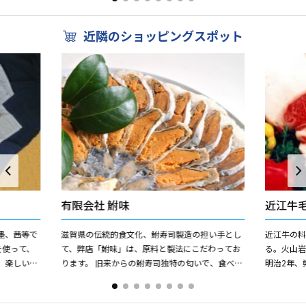
王かがみの里」では...
ております。
近隣のショッピングスポット
有限会社 鮒味
近江牛
墨、茜等で
滋賀県の伝統的食文化、鮒寿司製造の担い手とし
近江牛の
を使って、
て、弊店「鮒味」は、原料と製法にこだわってお
る。火山
、楽しい服
ります。 旧来からの鮒寿司独特の匂いで、食べず
明治2年、
していま
嫌いの方々にも美味しく、安心してお召し上がり
竹中久次
いただけ、優れた味で...
国人と直接取