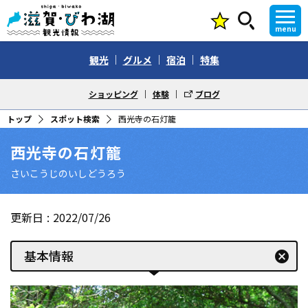
menu
観光
グルメ
宿泊
特集
ショッピング
体験
ブログ
トップ
スポット検索
西光寺の石灯籠
西光寺の石灯籠
さいこうじのいしどうろう
更新日
2022/07/26
基本情報
cancel