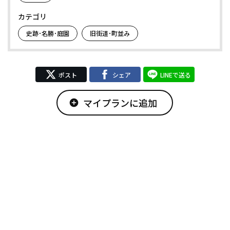
カテゴリ
史跡･名勝･庭園
旧街道･町並み
ポスト
シェア
LINEで送る
マイプランに追加
add_circle