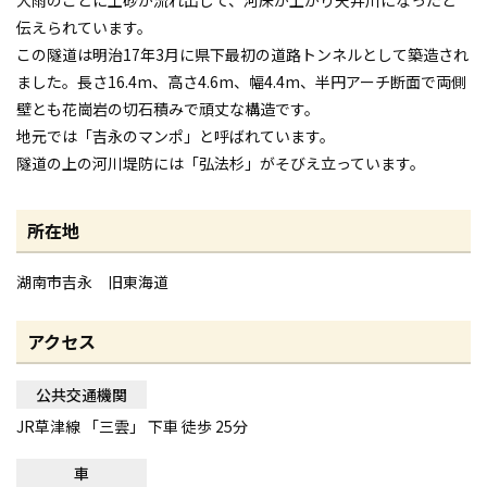
伝えられています。
この隧道は明治17年3月に県下最初の道路トンネルとして築造され
ました。長さ16.4m、高さ4.6m、幅4.4m、半円アーチ断面で両側
壁とも花崗岩の切石積みで頑丈な構造です。
地元では「吉永のマンポ」と呼ばれています。
隧道の上の河川堤防には「弘法杉」がそびえ立っています。
所在地
湖南市吉永 旧東海道
アクセス
公共交通機関
JR草津線 「三雲」 下車 徒歩 25分
車