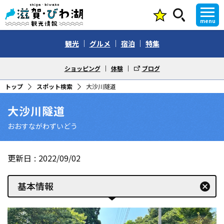
menu
観光
グルメ
宿泊
特集
ショッピング
体験
ブログ
トップ
スポット検索
大沙川隧道
大沙川隧道
おおすながわずいどう
更新日
2022/09/02
基本情報
cancel