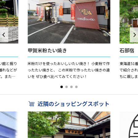
甲賀米粉たい焼き
石部宿
い庭と掘り
米粉だけを使ったおいしいたい焼き！ 小麦粉で作
東海道51
離れなどが
ったたい焼きと、 この米粉で作ったたい焼きの違
で紹介され
す。また、
いを ぜひ食べ比べてみてください！
ちに親しま
味わってみ
東海道を
います。 ...
近隣のショッピングスポット