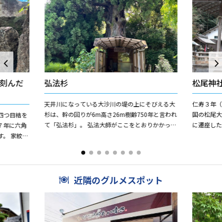
刻んだ
弘法杉
松尾神
天井川になっている大沙川の堤の上にそびえる大
仁寿３年
杉は、幹の回りが6m高さ26m樹齢750年と言われ
国の松尾
四つ目結を
て「弘法杉」。 弘法大師がここをとおりかかった
に遷座し
７年に六角
時に、眺めが良かったこの場所を昼食場所に選び
と崇めら
。 家紋が
ました。その時...
芭蕉の句碑
中にありま
近隣のグルメスポット