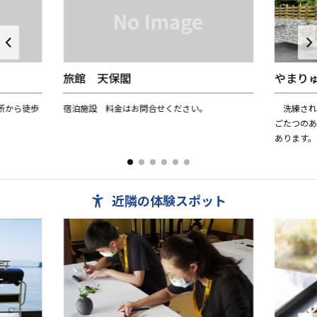
旅館 天保閣
やまり
所から徒歩
宿泊施設 料金はお問合せください。
洗練され
ごたつの
あります。
炎を使わ
てくださ
近隣の体験スポット