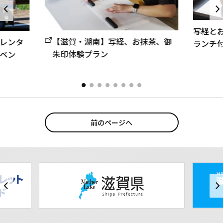
写経と
【滋賀・湖南】写経、お抹茶、御
レンタ
ランチ
朱印体験プラン
ベン
前のページへ