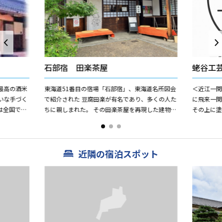
石部宿 田楽茶屋
蛯谷工
最高の酒米
東海道51番目の宿場「石部宿」、東海道名所図会
＜近江一閑
いな手づく
で紹介された 豆腐田楽が有名であり、多くの人た
に飛来一
は全国でも
ちに親しまれた。 その田楽茶屋を再現した建物。
その上に
少量しか造
東海道を歩く人の為に、休憩所として利用されて
が考案し
います。 ...
るようにな
近隣の宿泊スポット