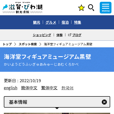
menu
観光
グルメ
宿泊
特集
ショッピング
体験
ブログ
トップ
スポット検索
海洋堂フィギュアミュージアム黒壁
海洋堂フィギュアミュージアム黒壁
かいようどうふぃぎゅあみゅーじあむくろかべ
更新日
2022/10/19
english
簡体中文
繁体中文
한국어
基本情報
cancel