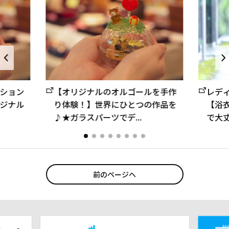
ション
【オリジナルのオルゴールを手作
レデ
ジナル
り体験！】世界にひとつの作品を
【浴
♪★ガラスパーツでデ...
で大丈
前のページへ