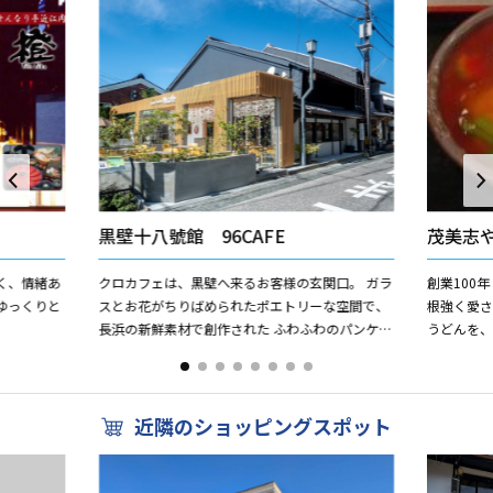
黒壁十八號館 96CAFE
茂美志
く、情緒あ
クロカフェは、黒壁へ来るお客様の玄関口。 ガラ
創業100
ゆっくりと
スとお花がちりばめられたポエトリーな空間で、
根強く愛
長浜の新鮮素材で創作された ふわふわのパンケー
うどんを
キをお楽しみいただけます。 ショッピングやガラ
味の極み
ス体験の...
上げたのが
近隣のショッピングスポット