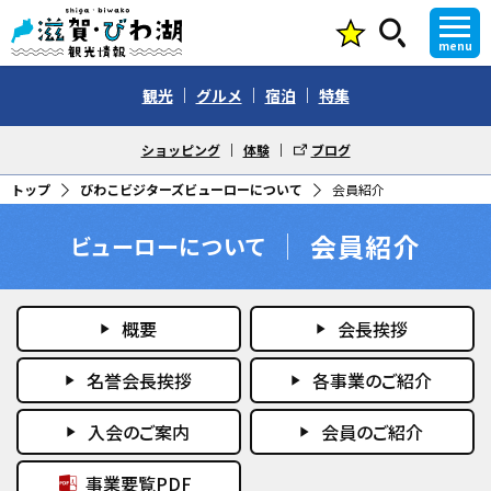
menu
観光
グルメ
宿泊
特集
ショッピング
体験
ブログ
トップ
びわこビジターズビューローについて
会員紹介
会員紹介
ビューローについて
概要
会長挨拶
play_arrow
play_arrow
名誉会長挨拶
各事業のご紹介
play_arrow
play_arrow
入会のご案内
会員のご紹介
play_arrow
play_arrow
事業要覧PDF