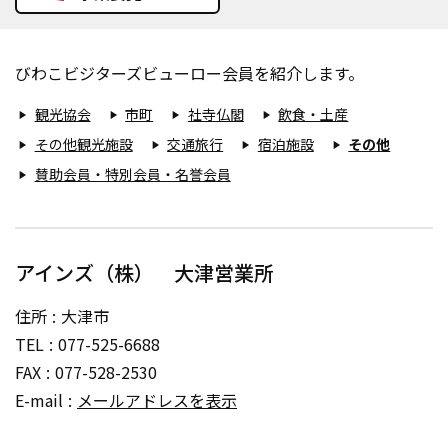
びわこビジターズビューロー会員を紹介します。
観光協会
市町
社寺仏閣
飲食・土産
play_arrow
play_arrow
play_arrow
play_arrow
その他観光施設
交通旅行
宿泊施設
その他
play_arrow
play_arrow
play_arrow
play_arrow
賛助会員・特別会員・名誉会員
play_arrow
アインズ（株） 大津営業所
住所
大津市
TEL
077-525-6688
FAX
077-528-2530
E-mail
メールアドレスを表示