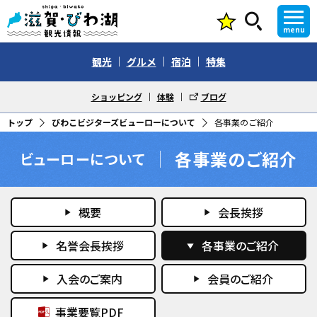
menu
観光
グルメ
宿泊
特集
ショッピング
体験
ブログ
トップ
びわこビジターズビューローについて
各事業のご紹介
各事業のご紹介
ビューローについて
概要
会長挨拶
play_arrow
play_arrow
名誉会長挨拶
各事業のご紹介
play_arrow
play_arrow
入会のご案内
会員のご紹介
play_arrow
play_arrow
事業要覧PDF