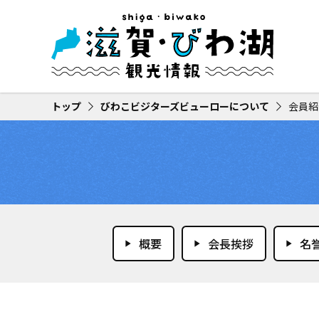
トップ
びわこビジターズビューローについて
会員紹
概要
会長挨拶
名
play_arrow
play_arrow
play_arrow