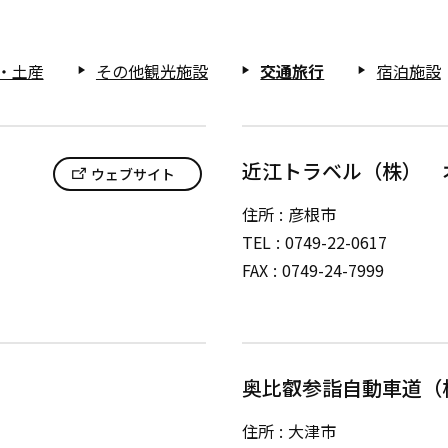
・土産
その他観光施設
交通旅行
宿泊施設
play_arrow
play_arrow
play_arrow
近江トラベル（株） 
ウェブサイト
住所
彦根市
TEL
0749-22-0617
FAX
0749-24-7999
奥比叡参詣自動車道（
住所
大津市