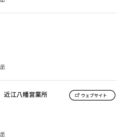
）
示
 近江八幡営業所
ウェブサイト
示