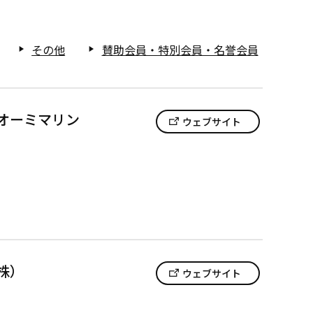
その他
賛助会員・特別会員・名誉会員
play_arrow
play_arrow
オーミマリン
ウェブサイト
株）
ウェブサイト