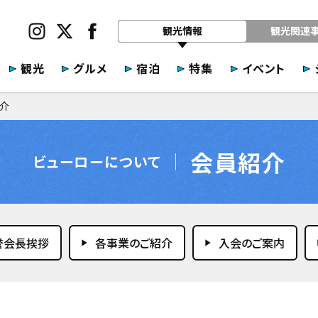
観光情報
観光関連
観光
グルメ
宿泊
特集
イベント
介
会員紹介
ビューローについて
誉会長挨拶
各事業のご紹介
入会のご案内
play_arrow
play_arrow
play