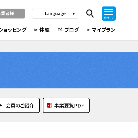
事業者様
Language
play_arrow
menu
ショッピング
体験
ブログ
マイプラン
会員のご紹介
事業要覧PDF
_arrow