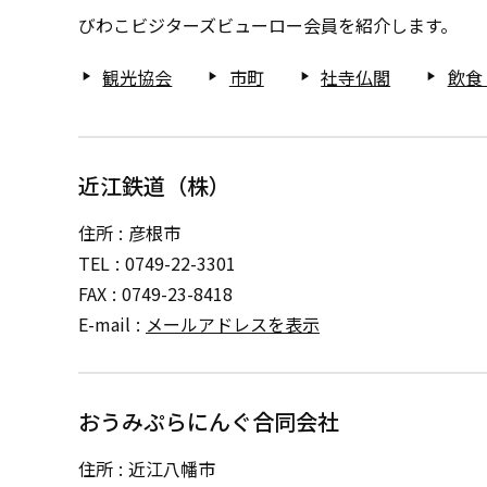
びわこビジターズビューロー会員を紹介します。
観光協会
市町
社寺仏閣
飲食
play_arrow
play_arrow
play_arrow
play_arrow
近江鉄道（株）
住所
彦根市
TEL
0749-22-3301
FAX
0749-23-8418
E-mail
メールアドレスを表示
おうみぷらにんぐ合同会社
住所
近江八幡市